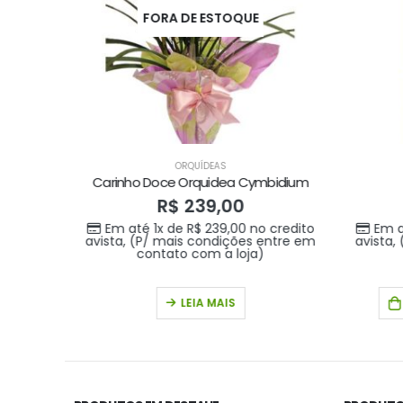
FORA DE ESTOQUE
ORQUÍDEAS
Carinho Doce Orquidea Cymbidium
R$
239,00
credito
Em até 1x de
R$
239,00
no credito
Em a
ntre em
avista, (P/ mais condições entre em
avista,
contato com a loja)
LEIA MAIS