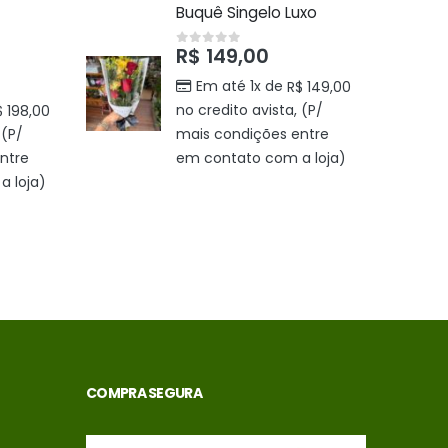
Buquê Singelo Luxo
R$
149,00
0
out of 5
Em até 1x de
R$
149,00
no credito avista, (P/
$
198,00
 (P/
mais condições entre
ntre
em contato com a loja)
 loja)
COMPRA SEGURA