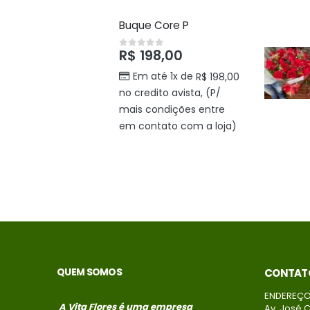
Buque Core P
R$
198,00
0
out of 5
Em até 1x de
R$
198,00
no credito avista, (P/
mais condições entre
em contato com a loja)
QUEM SOMOS
CONTAT
ENDEREÇO
A Vita Flores é uma empresa
Av. José C