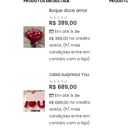
PRODUTOS EM DESTAUE
PRODUTO
Buque doce amor
R$
389,00
0
out of 5
Em até 1x de
no credito
R$
389,00
avista, (P/ mais
condições entre em
contato com a loja)
caixa surpresa You
R$
689,00
0
out of 5
Em até 1x de
no credito
R$
689,00
avista, (P/ mais
condições entre em
contato com a loja)