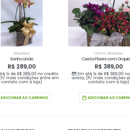
ORQUÍDEAS
CESTAS
,
ORQUÍDEAS
Sonho Lindo
Cesta Flores com Orqui
R$
289,00
R$
389,00
té 1x de
R$
289,00
no credito
Em até 1x de
R$
389,00
no 
 (P/ mais condições entre em
avista, (P/ mais condições 
contato com a loja)
contato com a loja)
ADICIONAR AO CARRINHO
ADICIONAR AO CARRI