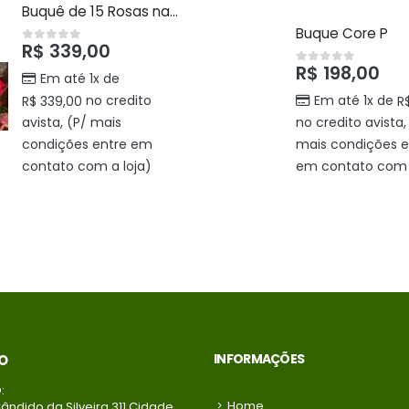
Buquê de 15 Rosas nacional
Buque Core P
R$
339,00
0
out of 5
R$
198,00
0
out of 5
Em até 1x de
no credito
Em até 1x de
R$
339,00
R
avista, (P/ mais
no credito avista,
condições entre em
mais condições e
contato com a loja)
em contato com a
INFORMAÇÕES
O
:
Home
ândido da Silveira 311 Cidade