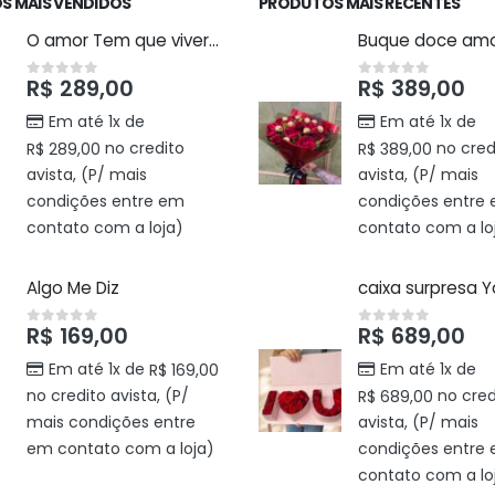
S MAIS VENDIDOS
PRODUTOS MAIS RECENTES
O amor Tem que viver isso
Buque doce am
R$
289,00
R$
389,00
0
out of 5
0
out of 5
Em até 1x de
Em até 1x de
no credito
no cred
R$
289,00
R$
389,00
avista, (P/ mais
avista, (P/ mais
condições entre em
condições entre
contato com a loja)
contato com a lo
Algo Me Diz
caixa surpresa 
R$
169,00
R$
689,00
0
out of 5
0
out of 5
Em até 1x de
Em até 1x de
R$
169,00
no credito avista, (P/
no cred
R$
689,00
mais condições entre
avista, (P/ mais
em contato com a loja)
condições entre
contato com a lo