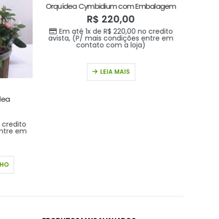
Orquídea Cymbidium com Embalagem
R$
220,00
Em até 1x de
R$
220,00
no credito
avista, (P/ mais condições entre em
contato com a loja)
LEIA MAIS
ORQUÍDEAS
,
dea
credito
Em 
entre em
avista
NHO