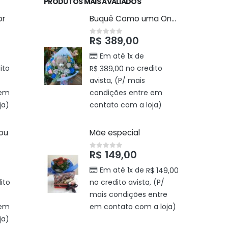
PRODUTOS MAIS AVALIADOS
or
Buquê Como uma Onda
R$
389,00
0
out of 5
Em até 1x de
ito
no credito
R$
389,00
avista, (P/ mais
 em
condições entre em
ja)
contato com a loja)
You
Mãe especial
R$
149,00
0
out of 5
Em até 1x de
R$
149,00
ito
no credito avista, (P/
mais condições entre
 em
em contato com a loja)
ja)