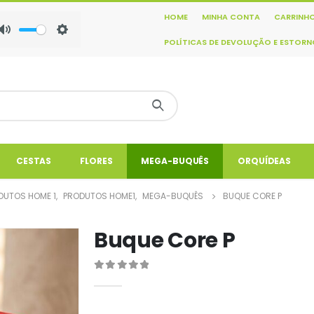
HOME
MINHA CONTA
CARRINH
Mute
Settings
POLÍTICAS DE DEVOLUÇÃO E ESTOR
CESTAS
FLORES
MEGA-BUQUÊS
ORQUÍDEAS
DUTOS HOME 1
,
PRODUTOS HOME1
,
MEGA-BUQUÊS
BUQUE CORE P
Buque Core P
0
out of 5