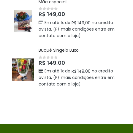
Mãe especial
R$
149,00
0
out of 5
Em até 1x de
no credito
R$
149,00
avista, (P/ mais condições entre em
contato com a loja)
Buquê Singelo Luxo
R$
149,00
0
out of 5
Em até 1x de
no credito
R$
149,00
avista, (P/ mais condições entre em
contato com a loja)