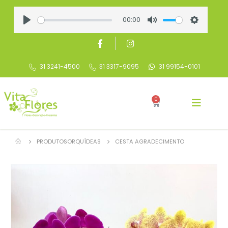
00:00
Play
Mute
Settings
31 3241-4500
31 3317-9095
31 99154-0101
0
PRODUTOS
ORQUÍDEAS
CESTA AGRADECIMENTO