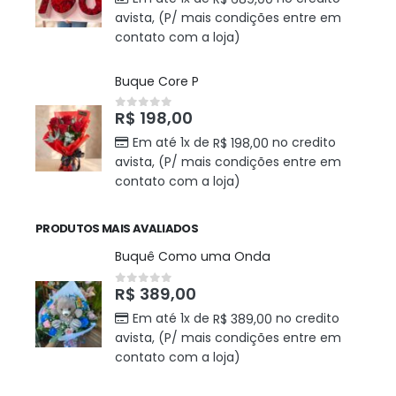
avista, (P/ mais condições entre em
contato com a loja)
Buque Core P
R$
198,00
0
out of 5
Em até 1x de
no credito
R$
198,00
avista, (P/ mais condições entre em
contato com a loja)
PRODUTOS MAIS AVALIADOS
Buquê Como uma Onda
R$
389,00
0
out of 5
Em até 1x de
no credito
R$
389,00
avista, (P/ mais condições entre em
contato com a loja)