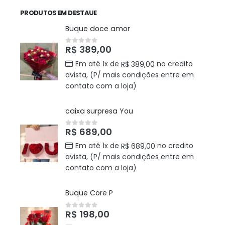
PRODUTOS EM DESTAUE
Buque doce amor
R$
389,00
0
out of 5
Em até 1x de
no credito
R$
389,00
avista, (P/ mais condições entre em
contato com a loja)
caixa surpresa You
R$
689,00
0
out of 5
Em até 1x de
no credito
R$
689,00
avista, (P/ mais condições entre em
contato com a loja)
Buque Core P
R$
198,00
0
out of 5