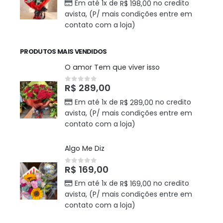
Em até 1x de
no credito
R$
198,00
avista, (P/ mais condições entre em
contato com a loja)
PRODUTOS MAIS VENDIDOS
O amor Tem que viver isso
R$
289,00
0
out of 5
Em até 1x de
no credito
R$
289,00
avista, (P/ mais condições entre em
contato com a loja)
Algo Me Diz
R$
169,00
0
out of 5
Em até 1x de
no credito
R$
169,00
avista, (P/ mais condições entre em
contato com a loja)