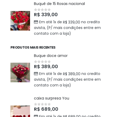
Buquê de 15 Rosas nacional
R$
339,00
0
out of 5
Em até 1x de
no credito
R$
339,00
avista, (P/ mais condições entre em
contato com a loja)
PRODUTOS MAIS RECENTES
Buque doce amor
R$
389,00
0
out of 5
Em até 1x de
no credito
R$
389,00
avista, (P/ mais condições entre em
contato com a loja)
caixa surpresa You
R$
689,00
0
out of 5
Em até 1x de
no credito
R$
689,00