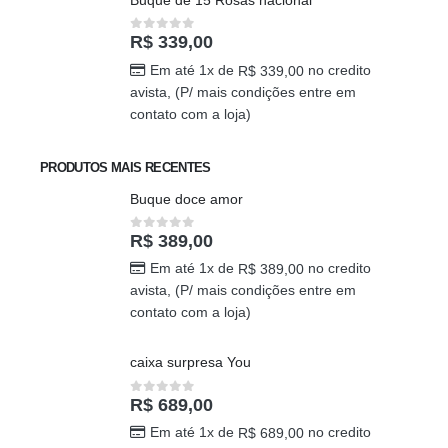
contato com a loja)
Buquê de 15 Rosas nacional
R$
339,00
0
out of 5
Em até 1x de
no credito
R$
339,00
avista, (P/ mais condições entre em
contato com a loja)
PRODUTOS MAIS RECENTES
Buque doce amor
R$
389,00
0
out of 5
Em até 1x de
no credito
R$
389,00
avista, (P/ mais condições entre em
contato com a loja)
caixa surpresa You