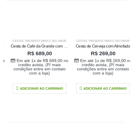
RESENTES
CESTAS
,
PRESENTE PARA O SEU AMOR
CESTAS
,
PRESENTE PARA O SEU AMOR
Cesta de Café da Grande com Orquidea
Cesta de Cerveja com Almofada
R$
689,00
R$
269,00
Em até 1x de
R$
689,00
no
Em até 1x de
R$
269,00
no
credito avista, (P/ mais
credito avista, (P/ mais
condições entre em contato
condições entre em contato
com a loja)
com a loja)
ADICIONAR AO CARRINHO
ADICIONAR AO CARRINHO