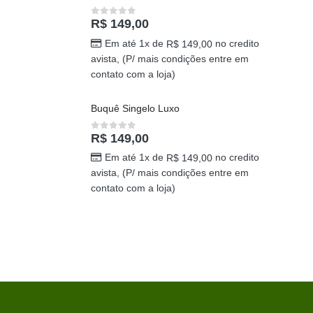
Mãe especial
R$
149,00
0
out of 5
Em até 1x de
no credito
R$
149,00
avista, (P/ mais condições entre em
contato com a loja)
Buquê Singelo Luxo
R$
149,00
0
out of 5
Em até 1x de
no credito
R$
149,00
avista, (P/ mais condições entre em
contato com a loja)