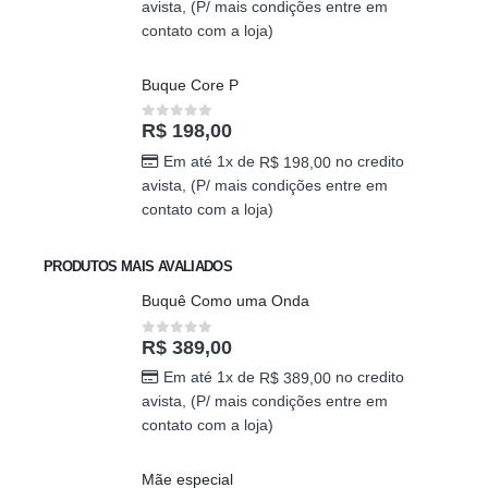
R$
689,00
0
out of 5
Em até 1x de
no credito
R$
689,00
avista, (P/ mais condições entre em
contato com a loja)
Buque Core P
R$
198,00
0
out of 5
Em até 1x de
no credito
R$
198,00
avista, (P/ mais condições entre em
contato com a loja)
PRODUTOS MAIS AVALIADOS
Buquê Como uma Onda
R$
389,00
0
out of 5
Em até 1x de
no credito
R$
389,00
avista, (P/ mais condições entre em
contato com a loja)