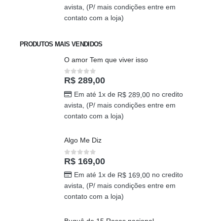
R$
198,00
0
out of 5
Em até 1x de
no credito
R$
198,00
avista, (P/ mais condições entre em
contato com a loja)
PRODUTOS MAIS VENDIDOS
O amor Tem que viver isso
R$
289,00
0
out of 5
Em até 1x de
no credito
R$
289,00
avista, (P/ mais condições entre em
contato com a loja)
Algo Me Diz
R$
169,00
0
out of 5
Em até 1x de
no credito
R$
169,00
avista, (P/ mais condições entre em