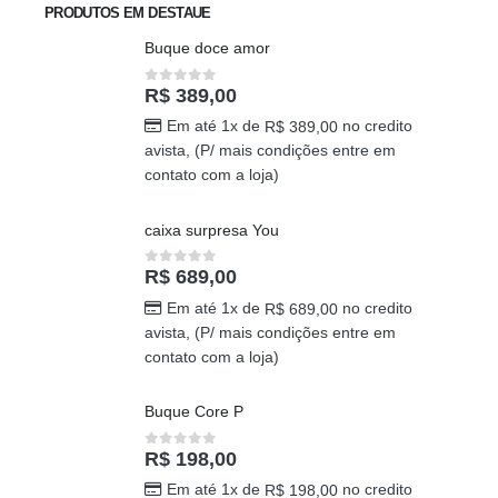
PRODUTOS EM DESTAUE
Buque doce amor
R$
389,00
0
out of 5
Em até 1x de
no credito
R$
389,00
avista, (P/ mais condições entre em
contato com a loja)
caixa surpresa You
R$
689,00
0
out of 5
Em até 1x de
no credito
R$
689,00
avista, (P/ mais condições entre em
contato com a loja)
Buque Core P