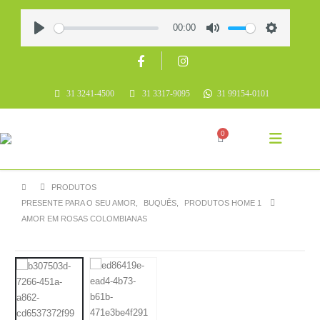
00:00
Play
Mute
Settings
31 3241-4500
31 3317-9095
31 99154-0101
0
PRODUTOS
PRESENTE PARA O SEU AMOR
,
BUQUÊS
,
PRODUTOS HOME 1
AMOR EM ROSAS COLOMBIANAS