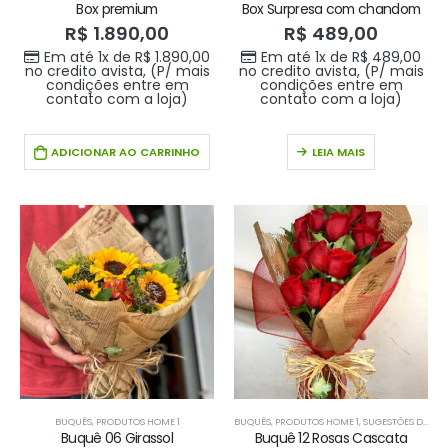
Box premium
Box Surpresa com chandom
R$
1.890,00
R$
489,00
Em até 1x de
R$
1.890,00
Em até 1x de
R$
489,00
no credito avista, (P/ mais
no credito avista, (P/ mais
condições entre em
condições entre em
contato com a loja)
contato com a loja)
ADICIONAR AO CARRINHO
LEIA MAIS
BUQUÊS
,
PRODUTOS HOME 1
BUQUÊS
,
PRODUTOS HOME 1
,
SUGESTÕES DA SEMANA
Buquê 06 Girassol
Buquê 12 Rosas Cascata