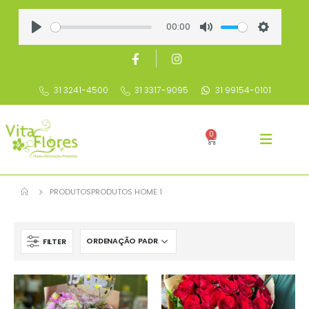
00:00
Play
Mute
Settings
31 3241-4500
31 3317-9095
31 99154-0101
0
PRODUTOS
PRODUTOS HOME 1
FILTER