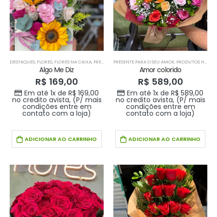
Buque Core P
Buque Core P
R$
198,00
R$
198,00
0
out of 5
0
out of 5
Em até 1x de
Em até 1x de
no
no
R$
198,00
R$
198,00
DESTAQUES
,
FLORES
,
FLORES NA CAIXA
,
PRESENTE PARA O SEU AMOR
PRESENTE PARA O SEU AMOR
,
PRODUTOS HOME 1
,
PRODUTOS HOME 1
,
PRODUT
credito avista,
credito avista,
Algo Me Diz
Amor colorido
(P/ mais
(P/ mais
R$
169,00
R$
589,00
condições
condições
Em até 1x de
R$
169,00
Em até 1x de
R$
589,00
entre em
entre em
no credito avista, (P/ mais
no credito avista, (P/ mais
condições entre em
condições entre em
contato com a
contato com a
contato com a loja)
contato com a loja)
loja)
loja)
ADICIONAR AO CARRINHO
ADICIONAR AO CARRINHO