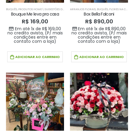
BUQUÊS
,
PRODUTOS HOME 1
,
SUGESTÕES DA SEMANA
ARRANJOS FLORAIS
,
BUQUÊS
,
FLORES NA CAIXA
,
Bouque Me leva pra casa
Box Bella Falconi
R$
169,00
R$
890,00
Em até 1x de
R$
169,00
Em até 1x de
R$
890,00
no credito avista, (P/ mais
no credito avista, (P/ mais
condições entre em
condições entre em
contato com a loja)
contato com a loja)
ADICIONAR AO CARRINHO
ADICIONAR AO CARRINHO