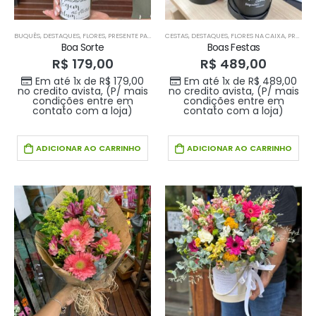
BUQUÊS
,
DESTAQUES
,
FLORES
,
PRESENTE PARA O SEU AMOR
CESTAS
,
DESTAQUES
,
PRESENTES DIA DAS MÃES
,
FLORES NA CAIXA
,
PRODUTOS
,
PRODUTOS HOME 1
Boa Sorte
Boas Festas
R$
179,00
R$
489,00
Em até 1x de
R$
179,00
Em até 1x de
R$
489,00
no credito avista, (P/ mais
no credito avista, (P/ mais
condições entre em
condições entre em
contato com a loja)
contato com a loja)
ADICIONAR AO CARRINHO
ADICIONAR AO CARRINHO