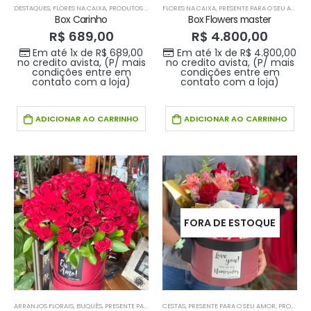
DESTAQUES
,
FLORES NA CAIXA
,
PRODUTOS HOME 1
FLORES NA CAIXA
,
PRODUTOS HOME1
,
PRESENTE PARA O SEU AMOR
,
Box Carinho
Box Flowers master
R$
689,00
R$
4.800,00
Em até 1x de
R$
689,00
Em até 1x de
R$
4.800,00
no credito avista, (P/ mais
no credito avista, (P/ mais
condições entre em
condições entre em
contato com a loja)
contato com a loja)
ADICIONAR AO CARRINHO
ADICIONAR AO CARRINHO
FORA DE ESTOQUE
ARRANJOS FLORAIS
,
BUQUÊS
,
PRESENTE PARA O SEU AMOR
CESTAS
,
PRESENTE PARA O SEU AMOR
,
PRODUTOS HOME 1
,
PRODUTOS HOME
,
PRODUTOS HOME 1