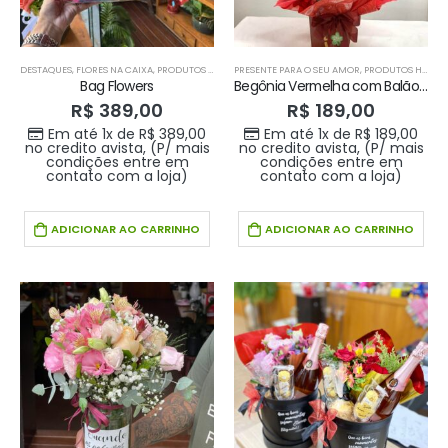
DESTAQUES
,
FLORES NA CAIXA
,
PRODUTOS HOME 1
PRESENTE PARA O SEU AMOR
,
PRODUTOS HOME 1
Bag Flowers
Begônia Vermelha com Balão Coração
R$
389,00
R$
189,00
Em até 1x de
R$
389,00
Em até 1x de
R$
189,00
no credito avista, (P/ mais
no credito avista, (P/ mais
condições entre em
condições entre em
contato com a loja)
contato com a loja)
ADICIONAR AO CARRINHO
ADICIONAR AO CARRINHO