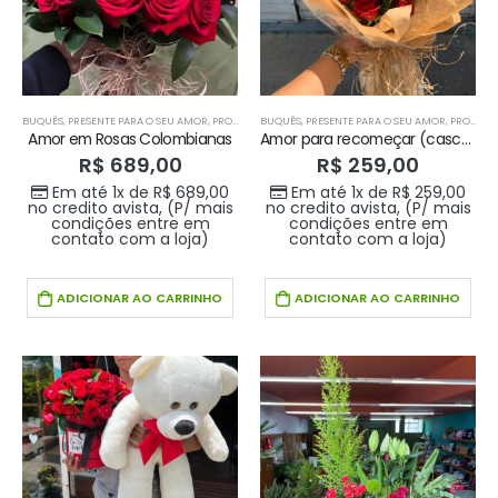
BUQUÊS
,
PRESENTE PARA O SEU AMOR
,
PRODUTOS HOME 1
BUQUÊS
,
PRESENTE PARA O SEU AMOR
,
PRODUTOS HOME 1
Amor em Rosas Colombianas
Amor para recomeçar (cascata)
R$
689,00
R$
259,00
Em até 1x de
R$
689,00
Em até 1x de
R$
259,00
no credito avista, (P/ mais
no credito avista, (P/ mais
condições entre em
condições entre em
contato com a loja)
contato com a loja)
ADICIONAR AO CARRINHO
ADICIONAR AO CARRINHO