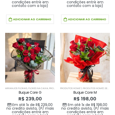
condições entre em
condições entre em
contato com a loja)
contato com a loja)
ADICIONAR AO CARRINHO
ADICIONAR AO CARRINHO
ARRANJOS FLORAIS
,
FLORES NA CAIXA
,
PRODUTOS HOME 1
PRODUTOS HOME 1
,
PRODUTOS HOME1
,
PRODUTOS HOME1
,
SEM CATEGORIA
Buque Core G
Buque Core M
R$
239,00
R$
198,00
Em até 1x de
R$
239,00
Em até 1x de
R$
198,00
no credito avista, (P/ mais
no credito avista, (P/ mais
condições entre em
condições entre em