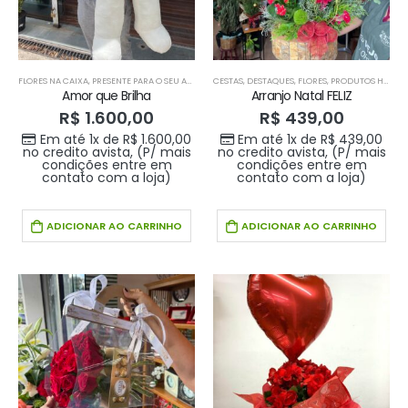
FLORES NA CAIXA
,
PRESENTE PARA O SEU AMOR
,
PRODUTOS HOME 1
CESTAS
,
DESTAQUES
,
PRODUTOS HOME1
,
FLORES
,
PRODUTOS HOME 1
,
SUGESTÕ
Amor que Brilha
Arranjo Natal FELIZ
R$
1.600,00
R$
439,00
Em até 1x de
R$
1.600,00
Em até 1x de
R$
439,00
no credito avista, (P/ mais
no credito avista, (P/ mais
condições entre em
condições entre em
contato com a loja)
contato com a loja)
ADICIONAR AO CARRINHO
ADICIONAR AO CARRINHO