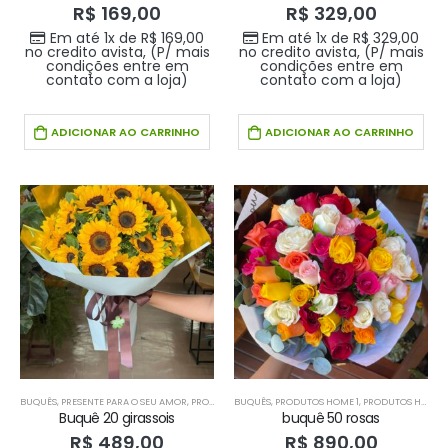
R$
169,00
R$
329,00
Em até 1x de
R$
169,00
Em até 1x de
R$
329,00
no credito avista, (P/ mais
no credito avista, (P/ mais
condições entre em
condições entre em
contato com a loja)
contato com a loja)
ADICIONAR AO CARRINHO
ADICIONAR AO CARRINHO
BUQUÊS
,
PRESENTE PARA O SEU AMOR
,
PRODUTOS HOME 1
BUQUÊS
,
PRODUTOS HOME 1
,
PRODUTOS HOME1
Buquê 20 girassois
buquê 50 rosas
R$
489,00
R$
890,00