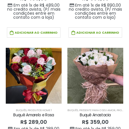
Em até 1x de
R$
489,00
Em até 1x de
R$
890,00
no credito avista, (P/ mais
no credito avista, (P/ mais
condições entre em
condições entre em
contato com a loja)
contato com a loja)
ADICIONAR AO CARRINHO
ADICIONAR AO CARRINHO
BUQUÊS
,
PRODUTOS HOME 1
BUQUÊS
,
PRESENTE PARA O SEU AMOR
,
PRODUTOS HOME 1
Buquê Amarelo e Rosa
Buquê Anastacia
R$
289,00
R$
359,00
Em até 1x de
R$
289,00
Em até 1x de
R$
359,00