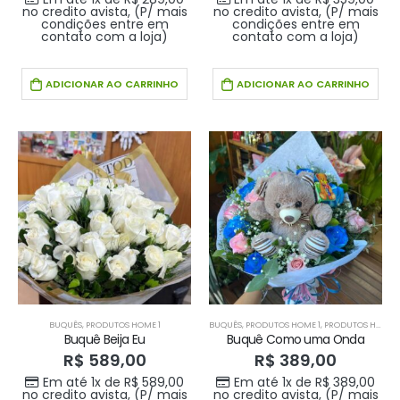
no credito avista, (P/ mais
no credito avista, (P/ mais
condições entre em
condições entre em
contato com a loja)
contato com a loja)
ADICIONAR AO CARRINHO
ADICIONAR AO CARRINHO
BUQUÊS
,
PRODUTOS HOME 1
BUQUÊS
,
PRODUTOS HOME 1
,
PRODUTOS HOME1
Buquê Beija Eu
Buquê Como uma Onda
R$
589,00
R$
389,00
Em até 1x de
R$
589,00
Em até 1x de
R$
389,00
no credito avista, (P/ mais
no credito avista, (P/ mais