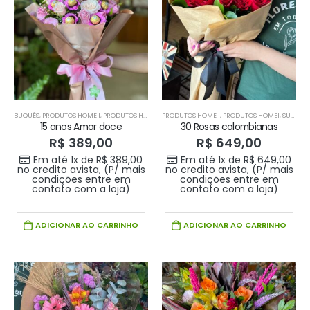
BUQUÊS
,
PRODUTOS HOME 1
,
PRODUTOS HOME1
PRODUTOS HOME 1
,
PRODUTOS HOME1
,
SUGESTÕES DA SEMANA
15 anos Amor doce
30 Rosas colombianas
R$
389,00
R$
649,00
Em até 1x de
R$
389,00
Em até 1x de
R$
649,00
no credito avista, (P/ mais
no credito avista, (P/ mais
condições entre em
condições entre em
contato com a loja)
contato com a loja)
ADICIONAR AO CARRINHO
ADICIONAR AO CARRINHO
Buque doce amor
Buque doce amor
R$
389,00
R$
389,00
0
out of 5
0
out of 5
Em até 1x de
Em até 1x de