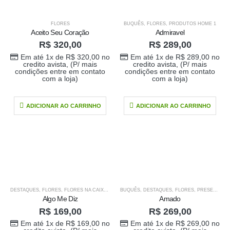
FLORES
BUQUÊS
,
FLORES
,
PRODUTOS HOME 1
Aceito Seu Coração
Admiravel
R$
320,00
R$
289,00
Em até 1x de
R$
320,00
no
Em até 1x de
R$
289,00
no
credito avista, (P/ mais
credito avista, (P/ mais
condições entre em contato
condições entre em contato
com a loja)
com a loja)
ADICIONAR AO CARRINHO
ADICIONAR AO CARRINHO
DESTAQUES
,
FLORES
,
FLORES NA CAIXA
,
PRESENTE PARA O SEU AMOR
BUQUÊS
,
DESTAQUES
,
FLORES
,
PRODUTOS HOME 
,
PRESENTE PARA O SEU AMOR
Buque doce amor
Algo Me Diz
Amado
R$
169,00
R$
269,00
R$
389,00
0
out of 5
Em até 1x de
R$
169,00
no
Em até 1x de
R$
269,00
no