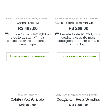
ARRANJOS FLORAIS
,
FLORES
,
FLORES NA CAIXA
CESTAS
,
DESTAQUES
,
FLORES
,
PRESENTE PARA O SEU AMOR
Carinho Doce M
Carta de flores com Mini Chandom
R$
498,00
R$
269,00
Em até 1x de
R$
498,00
no
Em até 1x de
R$
269,00
no
credito avista, (P/ mais
credito avista, (P/ mais
condições entre em contato
condições entre em contato
com a loja)
com a loja)
ADICIONAR AO CARRINHO
ADICIONAR AO CARRINHO
BUQUÊS
,
FLORES
ARRANJOS FLORAIS
,
FLORES
,
PRESENTE PARA O SEU AMOR
Colhi Pra Você (Unidade)
Coração com Rosas Vermelhas
R$
96,00
R$
669,00