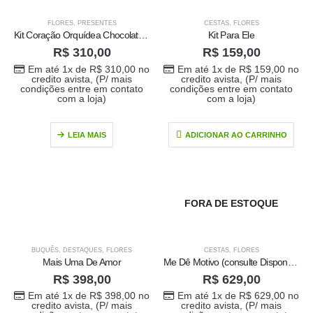
FLORES
,
PRESENTES
CESTAS
,
FLORES
Kit Coração Orquídea Chocolate e Muringa Super Especial + Bombons
Kit Para Ele
R$
310,00
R$
159,00
Em até 1x de
R$
310,00
no
Em até 1x de
R$
159,00
no
credito avista, (P/ mais
credito avista, (P/ mais
condições entre em contato
condições entre em contato
com a loja)
com a loja)
LEIA MAIS
ADICIONAR AO CARRINHO
FORA DE ESTOQUE
BUQUÊS
,
DESTAQUES
,
FLORES
CESTAS
,
FLORES
Mais Uma De Amor
Me Dê Motivo (consulte Disponibilidade Antes da compra)
R$
398,00
R$
629,00
Em até 1x de
R$
398,00
no
Em até 1x de
R$
629,00
no
credito avista, (P/ mais
credito avista, (P/ mais