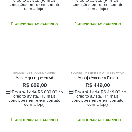
Em até 1x de
credito avista, (P/ mais
credito avista, (P/ mais
condições entre em contato
condições entre em contato
no
R$
389,00
com a loja)
com a loja)
credito avista, (P/
mais condições
ADICIONAR AO CARRINHO
ADICIONAR AO CARRINHO
entre em contato
com a loja)
caixa surpresa You
R$
689,00
0
out of 5
Em até 1x de
BUQUÊS
,
DESTAQUES
,
FLORES
FLORES
,
PRESENTE PARA O SEU AMOR
no
R$
689,00
Aonde quer que eu vá
Arranjo Amor em Flores
credito avista, (P/
R$
689,00
R$
449,00
mais condições
Em até 1x de
R$
689,00
no
Em até 1x de
R$
449,00
no
entre em contato
credito avista, (P/ mais
credito avista, (P/ mais
com a loja)
condições entre em contato
condições entre em contato
com a loja)
com a loja)
Buque Core P
ADICIONAR AO CARRINHO
ADICIONAR AO CARRINHO
R$
198,00
0
out of 5