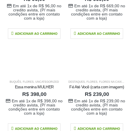
Em até 1x de
R$
96,00
no
Em até 1x de
R$
669,00
no
credito avista, (P/ mais
credito avista, (P/ mais
condições entre em contato
condições entre em contato
com a loja)
com a loja)
ADICIONAR AO CARRINHO
ADICIONAR AO CARRINHO
BUQUÊS
,
FLORES
,
UNCATEGORIZED
DESTAQUES
,
FLORES
,
FLORES NA CAIXA
,
PRE
Essa menina MULHER
Fé Até Você (carta com imagem)
R$
398,00
R$
239,00
Em até 1x de
R$
398,00
no
Em até 1x de
R$
239,00
no
credito avista, (P/ mais
credito avista, (P/ mais
condições entre em contato
condições entre em contato
com a loja)
com a loja)
ADICIONAR AO CARRINHO
ADICIONAR AO CARRINHO