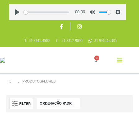
00:00
Play
Mute
Settings
31 3241-4500
31 3317-9095
31 99154-0101
0
PRODUTOS
FLORES
FILTER