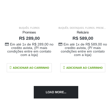
BUQUÊS
,
FLORES
BUQUÊS
,
DESTAQUES
,
FLORES
,
PRESENTE PARA O SEU AMOR
Promises
Relicário
R$
289,00
R$
589,00
Em até 1x de
R$
289,00
no
Em até 1x de
R$
589,00
no
credito avista, (P/ mais
credito avista, (P/ mais
condições entre em contato
condições entre em contato
com a loja)
com a loja)
ADICIONAR AO CARRINHO
ADICIONAR AO CARRINHO
LOAD MORE...