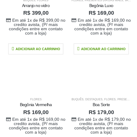
BUQUÊS
,
FLORES
FLORES
,
PRESENTES DIA DAS MÃES
,
VASOS
Arranjo no vidro
Begônia Luxo
R$
399,00
R$
169,00
Em até 1x de
R$
399,00
no
Em até 1x de
R$
169,00
no
credito avista, (P/ mais
credito avista, (P/ mais
condições entre em contato
condições entre em contato
com a loja)
com a loja)
ADICIONAR AO CARRINHO
ADICIONAR AO CARRINHO
FLORES
BUQUÊS
,
DESTAQUES
,
FLORES
,
PRESENTE PARA O SEU AMOR
Begônia Vermelha
Boa Sorte
R$
169,00
R$
179,00
Em até 1x de
R$
169,00
no
Em até 1x de
R$
179,00
no
credito avista, (P/ mais
credito avista, (P/ mais
condições entre em contato
condições entre em contato
com a loja)
com a loja)