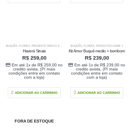
BUQUÊS
,
FLORES
,
PRESENTE PARA O SEU AMOR
BUQUÊS
,
PRODUTOS HOME 1
,
FLORES
,
PRODUTOS HOME 1
Haverá Sinais
Kit Amor Buquê medio + bombom
R$
259,00
R$
239,00
Em até 1x de
R$
259,00
no
Em até 1x de
R$
239,00
no
credito avista, (P/ mais
credito avista, (P/ mais
condições entre em contato
condições entre em contato
com a loja)
com a loja)
ADICIONAR AO CARRINHO
ADICIONAR AO CARRINHO
FORA DE ESTOQUE