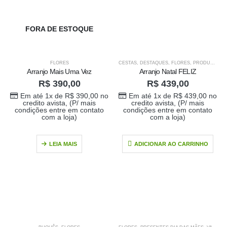
Em até 1x de
no
R$
198,00
credito avista, (P/
FORA DE ESTOQUE
mais condições
entre em contato
com a loja)
FLORES
CESTAS
,
DESTAQUES
,
FLORES
,
PRODUTOS HOME 1
Arranjo Mais Uma Vez
Arranjo Natal FELIZ
R$
390,00
R$
439,00
Em até 1x de
R$
390,00
no
Em até 1x de
R$
439,00
no
credito avista, (P/ mais
credito avista, (P/ mais
condições entre em contato
condições entre em contato
com a loja)
com a loja)
LEIA MAIS
ADICIONAR AO CARRINHO