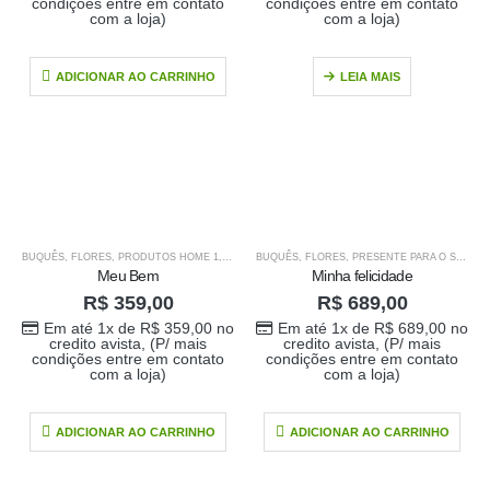
condições entre em contato
condições entre em contato
com a loja)
com a loja)
ADICIONAR AO CARRINHO
LEIA MAIS
BUQUÊS
,
FLORES
,
PRODUTOS HOME 1
,
PRODUTOS HOME1
BUQUÊS
,
FLORES
,
PRESENTE PARA O SEU AMOR
Meu Bem
Minha felicidade
R$
359,00
R$
689,00
Em até 1x de
R$
359,00
no
Em até 1x de
R$
689,00
no
credito avista, (P/ mais
credito avista, (P/ mais
condições entre em contato
condições entre em contato
com a loja)
com a loja)
ADICIONAR AO CARRINHO
ADICIONAR AO CARRINHO