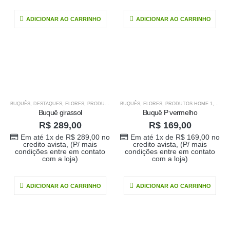
ADICIONAR AO CARRINHO
ADICIONAR AO CARRINHO
BUQUÊS
,
DESTAQUES
,
FLORES
,
PRODUTOS HOME 1
BUQUÊS
,
PRODUTOS HOME1
,
FLORES
,
PRODUTOS HOME 1
,
SUGESTÕES DA S
,
PROD
Buquê girassol
Buquê P vermelho
R$
289,00
R$
169,00
Em até 1x de
R$
289,00
no
Em até 1x de
R$
169,00
no
credito avista, (P/ mais
credito avista, (P/ mais
condições entre em contato
condições entre em contato
com a loja)
com a loja)
ADICIONAR AO CARRINHO
ADICIONAR AO CARRINHO