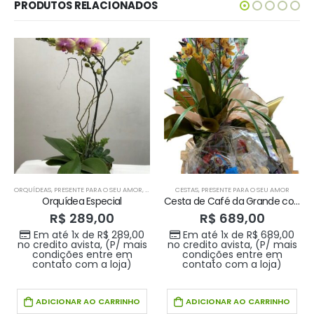
PRODUTOS RELACIONADOS
ORQUÍDEAS
,
PRESENTE PARA O SEU AMOR
,
VASOS
CESTAS
,
PRESENTE PARA O SEU AMOR
Orquídea Especial
Cesta de Café da Grande com Orquidea
R$
289,00
R$
689,00
Em até 1x de
R$
289,00
Em até 1x de
R$
689,00
no credito avista, (P/ mais
no credito avista, (P/ mais
condições entre em
condições entre em
contato com a loja)
contato com a loja)
ADICIONAR AO CARRINHO
ADICIONAR AO CARRINHO