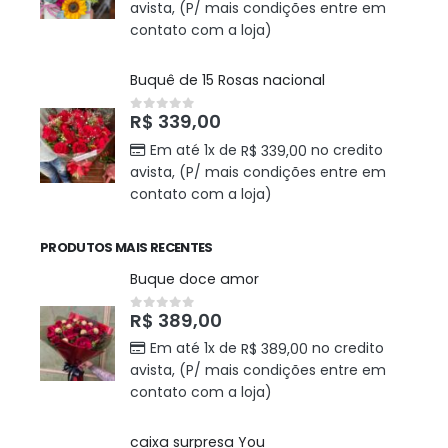
avista, (P/ mais condições entre em
contato com a loja)
Buquê de 15 Rosas nacional
R$
339,00
0
out of 5
Em até 1x de
no credito
R$
339,00
avista, (P/ mais condições entre em
contato com a loja)
PRODUTOS MAIS RECENTES
Buque doce amor
R$
389,00
0
out of 5
Em até 1x de
no credito
R$
389,00
avista, (P/ mais condições entre em
contato com a loja)
caixa surpresa You