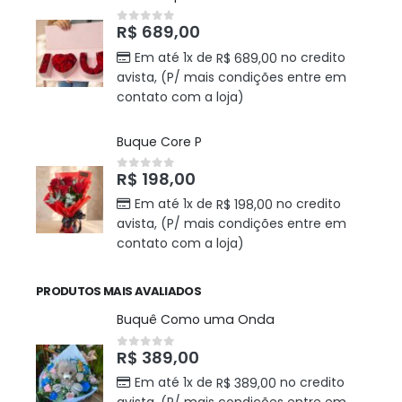
R$
689,00
0
out of 5
Em até 1x de
no credito
R$
689,00
avista, (P/ mais condições entre em
contato com a loja)
Buque Core P
R$
198,00
0
out of 5
Em até 1x de
no credito
R$
198,00
avista, (P/ mais condições entre em
contato com a loja)
PRODUTOS MAIS AVALIADOS
Buquê Como uma Onda
R$
389,00
0
out of 5
Em até 1x de
no credito
R$
389,00