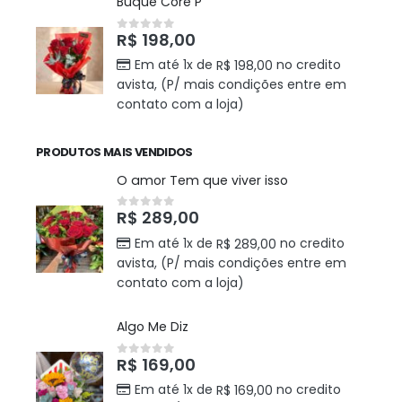
Buque Core P
R$
198,00
0
out of 5
Em até 1x de
no credito
R$
198,00
avista, (P/ mais condições entre em
contato com a loja)
PRODUTOS MAIS VENDIDOS
O amor Tem que viver isso
R$
289,00
0
out of 5
Em até 1x de
no credito
R$
289,00
avista, (P/ mais condições entre em
contato com a loja)
Algo Me Diz
R$
169,00
0
out of 5
Em até 1x de
no credito
R$
169,00