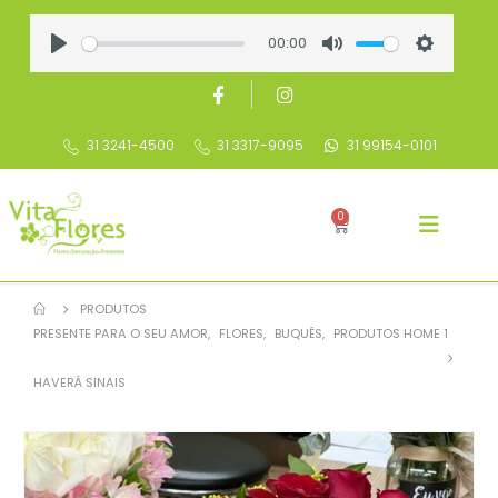
00:00
Play
Mute
Settings
31 3241-4500
31 3317-9095
31 99154-0101
0
PRODUTOS
PRESENTE PARA O SEU AMOR
,
FLORES
,
BUQUÊS
,
PRODUTOS HOME 1
HAVERÁ SINAIS