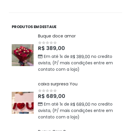
PRODUTOS EM DESTAUE
Buque doce amor
R$
389,00
0
out of 5
Em até 1x de
no credito
R$
389,00
avista, (P/ mais condições entre em
contato com a loja)
caixa surpresa You
R$
689,00
0
out of 5
Em até 1x de
no credito
R$
689,00
avista, (P/ mais condições entre em
contato com a loja)