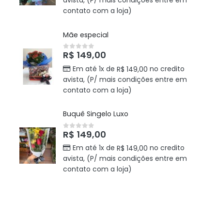
avista, (P/ mais condições entre em
contato com a loja)
Mãe especial
R$
149,00
0
out of 5
Em até 1x de
no credito
R$
149,00
avista, (P/ mais condições entre em
contato com a loja)
Buquê Singelo Luxo
R$
149,00
0
out of 5
Em até 1x de
no credito
R$
149,00
avista, (P/ mais condições entre em
contato com a loja)