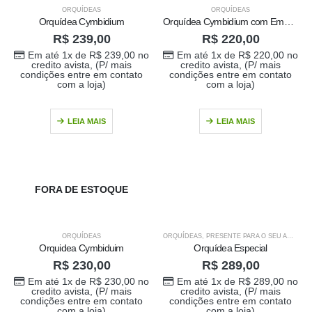
ORQUÍDEAS
ORQUÍDEAS
Orquídea Cymbidium
Orquídea Cymbidium com Embalagem
R$
239,00
R$
220,00
Em até 1x de
R$
239,00
no
Em até 1x de
R$
220,00
no
credito avista, (P/ mais
credito avista, (P/ mais
condições entre em contato
condições entre em contato
com a loja)
com a loja)
LEIA MAIS
LEIA MAIS
FORA DE ESTOQUE
ORQUÍDEAS
ORQUÍDEAS
,
PRESENTE PARA O SEU AMOR
,
V
Orquidea Cymbiduim
Orquídea Especial
R$
230,00
R$
289,00
Em até 1x de
R$
230,00
no
Em até 1x de
R$
289,00
no
credito avista, (P/ mais
credito avista, (P/ mais
condições entre em contato
condições entre em contato
com a loja)
com a loja)