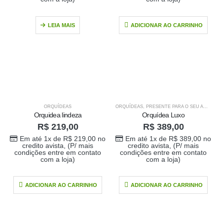
LEIA MAIS
ADICIONAR AO CARRINHO
ORQUÍDEAS
ORQUÍDEAS
,
PRESENTE PARA O SEU AMOR
,
P
Orquidea lindeza
Orquídea Luxo
R$
219,00
R$
389,00
Em até 1x de
R$
219,00
no
Em até 1x de
R$
389,00
no
credito avista, (P/ mais
credito avista, (P/ mais
condições entre em contato
condições entre em contato
com a loja)
com a loja)
ADICIONAR AO CARRINHO
ADICIONAR AO CARRINHO