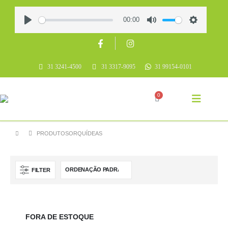
00:00
Play
Mute
Settings
31 3241-4500
31 3317-9095
31 99154-0101
0
PRODUTOS
ORQUÍDEAS
FILTER
FORA DE ESTOQUE