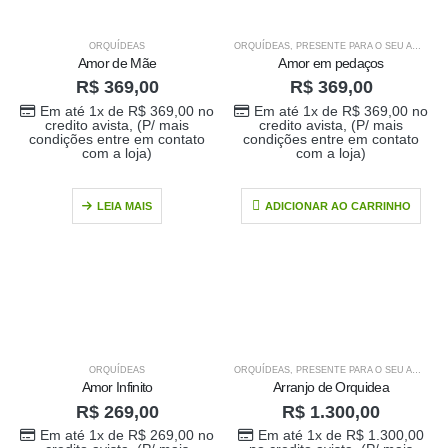
ORQUÍDEAS
ORQUÍDEAS
,
PRESENTE PARA O SEU AMOR
Amor de Mãe
Amor em pedaços
R$
369,00
R$
369,00
Em até 1x de
R$
369,00
no
Em até 1x de
R$
369,00
no
credito avista, (P/ mais
credito avista, (P/ mais
condições entre em contato
condições entre em contato
com a loja)
com a loja)
LEIA MAIS
ADICIONAR AO CARRINHO
ORQUÍDEAS
ORQUÍDEAS
,
PRESENTE PARA O SEU AMOR
,
V
Buque doce amor
Amor Infinito
Arranjo de Orquidea
R$
269,00
R$
1.300,00
R$
389,00
0
out of 5
Em até 1x de
R$
269,00
no
Em até 1x de
R$
1.300,00