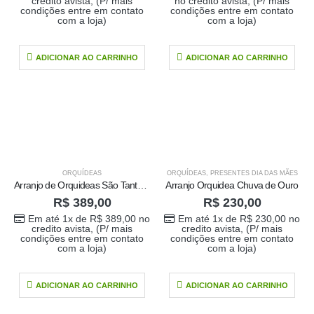
Em até 1x de
credito avista, (P/ mais
no credito avista, (P/ mais
condições entre em contato
condições entre em contato
no
R$
389,00
com a loja)
com a loja)
credito avista, (P/
mais condições
ADICIONAR AO CARRINHO
ADICIONAR AO CARRINHO
entre em contato
com a loja)
caixa surpresa You
R$
689,00
0
out of 5
Em até 1x de
ORQUÍDEAS
ORQUÍDEAS
,
PRESENTES DIA DAS MÃES
no
R$
689,00
Arranjo de Orquideas São Tantas Coisas
Arranjo Orquidea Chuva de Ouro
credito avista, (P/
R$
389,00
R$
230,00
mais condições
Em até 1x de
R$
389,00
no
Em até 1x de
R$
230,00
no
entre em contato
credito avista, (P/ mais
credito avista, (P/ mais
com a loja)
condições entre em contato
condições entre em contato
com a loja)
com a loja)
Buque Core P
ADICIONAR AO CARRINHO
ADICIONAR AO CARRINHO
R$
198,00
0
out of 5