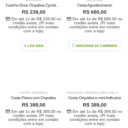
ORQUÍDEAS
ORQUÍDEAS
Carinho Doce Orquidea Cymbidium
Cesta Agradecimento
R$
239,00
R$
680,00
Em até 1x de
R$
239,00
no
Em até 1x de
R$
680,00
no
credito avista, (P/ mais
credito avista, (P/ mais
condições entre em contato
condições entre em contato
com a loja)
com a loja)
LEIA MAIS
ADICIONAR AO CARRINHO
CESTAS
,
ORQUÍDEAS
ORQUÍDEAS
,
PRESENTE PARA O SEU AMOR
,
P
Cesta Flores com Orquidea
Cesta Orquídea e mini Anthurios
R$
389,00
R$
389,00
Em até 1x de
R$
389,00
no
Em até 1x de
R$
389,00
no
credito avista, (P/ mais
credito avista, (P/ mais
condições entre em contato
condições entre em contato
com a loja)
com a loja)