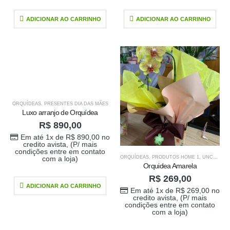
ADICIONAR AO CARRINHO
ADICIONAR AO CARRINHO
ORQUÍDEAS
,
PRESENTES DIA DAS MÃES
Luxo arranjo de Orquídea
R$
890,00
Em até 1x de
R$
890,00
no
credito avista, (P/ mais
condições entre em contato
ORQUÍDEAS
,
PRODUTOS HOME 1
,
UNCATEGORIZED
com a loja)
Orquidea Amarela
R$
269,00
ADICIONAR AO CARRINHO
Em até 1x de
R$
269,00
no
credito avista, (P/ mais
condições entre em contato
com a loja)