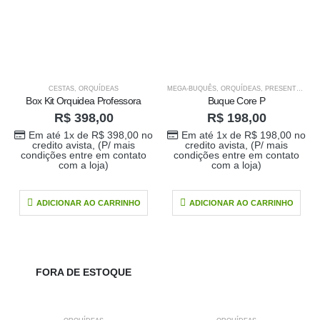
Em até 1x de
no
R$
198,00
credito avista, (P/
mais condições
entre em contato
com a loja)
CESTAS
,
ORQUÍDEAS
MEGA-BUQUÊS
,
ORQUÍDEAS
,
PRESENTES DIA DAS MÃES
Box Kit Orquidea Professora
Buque Core P
R$
398,00
R$
198,00
Em até 1x de
R$
398,00
no
Em até 1x de
R$
198,00
no
credito avista, (P/ mais
credito avista, (P/ mais
condições entre em contato
condições entre em contato
com a loja)
com a loja)
ADICIONAR AO CARRINHO
ADICIONAR AO CARRINHO
FORA DE ESTOQUE