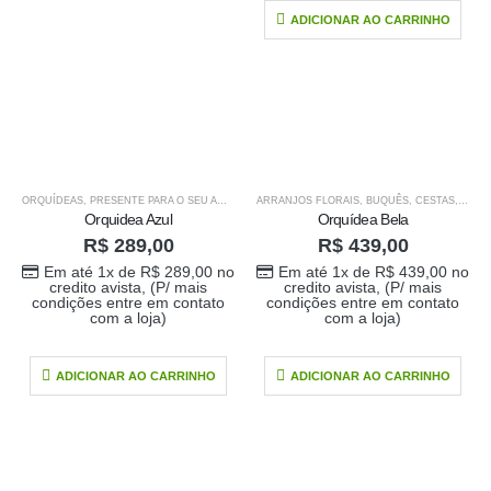
ADICIONAR AO CARRINHO
ORQUÍDEAS
,
PRESENTE PARA O SEU AMOR
,
PRODUTOS HOME 1
ARRANJOS FLORAIS
,
BUQUÊS
,
CESTAS
,
ORQU
Orquidea Azul
Orquídea Bela
R$
289,00
R$
439,00
Em até 1x de
R$
289,00
no
Em até 1x de
R$
439,00
no
credito avista, (P/ mais
credito avista, (P/ mais
condições entre em contato
condições entre em contato
com a loja)
com a loja)
ADICIONAR AO CARRINHO
ADICIONAR AO CARRINHO