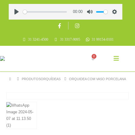
00:00
Play
Mute
Settings
31 3241-4500
31 3317-9095
31 99154-0101
0
PRODUTOS
ORQUÍDEAS
ORQUIDEA COM VASO PORCELANA