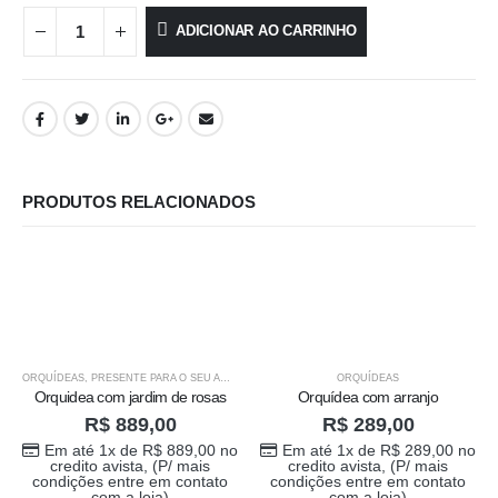
ADICIONAR AO CARRINHO
PRODUTOS RELACIONADOS
ORQUÍDEAS
,
PRESENTE PARA O SEU AMOR
ORQUÍDEAS
Orquidea com jardim de rosas
Orquídea com arranjo
R$
889,00
R$
289,00
Em até 1x de
R$
889,00
no
Em até 1x de
R$
289,00
no
credito avista, (P/ mais
credito avista, (P/ mais
condições entre em contato
condições entre em contato
com a loja)
com a loja)