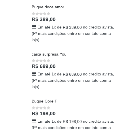
Buque doce amor
R$
389,00
0
out of 5
Em até 1x de
no credito avista,
R$
389,00
(P/ mais condições entre em contato com a
loja)
caixa surpresa You
R$
689,00
0
out of 5
Em até 1x de
no credito avista,
R$
689,00
(P/ mais condições entre em contato com a
loja)
Buque Core P
R$
198,00
0
out of 5
Em até 1x de
no credito avista,
R$
198,00
(P/ mais condições entre em contato com a