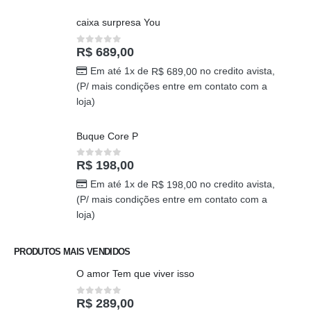
caixa surpresa You
R$
689,00
0
out of 5
Em até 1x de
no credito avista,
R$
689,00
(P/ mais condições entre em contato com a
loja)
Buque Core P
R$
198,00
0
out of 5
Em até 1x de
no credito avista,
R$
198,00
(P/ mais condições entre em contato com a
loja)
PRODUTOS MAIS VENDIDOS
O amor Tem que viver isso
R$
289,00
0
out of 5