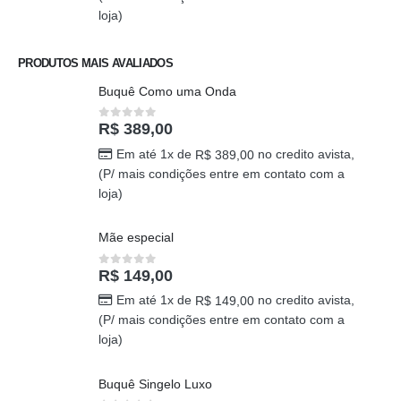
loja)
PRODUTOS MAIS AVALIADOS
Buquê Como uma Onda
R$
389,00
0
out of 5
Em até 1x de
no credito avista,
R$
389,00
(P/ mais condições entre em contato com a
loja)
Mãe especial
R$
149,00
0
out of 5
Em até 1x de
no credito avista,
R$
149,00
(P/ mais condições entre em contato com a
loja)
Buquê Singelo Luxo