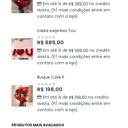
Em até 1x de
no credito
R$
389,00
avista, (P/ mais condições entre em
contato com a loja)
caixa surpresa You
R$
689,00
0
out of 5
Em até 1x de
no credito
R$
689,00
avista, (P/ mais condições entre em
contato com a loja)
Buque Core P
R$
198,00
0
out of 5
Em até 1x de
no credito
R$
198,00
avista, (P/ mais condições entre em
contato com a loja)
PRODUTOS MAIS AVALIADOS