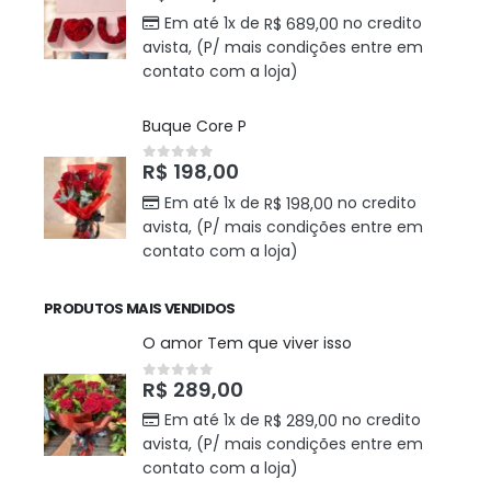
Em até 1x de
no credito
R$
689,00
avista, (P/ mais condições entre em
contato com a loja)
Buque Core P
R$
198,00
0
out of 5
Em até 1x de
no credito
R$
198,00
avista, (P/ mais condições entre em
contato com a loja)
PRODUTOS MAIS VENDIDOS
O amor Tem que viver isso
R$
289,00
0
out of 5
Em até 1x de
no credito
R$
289,00
avista, (P/ mais condições entre em
contato com a loja)