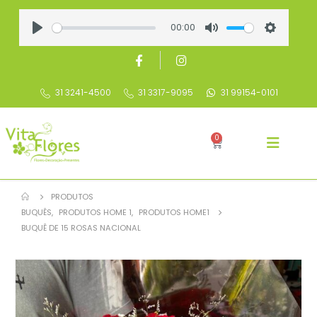
00:00
Play
Mute
Settings
31 3241-4500
31 3317-9095
31 99154-0101
0
PRODUTOS
BUQUÊS
,
PRODUTOS HOME 1
,
PRODUTOS HOME1
BUQUÊ DE 15 ROSAS NACIONAL