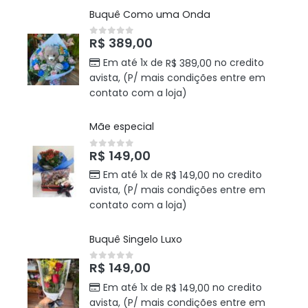
Buquê Como uma Onda
R$
389,00
0
out of 5
Em até 1x de
no credito
R$
389,00
avista, (P/ mais condições entre em
contato com a loja)
Mãe especial
R$
149,00
0
out of 5
Em até 1x de
no credito
R$
149,00
avista, (P/ mais condições entre em
contato com a loja)
Buquê Singelo Luxo
R$
149,00
0
out of 5
Em até 1x de
no credito
R$
149,00
avista, (P/ mais condições entre em