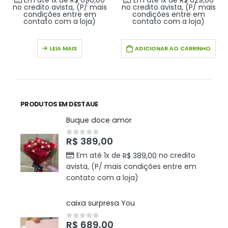
Em até 1x de
R$
690,00
Em até 1x de
R$
629,00
no credito avista, (P/ mais
no credito avista, (P/ mais
condições entre em
condições entre em
contato com a loja)
contato com a loja)
LEIA MAIS
ADICIONAR AO CARRINHO
PRODUTOS EM DESTAUE
Buque doce amor
R$
389,00
0
out of 5
Em até 1x de
no credito
R$
389,00
avista, (P/ mais condições entre em
contato com a loja)
caixa surpresa You
R$
689,00
0
out of 5