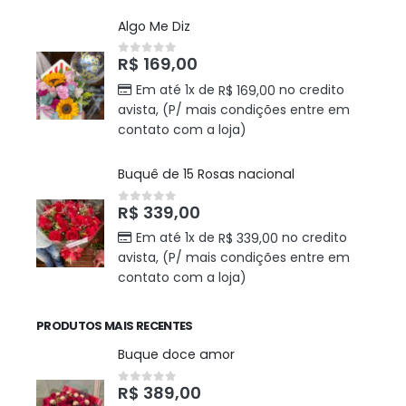
Algo Me Diz
R$
169,00
0
out of 5
Em até 1x de
no credito
R$
169,00
avista, (P/ mais condições entre em
contato com a loja)
Buquê de 15 Rosas nacional
R$
339,00
0
out of 5
Em até 1x de
no credito
R$
339,00
avista, (P/ mais condições entre em
contato com a loja)
PRODUTOS MAIS RECENTES
Buque doce amor
R$
389,00
0
out of 5