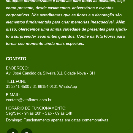
A Vita Flores é uma empresa especializada em decoração, flores
e presentes. Com 34 anos de experiência, a Vita Flores oferece
soluções personalizadas e criativas para todas as ocasiões, seja
como presente, desde casamentos, aniversários e eventos
corporativos. Nós acreditamos que as flores e a decoração são
elementos fundamentais para criar memorias
inesquecível. Além
disso, oferecemos uma ampla variedade de presentes para ajudá-
lo a surpreender seus entes queridos. Confie na Vita Flores para
tornar seu momento ainda mais especiais.
CONTATO
ENDEREÇO:
Av. José Cândido da Silveira 311 Cidade Nova - BH
TELEFONE:
31 3241-4500 / 31 99154-0101 WhatsApp
E-MAIL:
contato@vitaflores.com.br
HORÁRIO DE FUNCIONAMENTO: