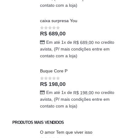
R$
389,00
0
out of 5
Em até 1x de
no credito
R$
389,00
avista, (P/ mais condições entre em
contato com a loja)
caixa surpresa You
R$
689,00
0
out of 5
Em até 1x de
no credito
R$
689,00
avista, (P/ mais condições entre em
contato com a loja)
Buque Core P
R$
198,00
0
out of 5
Em até 1x de
no credito
R$
198,00
avista, (P/ mais condições entre em
contato com a loja)