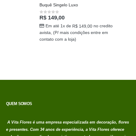
Em até 1x de
no credito
R$
149,00
avista, (P/ mais condições entre em
contato com a loja)
Buquê Singelo Luxo
R$
149,00
0
out of 5
Em até 1x de
no credito
R$
149,00
avista, (P/ mais condições entre em
contato com a loja)
QUEM SOMOS