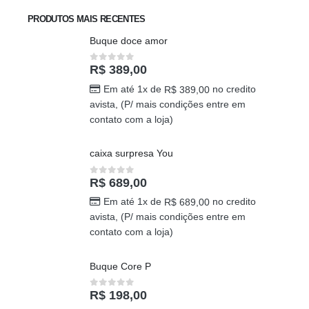
Em até 1x de
no credito
R$
339,00
avista, (P/ mais condições entre em
contato com a loja)
PRODUTOS MAIS RECENTES
Buque doce amor
R$
389,00
0
out of 5
Em até 1x de
no credito
R$
389,00
avista, (P/ mais condições entre em
contato com a loja)
caixa surpresa You
R$
689,00
0
out of 5
Em até 1x de
no credito
R$
689,00
avista, (P/ mais condições entre em
contato com a loja)