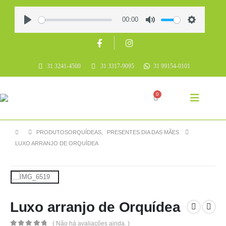
00:00
Play
Mute
Settings
31 3241-4500
31 3317-9095
31 99154-0101
0
PRODUTOS
ORQUÍDEAS
,
PRESENTES DIA DAS MÃES
LUXO ARRANJO DE ORQUÍDEA
Luxo arranjo de Orquídea
( Não há avaliações ainda. )