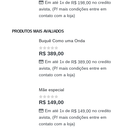
Buque Core P
R$
198,00
0
out of 5
Em até 1x de
no credito
R$
198,00
avista, (P/ mais condições entre em
contato com a loja)
PRODUTOS MAIS AVALIADOS
Buquê Como uma Onda
R$
389,00
0
out of 5
Em até 1x de
no credito
R$
389,00
avista, (P/ mais condições entre em
contato com a loja)
Mãe especial
R$
149,00
0
out of 5