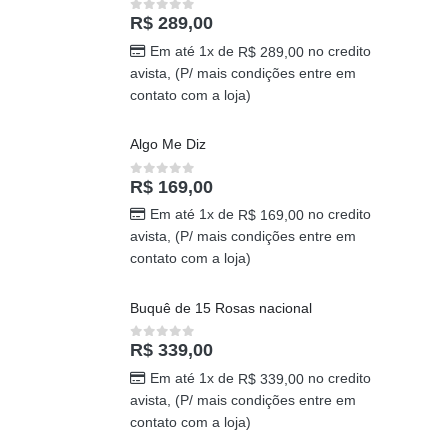
PRODUTOS MAIS VENDIDOS
O amor Tem que viver isso
R$
289,00
0
out of 5
Em até 1x de
no credito
R$
289,00
avista, (P/ mais condições entre em
contato com a loja)
Algo Me Diz
R$
169,00
0
out of 5
Em até 1x de
no credito
R$
169,00
avista, (P/ mais condições entre em
contato com a loja)
Buquê de 15 Rosas nacional
R$
339,00
0
out of 5