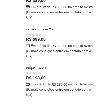
PRODUTOS MAIS RECENTES
Buque doce amor
R$
389,00
0
out of 5
Em até 1x de
no credito avista,
R$
389,00
(P/ mais condições entre em contato com a
loja)
caixa surpresa You
R$
689,00
0
out of 5
Em até 1x de
no credito avista,
R$
689,00
(P/ mais condições entre em contato com a
loja)
Buque Core P
R$
198,00
0
out of 5