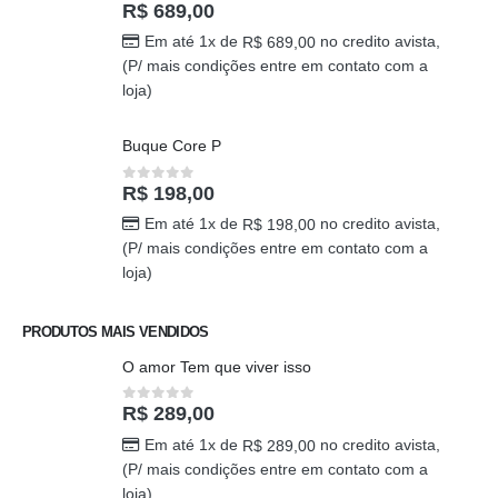
loja)
caixa surpresa You
R$
689,00
0
out of 5
Em até 1x de
no credito avista,
R$
689,00
(P/ mais condições entre em contato com a
loja)
Buque Core P
R$
198,00
0
out of 5
Em até 1x de
no credito avista,
R$
198,00
(P/ mais condições entre em contato com a
loja)
PRODUTOS MAIS VENDIDOS
O amor Tem que viver isso