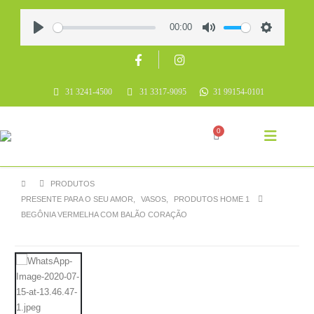
00:00
Play
Mute
Settings
31 3241-4500
31 3317-9095
31 99154-0101
0
PRODUTOS
PRESENTE PARA O SEU AMOR
,
VASOS
,
PRODUTOS HOME 1
BEGÔNIA VERMELHA COM BALÃO CORAÇÃO