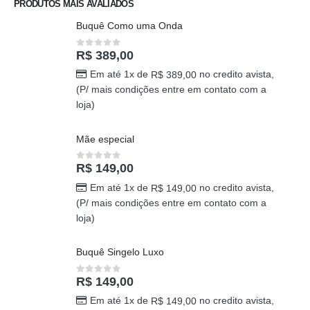
Em até 1x de
no credito avista,
R$
198,00
(P/ mais condições entre em contato com a
loja)
PRODUTOS MAIS AVALIADOS
Buquê Como uma Onda
R$
389,00
0
out of 5
Em até 1x de
no credito avista,
R$
389,00
(P/ mais condições entre em contato com a
loja)
Mãe especial
R$
149,00
0
out of 5
Em até 1x de
no credito avista,
R$
149,00
(P/ mais condições entre em contato com a
loja)