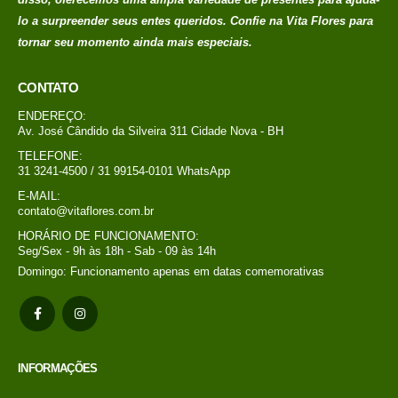
soluções personalizadas e criativas para todas as ocasiões, seja
como presente, desde casamentos, aniversários e eventos
corporativos. Nós acreditamos que as flores e a decoração são
elementos fundamentais para criar memorias
inesquecível. Além
disso, oferecemos uma ampla variedade de presentes para ajudá-
lo a surpreender seus entes queridos. Confie na Vita Flores para
tornar seu momento ainda mais especiais.
CONTATO
ENDEREÇO:
Av. José Cândido da Silveira 311 Cidade Nova - BH
TELEFONE:
31 3241-4500 / 31 99154-0101 WhatsApp
E-MAIL:
contato@vitaflores.com.br
HORÁRIO DE FUNCIONAMENTO:
Seg/Sex - 9h às 18h - Sab - 09 às 14h
Domingo: Funcionamento apenas em datas comemorativas