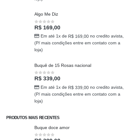
R$
289,00
0
out of 5
Em até 1x de
no credito avista,
R$
289,00
(P/ mais condições entre em contato com a
loja)
Algo Me Diz
R$
169,00
0
out of 5
Em até 1x de
no credito avista,
R$
169,00
(P/ mais condições entre em contato com a
loja)
Buquê de 15 Rosas nacional
R$
339,00
0
out of 5
Em até 1x de
no credito avista,
R$
339,00
(P/ mais condições entre em contato com a
loja)