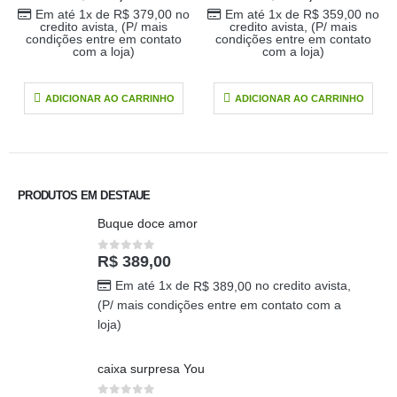
Em até 1x de
R$
359,00
no
credito avista, (P/ mais
condições entre em contato
FLORES NA CAIXA
,
PRESENTE PARA O SEU AMOR
com a loja)
Amor que Brilha
R$
1.600,00
ADICIONAR AO CARRINHO
Em até 1x de
R$
1.600,00
no credito avista, (P/ mais
condições entre em contato
com a loja)
ADICIONAR AO CARRINHO
PRODUTOS EM DESTAUE
Buque doce amor
R$
389,00
0
out of 5
Em até 1x de
no credito avista,
R$
389,00
(P/ mais condições entre em contato com a