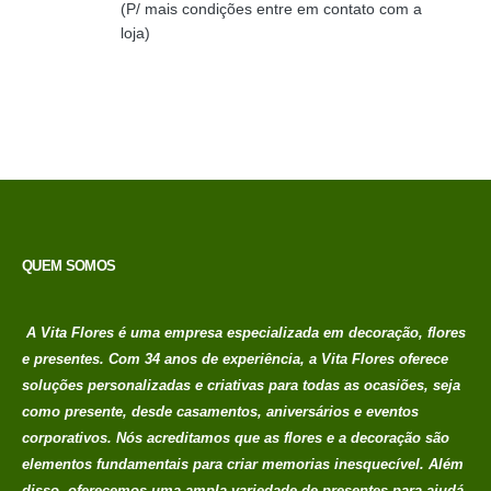
Buquê Singelo Luxo
R$
149,00
0
out of 5
Em até 1x de
no credito avista,
R$
149,00
(P/ mais condições entre em contato com a
loja)
QUEM SOMOS
A Vita Flores é uma empresa especializada em decoração, flores
e presentes. Com 34 anos de experiência, a Vita Flores oferece