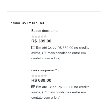
PRODUTOS EM DESTAUE
Buque doce amor
R$
389,00
0
out of 5
Em até 1x de
no credito
R$
389,00
avista, (P/ mais condições entre em
contato com a loja)
caixa surpresa You
R$
689,00
0
out of 5
Em até 1x de
no credito
R$
689,00
avista, (P/ mais condições entre em
contato com a loja)