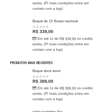
avista, (P/ mais condições entre em
contato com a loja)
Buquê de 15 Rosas nacional
R$
339,00
0
out of 5
Em até 1x de
no credito
R$
339,00
avista, (P/ mais condições entre em
contato com a loja)
PRODUTOS MAIS RECENTES
Buque doce amor
R$
389,00
0
out of 5
Em até 1x de
no credito
R$
389,00
avista, (P/ mais condições entre em
contato com a loja)
caixa surpresa You