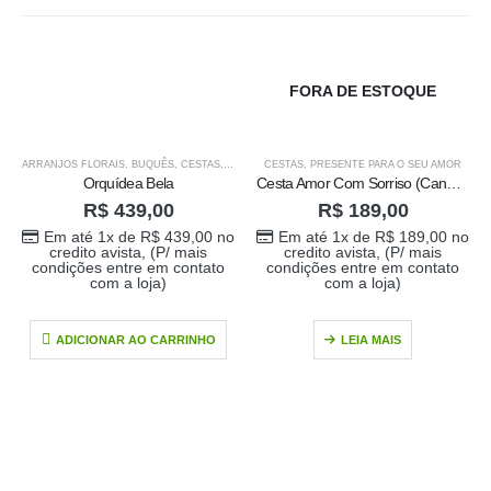
FORA DE ESTOQUE
ARRANJOS FLORAIS
,
BUQUÊS
,
CESTAS
,
ORQUÍDEAS
CESTAS
,
PRESENTE PARA O SEU AMOR
,
PRESENTE PARA O SEU AMOR
,
PRODU
Orquídea Bela
Cesta Amor Com Sorriso (Caneca de Amor de acordo com a disponibilidade)
R$
439,00
R$
189,00
Em até 1x de
R$
439,00
no
Em até 1x de
R$
189,00
no
credito avista, (P/ mais
credito avista, (P/ mais
condições entre em contato
condições entre em contato
com a loja)
com a loja)
ADICIONAR AO CARRINHO
LEIA MAIS