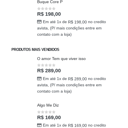
Buque Core P
R$
198,00
0
out of 5
Em até 1x de
no credito
R$
198,00
avista, (P/ mais condições entre em
contato com a loja)
PRODUTOS MAIS VENDIDOS
O amor Tem que viver isso
R$
289,00
0
out of 5
Em até 1x de
no credito
R$
289,00
avista, (P/ mais condições entre em
contato com a loja)
Algo Me Diz
R$
169,00
0
out of 5
Em até 1x de
no credito
R$
169,00