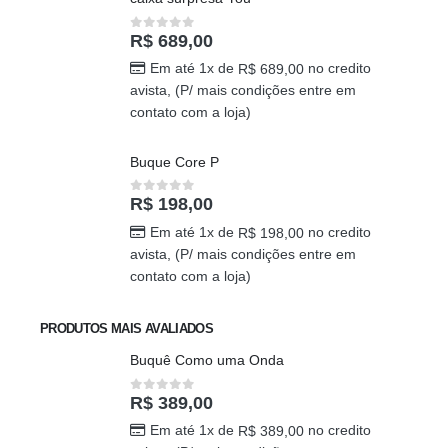
R$
689,00
0
out of 5
Em até 1x de
no credito
R$
689,00
avista, (P/ mais condições entre em
contato com a loja)
Buque Core P
R$
198,00
0
out of 5
Em até 1x de
no credito
R$
198,00
avista, (P/ mais condições entre em
contato com a loja)
PRODUTOS MAIS AVALIADOS
Buquê Como uma Onda
R$
389,00
0
out of 5
Em até 1x de
no credito
R$
389,00