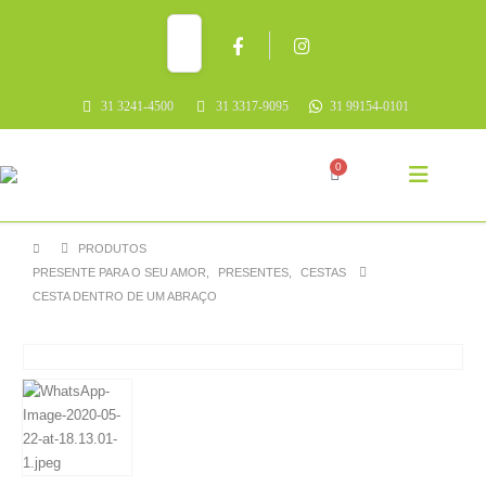
31 3241-4500
31 3317-9095
31 99154-0101
0
PRODUTOS
PRESENTE PARA O SEU AMOR
,
PRESENTES
,
CESTAS
CESTA DENTRO DE UM ABRAÇO