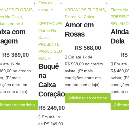
Fora de
RANJOS FLORAIS
,
estoque
ARRANJOS FLORAIS
,
Flores Na
res Na Caixa
,
Flores Na Caixa
PRESENT
Amor em
dutos home 1
DESTAQUES
,
SEU AMO
ixa com
Ainda
Flores Na
Rosas
Caixa
,
magem
Dela
PRESENTE
R$
568,00
PARA O SEU
R$
389,00
R$
Em até 1x de
AMOR
 até 1x de
R$
568,00
no credito
Em até 
Buquê
89,00
no credito
avista, (P/ mais
R$
489,0
na
ta, (P/ mais
condições entre em
avista, (P
Caixa
dições entre em
contato com a loja)
condições
ato com a loja)
contato co
Coração
Adicionar ao carrinho
icionar ao carrinho
Adiciona
R$
249,00
Em até 1x
de
R$
249,00