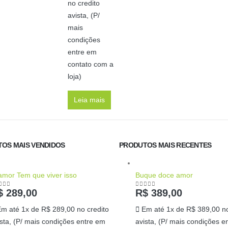
no credito
avista, (P/
mais
condições
entre em
contato com a
loja)
Leia mais
OS MAIS VENDIDOS
PRODUTOS MAIS RECENTES
amor Tem que viver isso
Buque doce amor
$
289,00
R$
389,00
ut of 5
0
out of 5
Em até 1x de
R$
289,00
no credito
Em até 1x de
R$
389,00
no
ista, (P/ mais condições entre em
avista, (P/ mais condições e