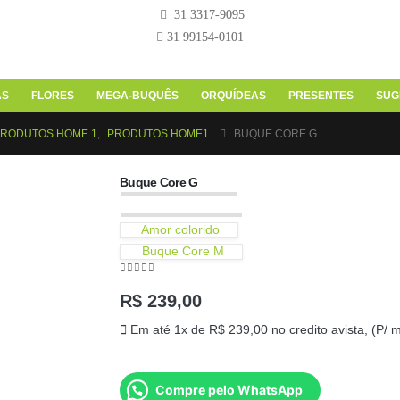
31 3317-9095
31 99154-0101
AS
FLORES
MEGA-BUQUÊS
ORQUÍDEAS
PRESENTES
SUG
RODUTOS HOME 1
,
PRODUTOS HOME1
BUQUE CORE G
Buque Core G
Amor colorido
Buque Core M
0
out of 5
R$
239,00
Em até 1x de
R$
239,00
no credito avista, (P/ 
Compre pelo WhatsApp