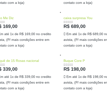
ntato com a loja)
contato com a loja)
go Me Diz
caixa surpresa You
$
169,00
R$
689,00
ut of 5
0
out of 5
Em até 1x de
R$
169,00
no credito
Em até 1x de
R$
689,00
no
ista, (P/ mais condições entre em
avista, (P/ mais condições e
ntato com a loja)
contato com a loja)
quê de 15 Rosas nacional
Buque Core P
$
339,00
R$
198,00
ut of 5
0
out of 5
Em até 1x de
R$
339,00
no credito
Em até 1x de
R$
198,00
no
ista, (P/ mais condições entre em
avista, (P/ mais condições e
ntato com a loja)
contato com a loja)