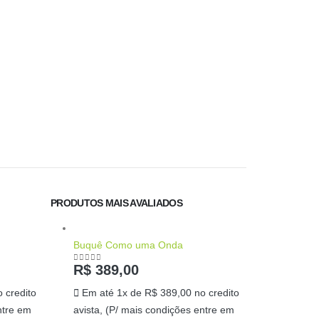
conta
Adi
PRODUTOS MAIS AVALIADOS
Buquê Como uma Onda
R$
389,00
0
out of 5
 credito
Em até 1x de
R$
389,00
no credito
ntre em
avista, (P/ mais condições entre em