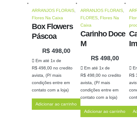
ARRANJOS FLORAIS
,
ARRANJOS FLORAIS
,
AR
Flores Na Caixa
FLORES
,
Flores Na
Flo
Box Flowers
Caixa
pro
Carinho Doce
Ca
Páscoa
M
I
R$
498,00
R$
498,00
Em até 1x de
R$
498,00
no credito
Em até 1x de
Em
avista, (P/ mais
R$
498,00
no credito
R$
3
condições entre em
avista, (P/ mais
avis
contato com a loja)
condições entre em
con
contato com a loja)
cont
Adicionar ao carrinho
Adicionar ao carrinho
Ad