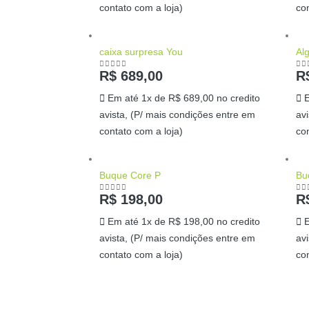
contato com a loja)
co
caixa surpresa You
Al
R$
689,00
R
0
out of 5
0
o
Em até 1x de
R$
689,00
no credito
avista, (P/ mais condições entre em
av
contato com a loja)
co
Buque Core P
Bu
R$
198,00
R
0
out of 5
0
o
Em até 1x de
R$
198,00
no credito
avista, (P/ mais condições entre em
av
contato com a loja)
co