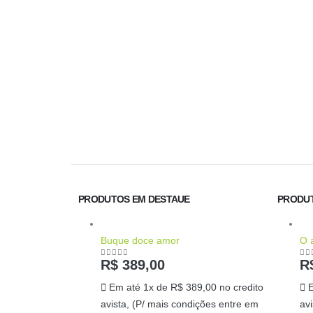
PRODUTOS EM DESTAUE
PRODUT
Buque doce amor
O 
R$
389,00
R
0
out of 5
0
o
Em até 1x de
R$
389,00
no credito
avista, (P/ mais condições entre em
av