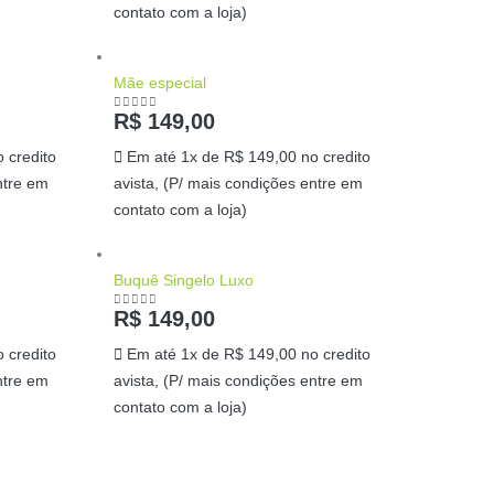
contato com a loja)
Mãe especial
R$
149,00
0
out of 5
 credito
Em até 1x de
R$
149,00
no credito
ntre em
avista, (P/ mais condições entre em
contato com a loja)
Buquê Singelo Luxo
R$
149,00
0
out of 5
 credito
Em até 1x de
R$
149,00
no credito
ntre em
avista, (P/ mais condições entre em
contato com a loja)