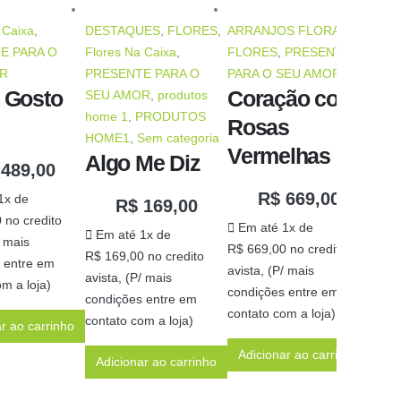
 Caixa
,
DESTAQUES
,
FLORES
,
ARRANJOS FLORAIS
,
E PARA O
Flores Na Caixa
,
FLORES
,
PRESENTE
R
PRESENTE PARA O
PARA O SEU AMOR
 Gosto
Coração com
SEU AMOR
,
produtos
home 1
,
PRODUTOS
Rosas
HOME1
,
Sem categoria
Vermelhas
Flore
Algo Me Diz
489,00
PRES
SEU
R$
669,00
1x de
R$
169,00
Bu
0
no credito
Em até 1x de
Em até 1x de
/ mais
Bo
R$
669,00
no credito
R$
169,00
no credito
 entre em
avista, (P/ mais
avista, (P/ mais
m a loja)
condições entre em
condições entre em
contato com a loja)
Em 
contato com a loja)
r ao carrinho
R$
44
Adicionar ao carrinho
Adicionar ao carrinho
avist
condi