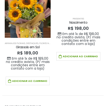
PRESENTES
Nascimento
R$
198,00
Em até 1x de
R$
198,00
no credito avista, (P/ mais
condições entre em
contato com a loja)
ARRANJOS FLORAIS
,
DESTAQUES
,
FLORES NA CAIXA
,
PRESENTE PARA O SEU AMOR
Girassois em Sol
R$
189,00
ADICIONAR AO CARRINHO
Em até 1x de
R$
189,00
no credito avista, (P/ mais
condições entre em
contato com a loja)
ADICIONAR AO CARRINHO