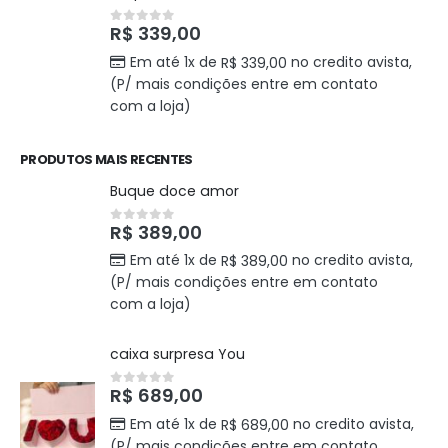
R$
339,00
0
out of 5
Em até 1x de
no credito avista,
R$
339,00
(P/ mais condições entre em contato
com a loja)
PRODUTOS MAIS RECENTES
Buque doce amor
R$
389,00
0
out of 5
Em até 1x de
no credito avista,
R$
389,00
(P/ mais condições entre em contato
com a loja)
caixa surpresa You
R$
689,00
0
out of 5
Em até 1x de
no credito avista,
R$
689,00
(P/ mais condições entre em contato