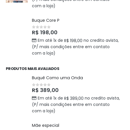
com a loja)
Buque Core P
R$
198,00
0
out of 5
Em até 1x de
no credito avista,
R$
198,00
(P/ mais condições entre em contato
com a loja)
PRODUTOS MAIS AVALIADOS
Buquê Como uma Onda
R$
389,00
0
out of 5
Em até 1x de
no credito avista,
R$
389,00
(P/ mais condições entre em contato
com a loja)
Mãe especial