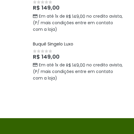
R$
149,00
0
out of 5
Em até 1x de
no credito avista,
R$
149,00
(P/ mais condições entre em contato
com a loja)
Buquê Singelo Luxo
R$
149,00
0
out of 5
Em até 1x de
no credito avista,
R$
149,00
(P/ mais condições entre em contato
com a loja)