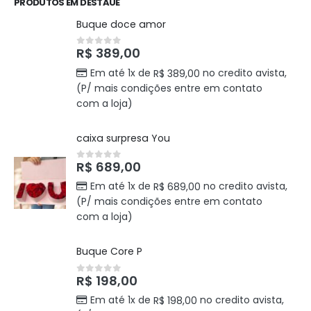
PRODUTOS EM DESTAUE
Buque doce amor
R$
389,00
0
out of 5
Em até 1x de
no credito avista,
R$
389,00
(P/ mais condições entre em contato
com a loja)
caixa surpresa You
R$
689,00
0
out of 5
Em até 1x de
no credito avista,
R$
689,00
(P/ mais condições entre em contato
com a loja)
Buque Core P
R$
198,00
0
out of 5
Em até 1x de
no credito avista,
R$
198,00