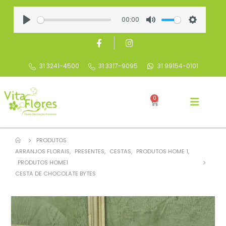
00:00
Play
Mute
Settings
31 3241-4500
31 3317-9095
31 99154-0101
0
PRODUTOS
ARRANJOS FLORAIS
,
PRESENTES
,
CESTAS
,
PRODUTOS HOME 1
,
PRODUTOS HOME1
CESTA DE CHOCOLATE BYTES