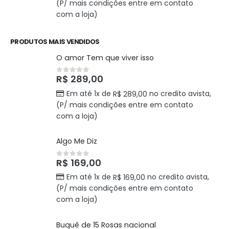
(P/ mais condições entre em contato
com a loja)
PRODUTOS MAIS VENDIDOS
O amor Tem que viver isso
R$
289,00
0
out of 5
Em até 1x de
no credito avista,
R$
289,00
(P/ mais condições entre em contato
com a loja)
Algo Me Diz
R$
169,00
0
out of 5
Em até 1x de
no credito avista,
R$
169,00
(P/ mais condições entre em contato
com a loja)
Buquê de 15 Rosas nacional