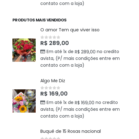
contato com a loja)
PRODUTOS MAIS VENDIDOS
O amor Tem que viver isso
R$
289,00
0
out of 5
Em até 1x de
no credito
R$
289,00
avista, (P/ mais condições entre em
contato com a loja)
Algo Me Diz
R$
169,00
0
out of 5
Em até 1x de
no credito
R$
169,00
avista, (P/ mais condições entre em
contato com a loja)
Buquê de 15 Rosas nacional