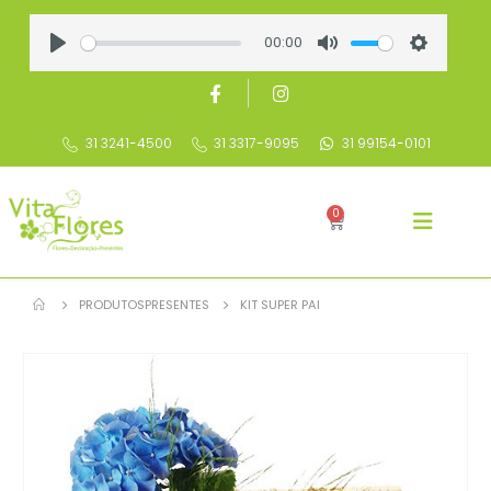
00:00
Play
Mute
Settings
31 3241-4500
31 3317-9095
31 99154-0101
0
PRODUTOS
PRESENTES
KIT SUPER PAI