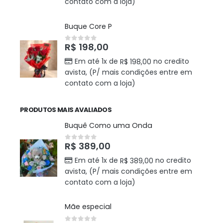
contato com a loja)
Buque Core P
R$
198,00
0
out of 5
Em até 1x de
no credito
R$
198,00
avista, (P/ mais condições entre em
contato com a loja)
PRODUTOS MAIS AVALIADOS
Buquê Como uma Onda
R$
389,00
0
out of 5
Em até 1x de
no credito
R$
389,00
avista, (P/ mais condições entre em
contato com a loja)
Mãe especial