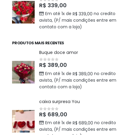
R$
339,00
0
out of 5
Em até 1x de
no credito
R$
339,00
avista, (P/ mais condições entre em
contato com a loja)
PRODUTOS MAIS RECENTES
Buque doce amor
R$
389,00
0
out of 5
Em até 1x de
no credito
R$
389,00
avista, (P/ mais condições entre em
contato com a loja)
caixa surpresa You
R$
689,00
0
out of 5
Em até 1x de
no credito
R$
689,00
avista, (P/ mais condições entre em