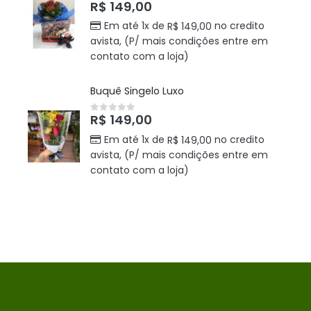
R$
149,00
0
out of 5
Em até 1x de
no credito
R$
149,00
avista, (P/ mais condições entre em
contato com a loja)
Buquê Singelo Luxo
R$
149,00
0
out of 5
Em até 1x de
no credito
R$
149,00
avista, (P/ mais condições entre em
contato com a loja)