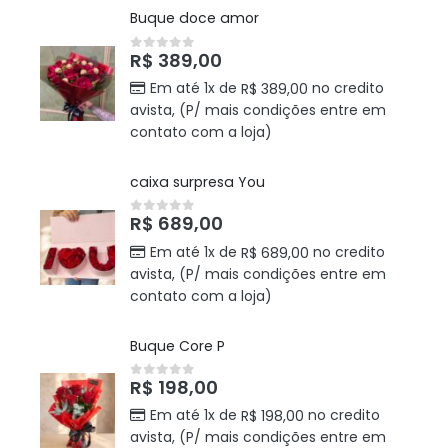
Buque doce amor
R$
389,00
0
out of 5
Em até 1x de
no credito
R$
389,00
avista, (P/ mais condições entre em
contato com a loja)
caixa surpresa You
R$
689,00
0
out of 5
Em até 1x de
no credito
R$
689,00
avista, (P/ mais condições entre em
contato com a loja)
Buque Core P
R$
198,00
0
out of 5
Em até 1x de
no credito
R$
198,00
avista, (P/ mais condições entre em