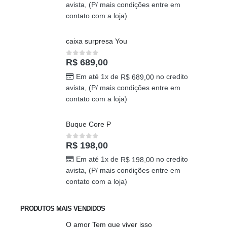
avista, (P/ mais condições entre em
contato com a loja)
caixa surpresa You
R$
689,00
0
out of 5
Em até 1x de
no credito
R$
689,00
avista, (P/ mais condições entre em
contato com a loja)
Buque Core P
R$
198,00
0
out of 5
Em até 1x de
no credito
R$
198,00
avista, (P/ mais condições entre em
contato com a loja)
PRODUTOS MAIS VENDIDOS
O amor Tem que viver isso