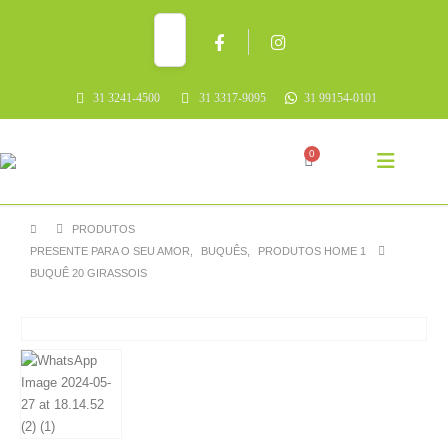
31 3241-4500
31 3317-9095
31 99154-0101
0
PRODUTOS
PRESENTE PARA O SEU AMOR
,
BUQUÊS
,
PRODUTOS HOME 1
BUQUÊ 20 GIRASSOIS