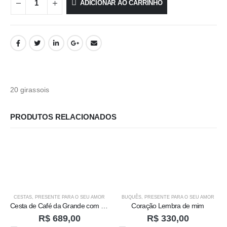
ADICIONAR AO CARRINHO
20 girassois
PRODUTOS RELACIONADOS
CESTAS
,
PRESENTE PARA O SEU AMOR
BUQUÊS
,
PRESENTE PARA O SEU AMOR
Cesta de Café da Grande com Orquidea
Coração Lembra de mim
R$
689,00
R$
330,00