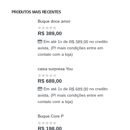
PRODUTOS MAIS RECENTES
Buque doce amor
R$
389,00
0
out of 5
Em até 1x de
no credito
R$
389,00
avista, (P/ mais condições entre em
contato com a loja)
caixa surpresa You
R$
689,00
0
out of 5
Em até 1x de
no credito
R$
689,00
avista, (P/ mais condições entre em
contato com a loja)
Buque Core P
R$
198,00
0
out of 5