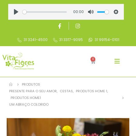
00:00
Play
Mute
Settings
31 3241-4500
31 3317-9095
31 99154-0101
0
PRODUTOS
PRESENTE PARA O SEU AMOR
,
CESTAS
,
PRODUTOS HOME 1
,
PRODUTOS HOME1
UM ABRAÇO COLORIDO