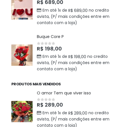
R$
689,00
0
out of 5
Em até 1x de
no credito
R$
689,00
avista, (P/ mais condições entre em
contato com a loja)
Buque Core P
R$
198,00
0
out of 5
Em até 1x de
no credito
R$
198,00
avista, (P/ mais condições entre em
contato com a loja)
PRODUTOS MAIS VENDIDOS
O amor Tem que viver isso
R$
289,00
0
out of 5
Em até 1x de
no credito
R$
289,00
avista, (P/ mais condições entre em
contato com a loja)