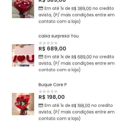
Em até 1x de
no credito
R$
389,00
avista, (P/ mais condições entre em
contato com a loja)
caixa surpresa You
R$
689,00
0
out of 5
Em até 1x de
no credito
R$
689,00
avista, (P/ mais condições entre em
contato com a loja)
Buque Core P
R$
198,00
0
out of 5
Em até 1x de
no credito
R$
198,00
avista, (P/ mais condições entre em
contato com a loja)