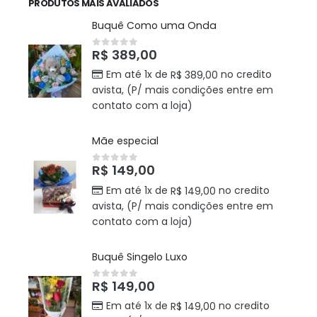
PRODUTOS MAIS AVALIADOS
Buquê Como uma Onda
R$
389,00
0
out of 5
Em até 1x de
no credito
R$
389,00
avista, (P/ mais condições entre em
contato com a loja)
Mãe especial
R$
149,00
0
out of 5
Em até 1x de
no credito
R$
149,00
avista, (P/ mais condições entre em
contato com a loja)
Buquê Singelo Luxo
R$
149,00
0
out of 5
Em até 1x de
no credito
R$
149,00