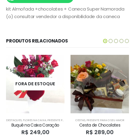
kit Almofada +chocolates + Caneca Super Namorada
(o) consultar vendedor a disponibilidade da caneca
PRODUTOS RELACIONADOS
FORA DE ESTOQUE
DESTAQUES
,
PRESENTE PARA O SEU AMOR
,
FLORES NA CAIXA
,
,
PRESENTE PARA O SEU AMOR
PRODUTOS HOME 1
CESTAS
,
PRESENTE PARA O SEU AMOR
Buquê na Caixa Coração
Cesta de Chocolates
R$
249,00
R$
289,00