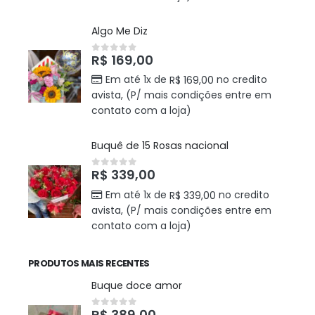
Algo Me Diz
R$
169,00
0
out of 5
Em até 1x de
no credito
R$
169,00
avista, (P/ mais condições entre em
contato com a loja)
Buquê de 15 Rosas nacional
R$
339,00
0
out of 5
Em até 1x de
no credito
R$
339,00
avista, (P/ mais condições entre em
contato com a loja)
PRODUTOS MAIS RECENTES
Buque doce amor
R$
389,00
0
out of 5