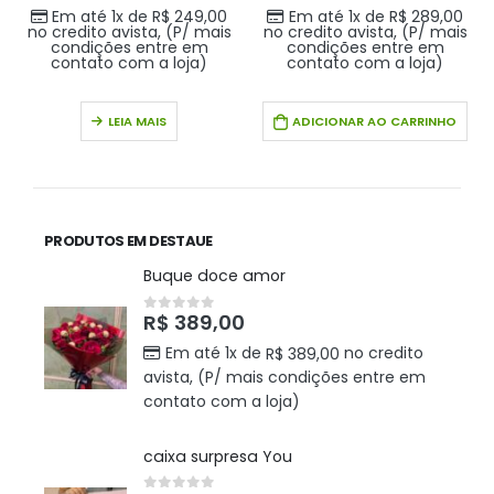
Em até 1x de
R$
249,00
Em até 1x de
R$
289,00
no credito avista, (P/ mais
no credito avista, (P/ mais
condições entre em
condições entre em
contato com a loja)
contato com a loja)
LEIA MAIS
ADICIONAR AO CARRINHO
PRODUTOS EM DESTAUE
Buque doce amor
R$
389,00
0
out of 5
Em até 1x de
no credito
R$
389,00
avista, (P/ mais condições entre em
contato com a loja)
caixa surpresa You