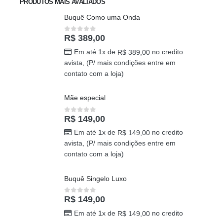
PRODUTOS MAIS AVALIADOS
Buquê Como uma Onda
R$
389,00
0
out of 5
Em até 1x de
no credito
R$
389,00
avista, (P/ mais condições entre em
contato com a loja)
Mãe especial
R$
149,00
0
out of 5
Em até 1x de
no credito
R$
149,00
avista, (P/ mais condições entre em
contato com a loja)
Buquê Singelo Luxo
R$
149,00
0
out of 5
Em até 1x de
no credito
R$
149,00