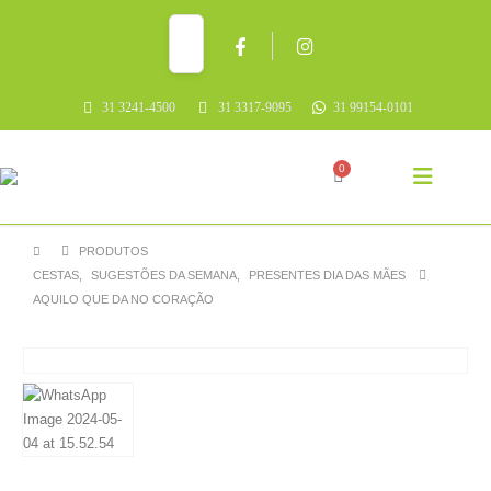
31 3241-4500
31 3317-9095
31 99154-0101
0
PRODUTOS
CESTAS
,
SUGESTÕES DA SEMANA
,
PRESENTES DIA DAS MÃES
AQUILO QUE DA NO CORAÇÃO