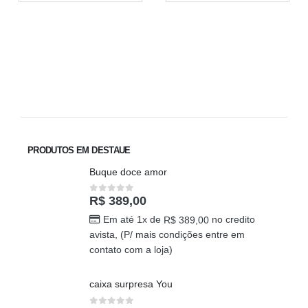
PRODUTOS EM DESTAUE
Buque doce amor
R$
389,00
0
out of 5
Em até 1x de
no credito
R$
389,00
avista, (P/ mais condições entre em
contato com a loja)
caixa surpresa You