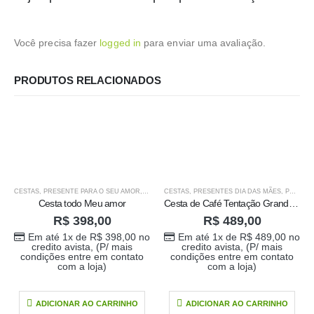
Você precisa fazer
logged in
para enviar uma avaliação.
PRODUTOS RELACIONADOS
CESTAS
,
PRESENTE PARA O SEU AMOR
,
PRESENTES
CESTAS
,
PRESENTES DIA DAS MÃES
,
PRODUTOS HOME 1
Cesta todo Meu amor
Cesta de Café Tentação Grande (so por encomenda)
R$
398,00
R$
489,00
Em até 1x de
R$
398,00
no
Em até 1x de
R$
489,00
no
credito avista, (P/ mais
credito avista, (P/ mais
condições entre em contato
condições entre em contato
com a loja)
com a loja)
ADICIONAR AO CARRINHO
ADICIONAR AO CARRINHO