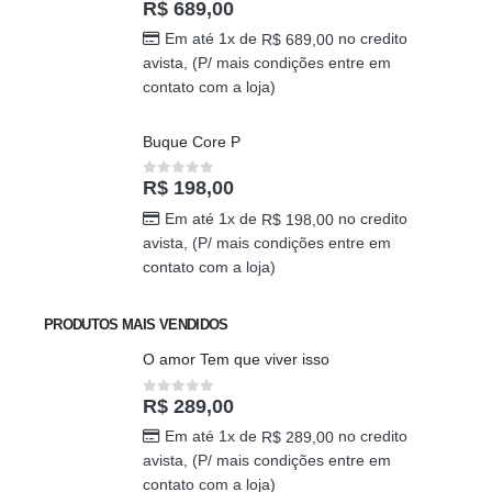
R$
689,00
0
out of 5
Em até 1x de
no credito
R$
689,00
avista, (P/ mais condições entre em
contato com a loja)
Buque Core P
R$
198,00
0
out of 5
Em até 1x de
no credito
R$
198,00
avista, (P/ mais condições entre em
contato com a loja)
PRODUTOS MAIS VENDIDOS
O amor Tem que viver isso
R$
289,00
0
out of 5
Em até 1x de
no credito
R$
289,00
avista, (P/ mais condições entre em
contato com a loja)