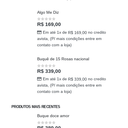
Algo Me Diz
R$
169,00
0
out of 5
Em até 1x de
no credito
R$
169,00
avista, (P/ mais condições entre em
contato com a loja)
Buquê de 15 Rosas nacional
R$
339,00
0
out of 5
Em até 1x de
no credito
R$
339,00
avista, (P/ mais condições entre em
contato com a loja)
PRODUTOS MAIS RECENTES
Buque doce amor
R$
389,00
0
out of 5