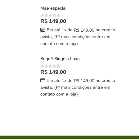
Mãe especial
R$
149,00
0
out of 5
Em até 1x de
no credito
R$
149,00
avista, (P/ mais condições entre em
contato com a loja)
Buquê Singelo Luxo
R$
149,00
0
out of 5
Em até 1x de
no credito
R$
149,00
avista, (P/ mais condições entre em
contato com a loja)