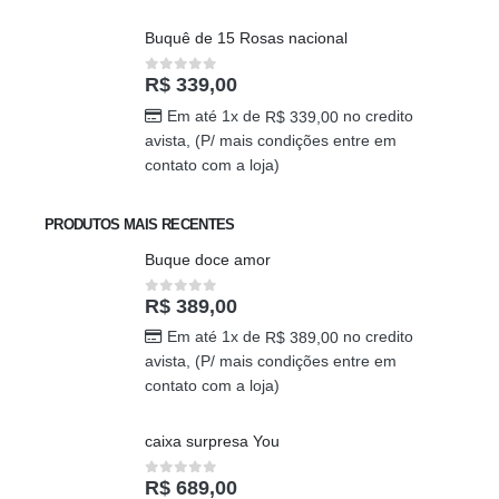
Buquê de 15 Rosas nacional
R$
339,00
0
out of 5
Em até 1x de
no credito
R$
339,00
avista, (P/ mais condições entre em
contato com a loja)
PRODUTOS MAIS RECENTES
Buque doce amor
R$
389,00
0
out of 5
Em até 1x de
no credito
R$
389,00
avista, (P/ mais condições entre em
contato com a loja)
caixa surpresa You
R$
689,00
0
out of 5