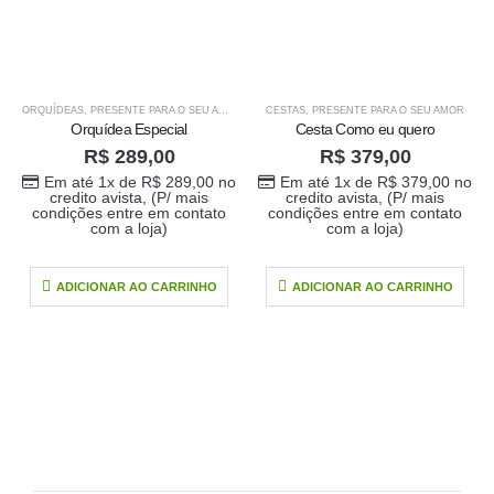
ORQUÍDEAS
,
PRESENTE PARA O SEU AMOR
,
VASOS
CESTAS
,
PRESENTE PARA O SEU AMOR
Orquídea Especial
Cesta Como eu quero
R$
289,00
R$
379,00
Em até 1x de
R$
289,00
no
Em até 1x de
R$
379,00
no
credito avista, (P/ mais
credito avista, (P/ mais
condições entre em contato
condições entre em contato
com a loja)
com a loja)
ADICIONAR AO CARRINHO
ADICIONAR AO CARRINHO