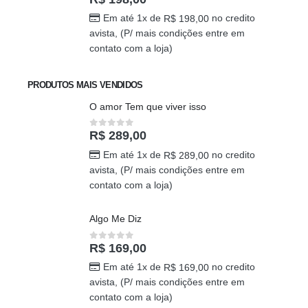
Em até 1x de
no credito
R$
198,00
avista, (P/ mais condições entre em
contato com a loja)
PRODUTOS MAIS VENDIDOS
O amor Tem que viver isso
R$
289,00
0
out of 5
Em até 1x de
no credito
R$
289,00
avista, (P/ mais condições entre em
contato com a loja)
Algo Me Diz
R$
169,00
0
out of 5
Em até 1x de
no credito
R$
169,00
avista, (P/ mais condições entre em
contato com a loja)