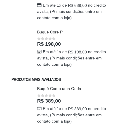
Em até 1x de
no credito
R$
689,00
avista, (P/ mais condições entre em
contato com a loja)
Buque Core P
R$
198,00
0
out of 5
Em até 1x de
no credito
R$
198,00
avista, (P/ mais condições entre em
contato com a loja)
PRODUTOS MAIS AVALIADOS
Buquê Como uma Onda
R$
389,00
0
out of 5
Em até 1x de
no credito
R$
389,00
avista, (P/ mais condições entre em
contato com a loja)