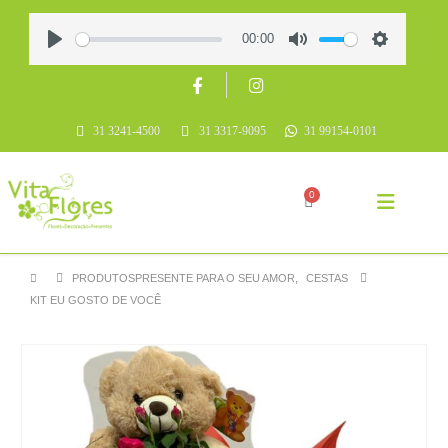
00:00
Play
Mute
Settings
31 3241-4500
31 3317-9095
31 99154-0101
0
PRODUTOS
PRESENTE PARA O SEU AMOR
,
CESTAS
KIT EU GOSTO DE VOCÊ