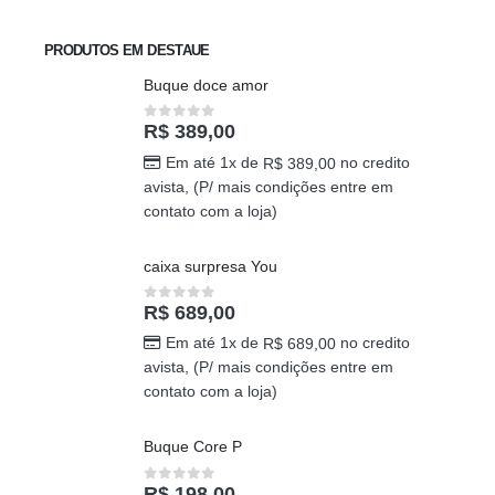
PRODUTOS EM DESTAUE
Buque doce amor
R$
389,00
0
out of 5
Em até 1x de
no credito
R$
389,00
avista, (P/ mais condições entre em
contato com a loja)
caixa surpresa You
R$
689,00
0
out of 5
Em até 1x de
no credito
R$
689,00
avista, (P/ mais condições entre em
contato com a loja)
Buque Core P
R$
198,00
0
out of 5