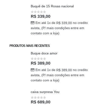
Buquê de 15 Rosas nacional
R$
339,00
0
out of 5
Em até 1x de
no credito
R$
339,00
avista, (P/ mais condições entre em
contato com a loja)
PRODUTOS MAIS RECENTES
Buque doce amor
R$
389,00
0
out of 5
Em até 1x de
no credito
R$
389,00
avista, (P/ mais condições entre em
contato com a loja)
caixa surpresa You
R$
689,00
0
out of 5