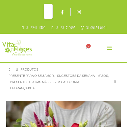
31 3241-4500
31 3317-9095
31 99154-0101
0
PRODUTOS
PRESENTE PARA O SEU AMOR
,
SUGESTÕES DA SEMANA
,
VASOS
,
PRESENTES DIA DAS MÃES
,
SEM CATEGORIA
LEMBRANÇA BOA