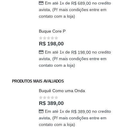
Em até 1x de
no credito
R$
689,00
avista, (P/ mais condições entre em
contato com a loja)
Buque Core P
R$
198,00
0
out of 5
Em até 1x de
no credito
R$
198,00
avista, (P/ mais condições entre em
contato com a loja)
PRODUTOS MAIS AVALIADOS
Buquê Como uma Onda
R$
389,00
0
out of 5
Em até 1x de
no credito
R$
389,00
avista, (P/ mais condições entre em
contato com a loja)