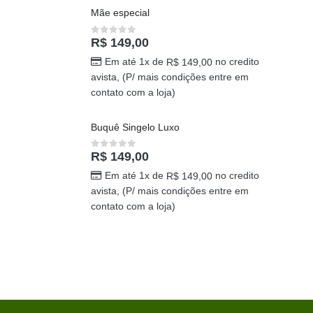
Mãe especial
R$
149,00
0
out of 5
Em até 1x de
no credito
R$
149,00
avista, (P/ mais condições entre em
contato com a loja)
Buquê Singelo Luxo
R$
149,00
0
out of 5
Em até 1x de
no credito
R$
149,00
avista, (P/ mais condições entre em
contato com a loja)