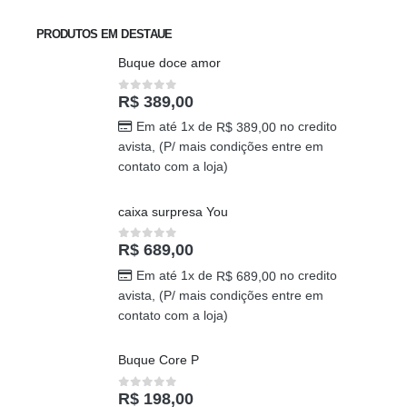
PRODUTOS EM DESTAUE
Buque doce amor
R$
389,00
0
out of 5
Em até 1x de
no credito
R$
389,00
avista, (P/ mais condições entre em
contato com a loja)
caixa surpresa You
R$
689,00
0
out of 5
Em até 1x de
no credito
R$
689,00
avista, (P/ mais condições entre em
contato com a loja)
Buque Core P
R$
198,00
0
out of 5