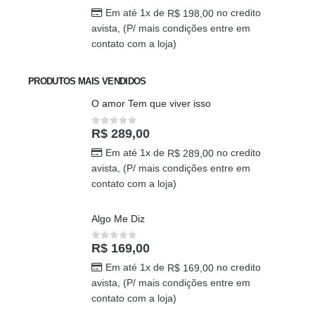
Em até 1x de
no credito
R$
198,00
avista, (P/ mais condições entre em
contato com a loja)
PRODUTOS MAIS VENDIDOS
O amor Tem que viver isso
R$
289,00
0
out of 5
Em até 1x de
no credito
R$
289,00
avista, (P/ mais condições entre em
contato com a loja)
Algo Me Diz
R$
169,00
0
out of 5
Em até 1x de
no credito
R$
169,00
avista, (P/ mais condições entre em
contato com a loja)