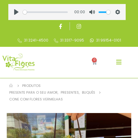
00:00
Play
Mute
Settings
31 3241-4500
31 3317-9095
31 99154-0101
0
PRODUTOS
PRESENTE PARA O SEU AMOR
,
PRESENTES
,
BUQUÊS
CONE COM FLORES VERMELHAS