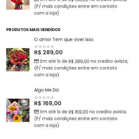
(P/ mais condições entre em contato
com a loja)
PRODUTOS MAIS VENDIDOS
O amor Tem que viver isso
R$
289,00
0
out of 5
Em até 1x de
no credito avista,
R$
289,00
(P/ mais condições entre em contato
com a loja)
Algo Me Diz
R$
169,00
0
out of 5
Em até 1x de
no credito avista,
R$
169,00
(P/ mais condições entre em contato
com a loja)