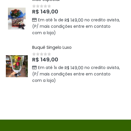
R$
149,00
0
out of 5
Em até 1x de
no credito avista,
R$
149,00
(P/ mais condições entre em contato
com a loja)
Buquê Singelo Luxo
R$
149,00
0
out of 5
Em até 1x de
no credito avista,
R$
149,00
(P/ mais condições entre em contato
com a loja)