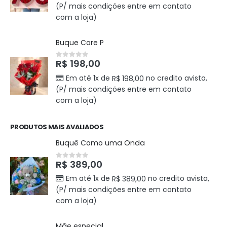
(P/ mais condições entre em contato
com a loja)
Buque Core P
R$
198,00
0
out of 5
Em até 1x de
no credito avista,
R$
198,00
(P/ mais condições entre em contato
com a loja)
PRODUTOS MAIS AVALIADOS
Buquê Como uma Onda
R$
389,00
0
out of 5
Em até 1x de
no credito avista,
R$
389,00
(P/ mais condições entre em contato
com a loja)
Mãe especial