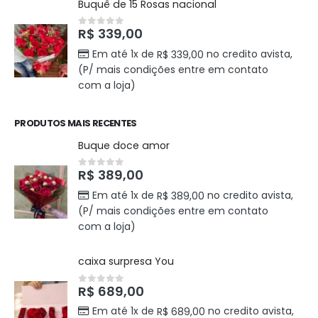
Buquê de 15 Rosas nacional
R$
339,00
0
out of 5
Em até 1x de
no credito avista,
R$
339,00
(P/ mais condições entre em contato
com a loja)
PRODUTOS MAIS RECENTES
Buque doce amor
R$
389,00
0
out of 5
Em até 1x de
no credito avista,
R$
389,00
(P/ mais condições entre em contato
com a loja)
caixa surpresa You
R$
689,00
0
out of 5
Em até 1x de
no credito avista,
R$
689,00