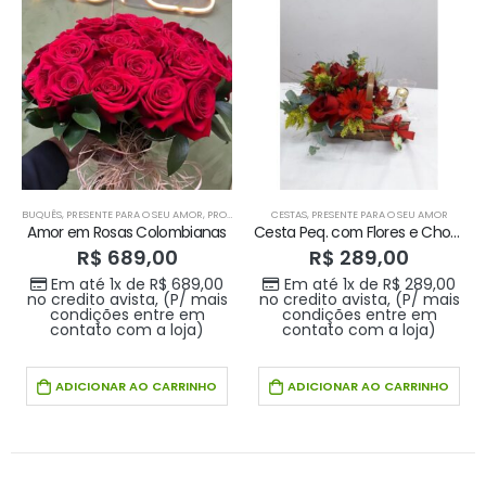
BUQUÊS
,
PRESENTE PARA O SEU AMOR
,
PRODUTOS HOME 1
CESTAS
,
PRESENTE PARA O SEU AMOR
Amor em Rosas Colombianas
Cesta Peq. com Flores e Chocolates
R$
689,00
R$
289,00
Em até 1x de
R$
689,00
Em até 1x de
R$
289,00
no credito avista, (P/ mais
no credito avista, (P/ mais
condições entre em
condições entre em
contato com a loja)
contato com a loja)
ADICIONAR AO CARRINHO
ADICIONAR AO CARRINHO