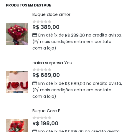
PRODUTOS EM DESTAUE
Buque doce amor
R$
389,00
0
out of 5
Em até 1x de
no credito avista,
R$
389,00
(P/ mais condições entre em contato
com a loja)
caixa surpresa You
R$
689,00
0
out of 5
Em até 1x de
no credito avista,
R$
689,00
(P/ mais condições entre em contato
com a loja)
Buque Core P
R$
198,00
0
out of 5
Em até 1x de
no credito avista,
R$
198,00