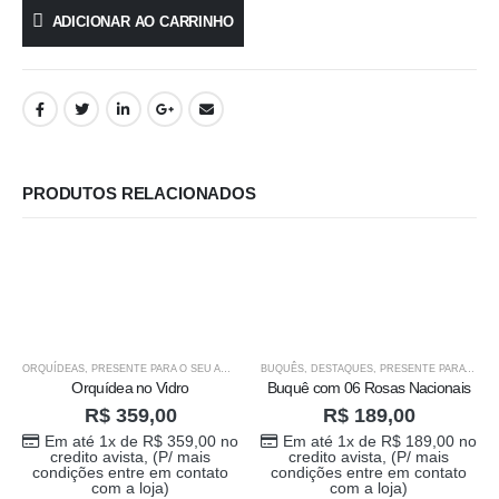
ADICIONAR AO CARRINHO
PRODUTOS RELACIONADOS
ORQUÍDEAS
,
PRESENTE PARA O SEU AMOR
BUQUÊS
,
DESTAQUES
,
PRESENTE PARA O SEU AMOR
Orquídea no Vidro
Buquê com 06 Rosas Nacionais
R$
359,00
R$
189,00
Em até 1x de
R$
359,00
no
Em até 1x de
R$
189,00
no
credito avista, (P/ mais
credito avista, (P/ mais
condições entre em contato
condições entre em contato
com a loja)
com a loja)