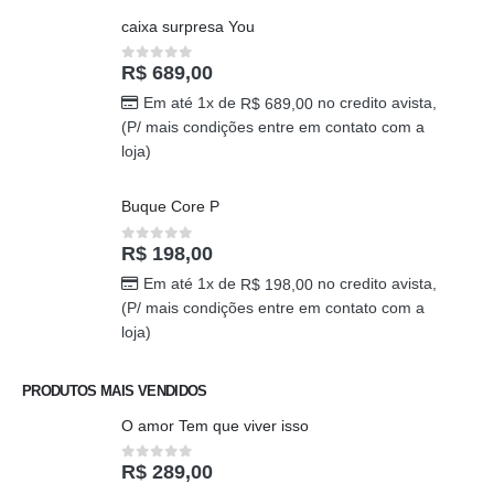
caixa surpresa You
R$
689,00
0
out of 5
Em até 1x de
no credito avista,
R$
689,00
(P/ mais condições entre em contato com a
loja)
Buque Core P
R$
198,00
0
out of 5
Em até 1x de
no credito avista,
R$
198,00
(P/ mais condições entre em contato com a
loja)
PRODUTOS MAIS VENDIDOS
O amor Tem que viver isso
R$
289,00
0
out of 5