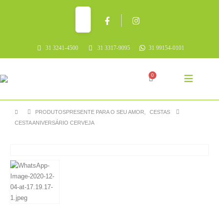
31 3241-4500
31 3317-9095
31 99154-0101
0
PRODUTOS
PRESENTE PARA O SEU AMOR
,
CESTAS
CESTA ANIVERSÁRIO CERVEJA