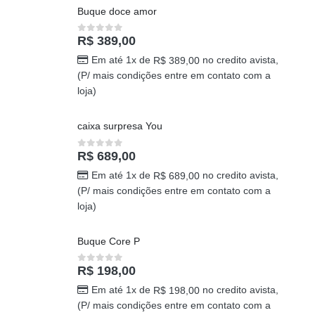
Buque doce amor
R$
389,00
0
out of 5
Em até 1x de
no credito avista,
R$
389,00
(P/ mais condições entre em contato com a
loja)
caixa surpresa You
R$
689,00
0
out of 5
Em até 1x de
no credito avista,
R$
689,00
(P/ mais condições entre em contato com a
loja)
Buque Core P
R$
198,00
0
out of 5
Em até 1x de
no credito avista,
R$
198,00
(P/ mais condições entre em contato com a