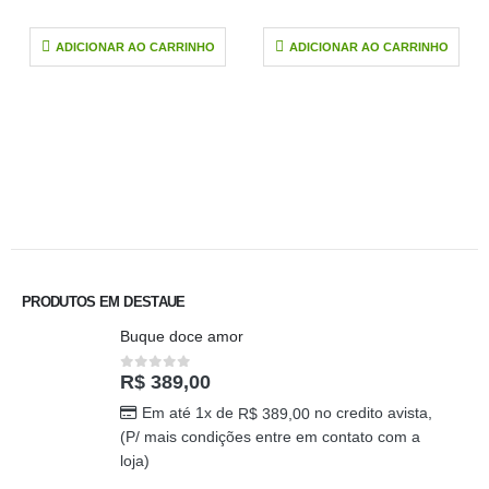
ADICIONAR AO CARRINHO
ADICIONAR AO CARRINHO
PRODUTOS EM DESTAUE
Buque doce amor
R$
389,00
0
out of 5
Em até 1x de
no credito avista,
R$
389,00
(P/ mais condições entre em contato com a
loja)