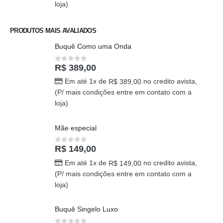
loja)
PRODUTOS MAIS AVALIADOS
Buquê Como uma Onda
R$
389,00
0
out of 5
Em até 1x de
no credito avista,
R$
389,00
(P/ mais condições entre em contato com a
loja)
Mãe especial
R$
149,00
0
out of 5
Em até 1x de
no credito avista,
R$
149,00
(P/ mais condições entre em contato com a
loja)
Buquê Singelo Luxo