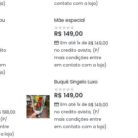
ja)
contato com a loja)
You
Mãe especial
R$
149,00
0
out of 5
Em até 1x de
R$
149,00
ito
no credito avista, (P/
mais condições entre
 em
em contato com a loja)
ja)
Buquê Singelo Luxo
R$
149,00
0
out of 5
Em até 1x de
R$
149,00
no credito avista, (P/
$
198,00
 (P/
mais condições entre
ntre
em contato com a loja)
 loja)