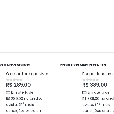
S MAIS VENDIDOS
PRODUTOS MAIS RECENTES
O amor Tem que viver isso
Buque doce am
R$
289,00
R$
389,00
0
out of 5
0
out of 5
Em até 1x de
Em até 1x de
no credito
no cred
R$
289,00
R$
389,00
avista, (P/ mais
avista, (P/ mais
condições entre em
condições entre