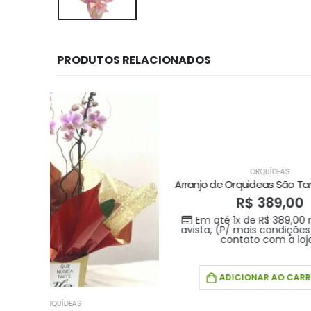
PRODUTOS RELACIONADOS
ORQUÍDEAS
Arranjo de Orquideas São Tantas Coisas
R$
389,00
Em até 1x de
R$
389,00
no credito
Em a
avista, (P/ mais condições entre em
avista,
contato com a loja)
ADICIONAR AO CARRINHO