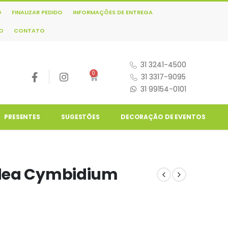
O
FINALIZAR PEDIDO
INFORMAÇÕES DE ENTREGA
NO
CONTATO
31 3241-4500
0
31 3317-9095
31 99154-0101
PRESENTES
SUGESTÕES
DECORAÇÃO DE EVENTOS
idea Cymbidium