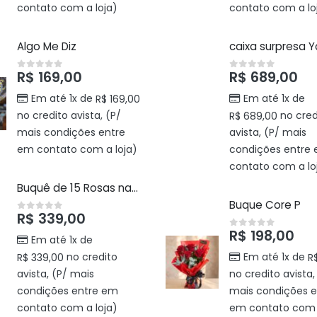
contato com a loja)
contato com a lo
Algo Me Diz
caixa surpresa 
R$
169,00
R$
689,00
0
out of 5
0
out of 5
Em até 1x de
Em até 1x de
R$
169,00
no credito avista, (P/
no cred
R$
689,00
mais condições entre
avista, (P/ mais
em contato com a loja)
condições entre
contato com a lo
Buquê de 15 Rosas nacional
Buque Core P
R$
339,00
0
out of 5
R$
198,00
0
out of 5
Em até 1x de
no credito
Em até 1x de
R$
339,00
R
avista, (P/ mais
no credito avista,
condições entre em
mais condições e
contato com a loja)
em contato com a