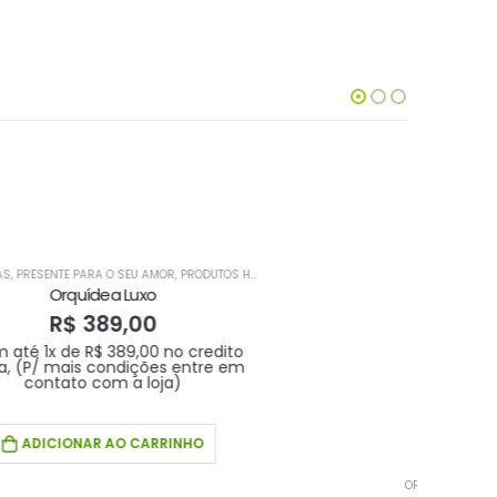
PRODUTOS HOME 1
ORQUÍDEAS
Sonho Lindo
R$
289,00
credito
Em até 1x de
R$
289,00
no credito
entre em
avista, (P/ mais condições entre em
contato com a loja)
NHO
ADICIONAR AO CARRINHO
ORQ