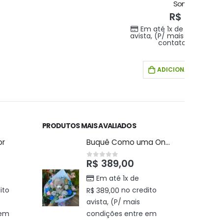
Orq
Em 
avista
PRODUTOS MAIS AVALIADOS
or
Buquê Como uma Onda
R$
389,00
0
out of 5
Em até 1x de
ito
no credito
R$
389,00
avista, (P/ mais
 em
condições entre em