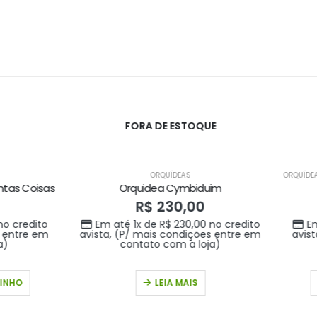
FORA DE ESTOQUE
ORQUÍDEAS
ORQUÍDEAS
,
PRESENTE PARA O SEU AMOR
,
Orquidea Cymbiduim
Orquídea Luxo
R$
230,00
R$
389,00
té 1x de
R$
230,00
no credito
Em até 1x de
R$
389,00
no 
 (P/ mais condições entre em
avista, (P/ mais condições 
contato com a loja)
contato com a loja)
LEIA MAIS
ADICIONAR AO CARRI