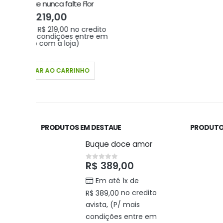
Flor
credito
ntre em
HO
PRODUTOS EM DESTAUE
PRODUTO
Buque doce amor
R$
389,00
0
out of 5
Em até 1x de
no credito
R$
389,00
avista, (P/ mais
condições entre em