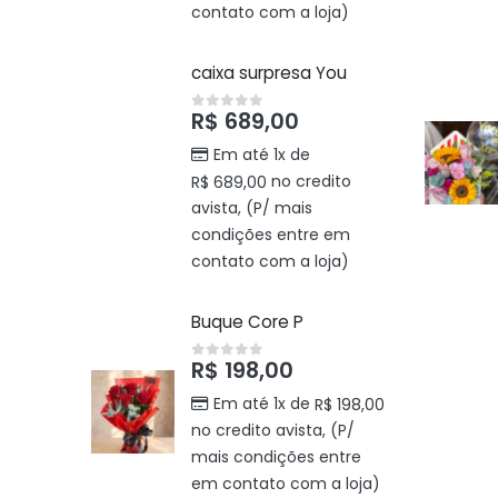
contato com a loja)
caixa surpresa You
R$
689,00
0
out of 5
Em até 1x de
no credito
R$
689,00
avista, (P/ mais
condições entre em
contato com a loja)
Buque Core P
R$
198,00
0
out of 5
Em até 1x de
R$
198,00
no credito avista, (P/
mais condições entre
em contato com a loja)