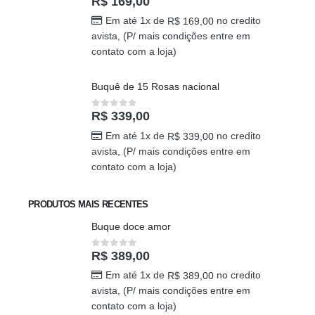
Algo Me Diz
R$
169,00
0
out of 5
Em até 1x de
no credito
R$
169,00
avista, (P/ mais condições entre em
contato com a loja)
Buquê de 15 Rosas nacional
R$
339,00
0
out of 5
Em até 1x de
no credito
R$
339,00
avista, (P/ mais condições entre em
contato com a loja)
PRODUTOS MAIS RECENTES
Buque doce amor
R$
389,00
0
out of 5
Em até 1x de
no credito
R$
389,00