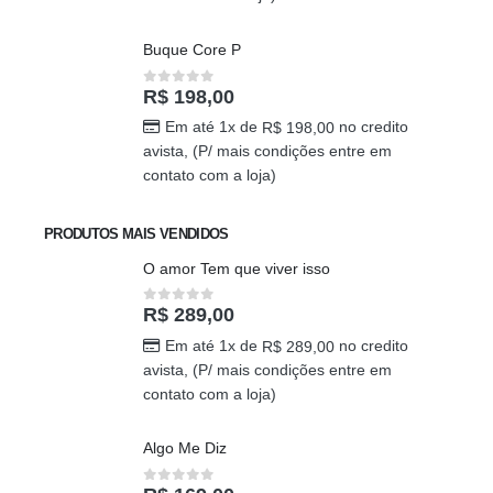
Em até 1x de
no credito
R$
689,00
avista, (P/ mais condições entre em
contato com a loja)
Buque Core P
R$
198,00
0
out of 5
Em até 1x de
no credito
R$
198,00
avista, (P/ mais condições entre em
contato com a loja)
PRODUTOS MAIS VENDIDOS
O amor Tem que viver isso
R$
289,00
0
out of 5
Em até 1x de
no credito
R$
289,00
avista, (P/ mais condições entre em
contato com a loja)