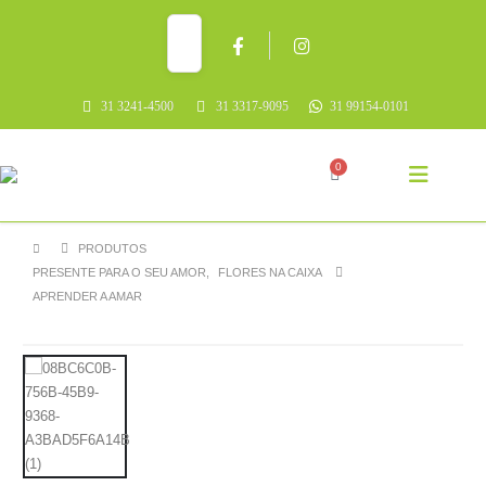
31 3241-4500
31 3317-9095
31 99154-0101
0
PRODUTOS
PRESENTE PARA O SEU AMOR
,
FLORES NA CAIXA
APRENDER A AMAR