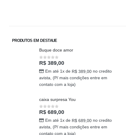
PRODUTOS EM DESTAUE
Buque doce amor
R$
389,00
0
out of 5
Em até 1x de
no credito
R$
389,00
avista, (P/ mais condições entre em
contato com a loja)
caixa surpresa You
R$
689,00
0
out of 5