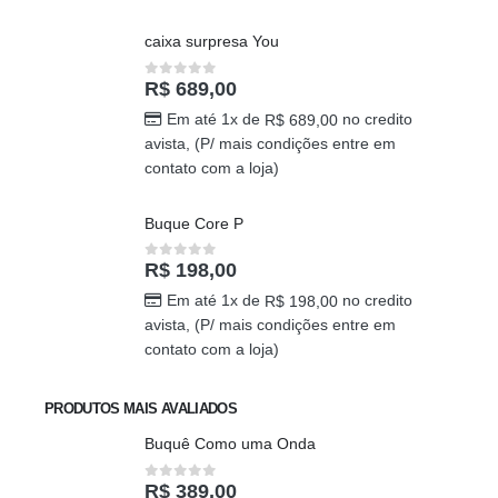
avista, (P/ mais condições entre em
contato com a loja)
caixa surpresa You
R$
689,00
0
out of 5
Em até 1x de
no credito
R$
689,00
avista, (P/ mais condições entre em
contato com a loja)
Buque Core P
R$
198,00
0
out of 5
Em até 1x de
no credito
R$
198,00
avista, (P/ mais condições entre em
contato com a loja)
PRODUTOS MAIS AVALIADOS