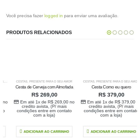
Você precisa fazer
logged in
para enviar uma avaliação.
PRODUTOS RELACIONADOS
RQUÍDEAS
CESTAS
,
PRESENTE PARA O SEU AMOR
,
PRESENTE PARA O SEU AMOR
,
PRODUTOS HOME 1
CESTAS
,
PRESENTE PARA O SEU AMOR
Cesta de Cerveja com Almofada
Cesta Como eu quero
R$
269,00
R$
379,00
Em até 1x de
R$
269,00
no
Em até 1x de
R$
379,00
no
credito avista, (P/ mais
credito avista, (P/ mais
condições entre em contato
condições entre em contato
com a loja)
com a loja)
ADICIONAR AO CARRINHO
ADICIONAR AO CARRINHO