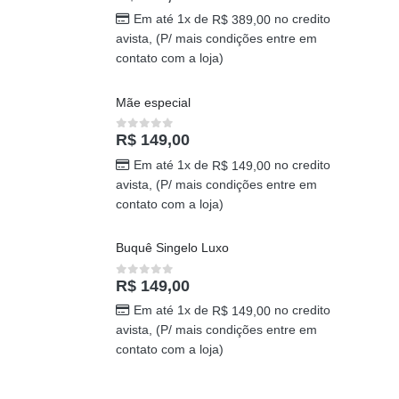
Buquê Como uma Onda
R$
389,00
0
out of 5
Em até 1x de
no credito
R$
389,00
avista, (P/ mais condições entre em
contato com a loja)
Mãe especial
R$
149,00
0
out of 5
Em até 1x de
no credito
R$
149,00
avista, (P/ mais condições entre em
contato com a loja)
Buquê Singelo Luxo
R$
149,00
0
out of 5
Em até 1x de
no credito
R$
149,00
avista, (P/ mais condições entre em
contato com a loja)