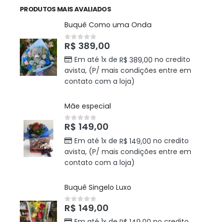
PRODUTOS MAIS AVALIADOS
Buquê Como uma Onda
R$
389,00
0
out of 5
Em até 1x de
no credito
R$
389,00
avista, (P/ mais condições entre em
contato com a loja)
Mãe especial
R$
149,00
0
out of 5
Em até 1x de
no credito
R$
149,00
avista, (P/ mais condições entre em
contato com a loja)
Buquê Singelo Luxo
R$
149,00
0
out of 5
Em até 1x de
no credito