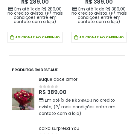
R$
289,00
R$
389,00
Em até 1x de
R$
289,00
Em até 1x de
R$
389,00
no credito avista, (P/ mais
no credito avista, (P/ mais
condições entre em
condições entre em
contato com a loja)
contato com a loja)
ADICIONAR AO CARRINHO
ADICIONAR AO CARRINHO
PRODUTOS EM DESTAUE
Buque doce amor
R$
389,00
0
out of 5
Em até 1x de
no credito
R$
389,00
avista, (P/ mais condições entre em
contato com a loja)
caixa surpresa You