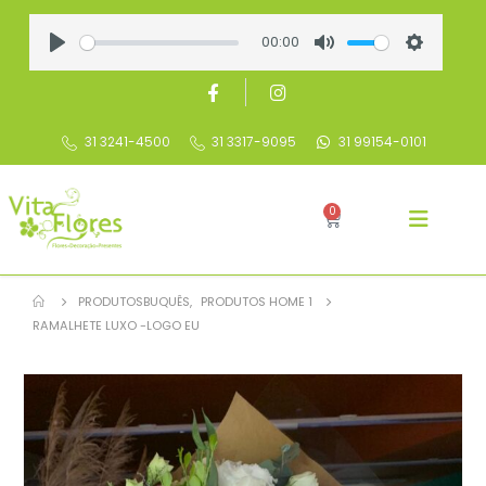
00:00
Play
Mute
Settings
31 3241-4500
31 3317-9095
31 99154-0101
0
PRODUTOS
BUQUÊS
,
PRODUTOS HOME 1
RAMALHETE LUXO -LOGO EU