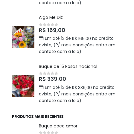
contato com a loja)
Algo Me Diz
R$
169,00
0
out of 5
Em até 1x de
no credito
R$
169,00
avista, (P/ mais condições entre em
contato com a loja)
Buquê de 15 Rosas nacional
R$
339,00
0
out of 5
Em até 1x de
no credito
R$
339,00
avista, (P/ mais condições entre em
contato com a loja)
PRODUTOS MAIS RECENTES
Buque doce amor