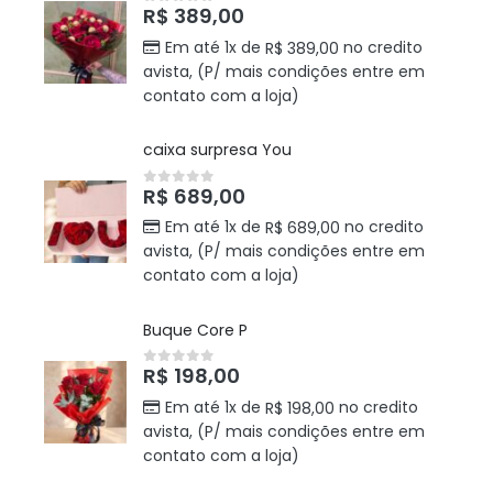
R$
389,00
0
out of 5
Em até 1x de
no credito
R$
389,00
avista, (P/ mais condições entre em
contato com a loja)
caixa surpresa You
R$
689,00
0
out of 5
Em até 1x de
no credito
R$
689,00
avista, (P/ mais condições entre em
contato com a loja)
Buque Core P
R$
198,00
0
out of 5
Em até 1x de
no credito
R$
198,00
avista, (P/ mais condições entre em
contato com a loja)