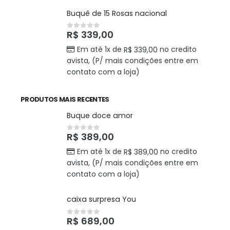
Buquê de 15 Rosas nacional
R$
339,00
0
out of 5
Em até 1x de
no credito
R$
339,00
avista, (P/ mais condições entre em
contato com a loja)
PRODUTOS MAIS RECENTES
Buque doce amor
R$
389,00
0
out of 5
Em até 1x de
no credito
R$
389,00
avista, (P/ mais condições entre em
contato com a loja)
caixa surpresa You
R$
689,00
0
out of 5