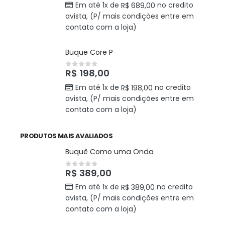
Em até 1x de
no credito
R$
689,00
avista, (P/ mais condições entre em
contato com a loja)
Buque Core P
R$
198,00
0
out of 5
Em até 1x de
no credito
R$
198,00
avista, (P/ mais condições entre em
contato com a loja)
PRODUTOS MAIS AVALIADOS
Buquê Como uma Onda
R$
389,00
0
out of 5
Em até 1x de
no credito
R$
389,00
avista, (P/ mais condições entre em
contato com a loja)