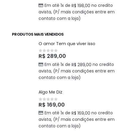
Em até 1x de
no credito
R$
198,00
avista, (P/ mais condições entre em
contato com a loja)
PRODUTOS MAIS VENDIDOS
O amor Tem que viver isso
R$
289,00
0
out of 5
Em até 1x de
no credito
R$
289,00
avista, (P/ mais condições entre em
contato com a loja)
Algo Me Diz
R$
169,00
0
out of 5
Em até 1x de
no credito
R$
169,00
avista, (P/ mais condições entre em
contato com a loja)