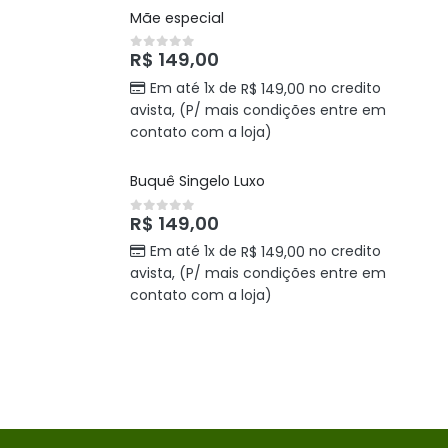
Mãe especial
R$
149,00
0
out of 5
Em até 1x de
no credito
R$
149,00
avista, (P/ mais condições entre em
contato com a loja)
Buquê Singelo Luxo
R$
149,00
0
out of 5
Em até 1x de
no credito
R$
149,00
avista, (P/ mais condições entre em
contato com a loja)