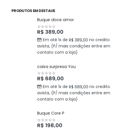
PRODUTOS EM DESTAUE
Buque doce amor
R$
389,00
0
out of 5
Em até 1x de
no credito
R$
389,00
avista, (P/ mais condições entre em
contato com a loja)
caixa surpresa You
R$
689,00
0
out of 5
Em até 1x de
no credito
R$
689,00
avista, (P/ mais condições entre em
contato com a loja)
Buque Core P
R$
198,00
0
out of 5