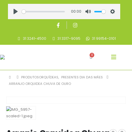
00:00
Play
Mute
Settings
31 3241-4500
31 3317-9095
31 99154-0101
0
PRODUTOS
ORQUÍDEAS
,
PRESENTES DIA DAS MÃES
ARRANJO ORQUIDEA CHUVA DE OURO