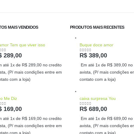
OS MAIS VENDIDOS
PRODUTOS MAIS RECENTES
amor Tem que viver isso
Buque doce amor
$
289,00
R$
389,00
ut of 5
0
out of 5
 até 1x de
R$
289,00
no credito
Em até 1x de
R$
389,00
no 
ista, (P/ mais condições entre em
avista, (P/ mais condições e
ntato com a loja)
contato com a loja)
go Me Diz
caixa surpresa You
$
169,00
R$
689,00
ut of 5
0
out of 5
 até 1x de
R$
169,00
no credito
Em até 1x de
R$
689,00
no 
ista, (P/ mais condições entre em
avista, (P/ mais condições e
ntato com a loja)
contato com a loja)