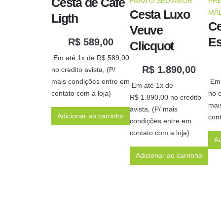
Cesta de Café
PARA O SEU AMOR
PRE
Cesta Luxo
MÃ
Ligth
Ce
Veuve
Es
R$
589,00
Clicquot
Em até 1x de
R$
589,00
R$
1.890,00
no credito avista, (P/
mais condições entre em
Em 
Em até 1x de
contato com a loja)
no c
R$
1.890,00
no credito
mai
avista, (P/ mais
Adicionar ao carrinho
cont
condições entre em
contato com a loja)
Ad
Adicionar ao carrinho