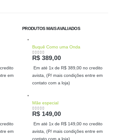
PRODUTOS MAIS AVALIADOS
Buquê Como uma Onda
R$
389,00
0
out of 5
credito
Em até 1x de
R$
389,00
no credito
ntre em
avista, (P/ mais condições entre em
contato com a loja)
Mãe especial
R$
149,00
0
out of 5
credito
Em até 1x de
R$
149,00
no credito
ntre em
avista, (P/ mais condições entre em
contato com a loja)