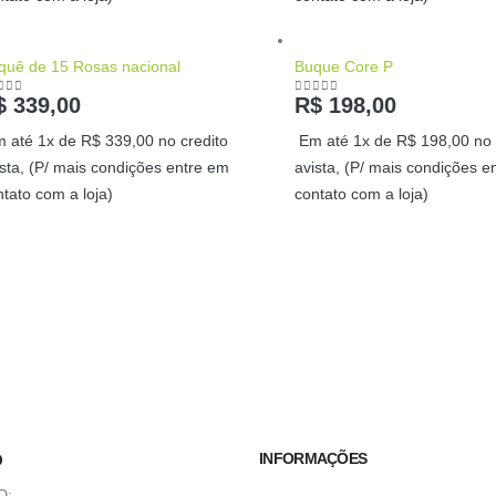
quê de 15 Rosas nacional
Buque Core P
$
339,00
R$
198,00
ut of 5
0
out of 5
 até 1x de
R$
339,00
no credito
Em até 1x de
R$
198,00
no 
ista, (P/ mais condições entre em
avista, (P/ mais condições e
ntato com a loja)
contato com a loja)
INFORMAÇÕES
O
O: