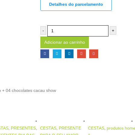
Detalhes do parcelamento
-
+
Adicionar ao carrinho
o + 04 chocolates cacau show
STAS
,
PRESENTES
,
CESTAS
,
PRESENTE
CESTAS
,
produtos hom