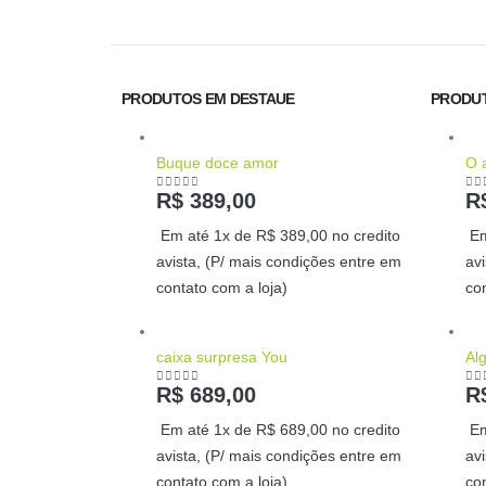
PRODUTOS EM DESTAUE
PRODUT
Buque doce amor
O 
R$
389,00
R
0
out of 5
0
o
Em até 1x de
R$
389,00
no credito
Em
avista, (P/ mais condições entre em
av
contato com a loja)
co
caixa surpresa You
Al
R$
689,00
R
0
out of 5
0
o
Em até 1x de
R$
689,00
no credito
Em
avista, (P/ mais condições entre em
av
contato com a loja)
co