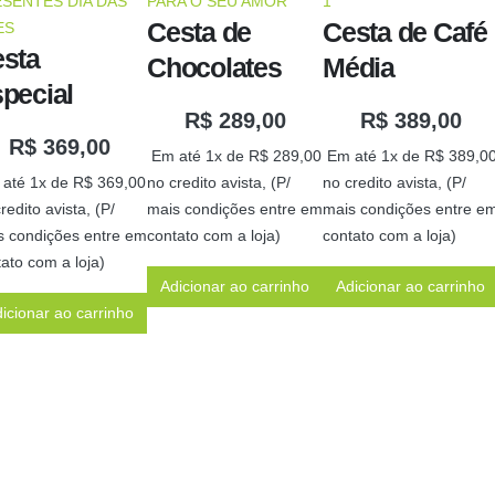
SENTES DIA DAS
PARA O SEU AMOR
1
Cesta de
Cesta de Café
ES
sta
Chocolates
Média
pecial
R$
289,00
R$
389,00
R$
369,00
Em até 1x de
R$
289,00
Em até 1x de
R$
389,0
até 1x de
R$
369,00
no credito avista, (P/
no credito avista, (P/
redito avista, (P/
mais condições entre em
mais condições entre e
s condições entre em
contato com a loja)
contato com a loja)
ato com a loja)
Adicionar ao carrinho
Adicionar ao carrinho
icionar ao carrinho