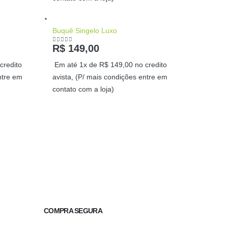
Buquê Singelo Luxo
R$
149,00
0
out of 5
credito
Em até 1x de
R$
149,00
no credito
ntre em
avista, (P/ mais condições entre em
contato com a loja)
COMPRA SEGURA