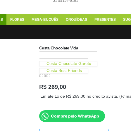
31 99154-0101
AS
FLORES
MEGA-BUQUÊS
ORQUÍDEAS
PRESENTES
SUG
Cesta Chocolate Vida
Cesta Chocolate Garoto
Cesta Best Friends
0
out of 5
R$
269,00
Em até 1x de
R$
269,00
no credito avista, (P/ m
Compre pelo WhatsApp