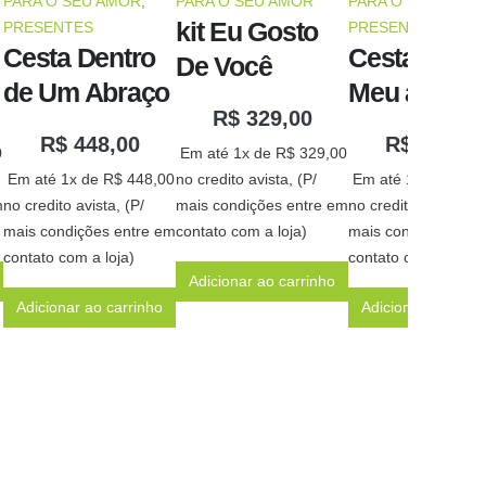
PARA O SEU AMOR
,
PARA O SEU AMOR
PARA O SEU AMOR
kit Eu Gosto
PRESENTES
PRESENTES
Cesta Dentro
Cesta todo
De Você
de Um Abraço
Meu amor
R$
329,00
R$
448,00
R$
398,00
0
Em até 1x de
R$
329,00
Em até 1x de
R$
448,00
no credito avista, (P/
Em até 1x de
R$
39
m
no credito avista, (P/
mais condições entre em
no credito avista, (P
mais condições entre em
contato com a loja)
mais condições ent
contato com a loja)
contato com a loja)
Adicionar ao carrinho
Adicionar ao carrinho
Adicionar ao carr