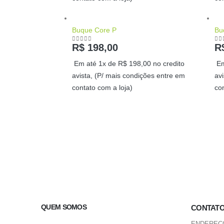
Buque Core P
Bu
R$
198,00
R
0
out of 5
0
o
Em até 1x de
R$
198,00
no credito
Em
avista, (P/ mais condições entre em
av
contato com a loja)
co
QUEM SOMOS
CONTAT
ENDEREÇ