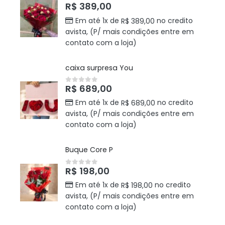
R$
389,00
0
out of 5
Em até 1x de
no credito
R$
389,00
avista, (P/ mais condições entre em
contato com a loja)
caixa surpresa You
R$
689,00
0
out of 5
Em até 1x de
no credito
R$
689,00
avista, (P/ mais condições entre em
contato com a loja)
Buque Core P
R$
198,00
0
out of 5
Em até 1x de
no credito
R$
198,00
avista, (P/ mais condições entre em
contato com a loja)