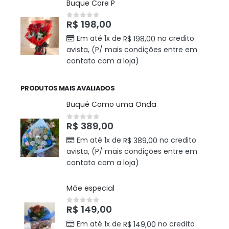
Buque Core P
R$
198,00
0
out of 5
Em até 1x de
no credito
R$
198,00
avista, (P/ mais condições entre em
contato com a loja)
PRODUTOS MAIS AVALIADOS
Buquê Como uma Onda
R$
389,00
0
out of 5
Em até 1x de
no credito
R$
389,00
avista, (P/ mais condições entre em
contato com a loja)
Mãe especial
R$
149,00
0
out of 5
Em até 1x de
no credito
R$
149,00