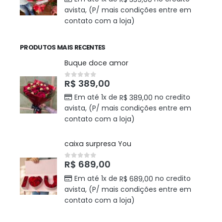
avista, (P/ mais condições entre em
contato com a loja)
PRODUTOS MAIS RECENTES
Buque doce amor
R$
389,00
0
out of 5
Em até 1x de
no credito
R$
389,00
avista, (P/ mais condições entre em
contato com a loja)
caixa surpresa You
R$
689,00
0
out of 5
Em até 1x de
no credito
R$
689,00
avista, (P/ mais condições entre em
contato com a loja)