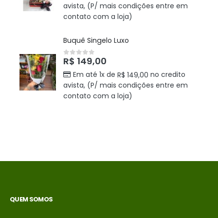
avista, (P/ mais condições entre em
contato com a loja)
Buquê Singelo Luxo
R$
149,00
0
out of 5
Em até 1x de
no credito
R$
149,00
avista, (P/ mais condições entre em
contato com a loja)
QUEM SOMOS