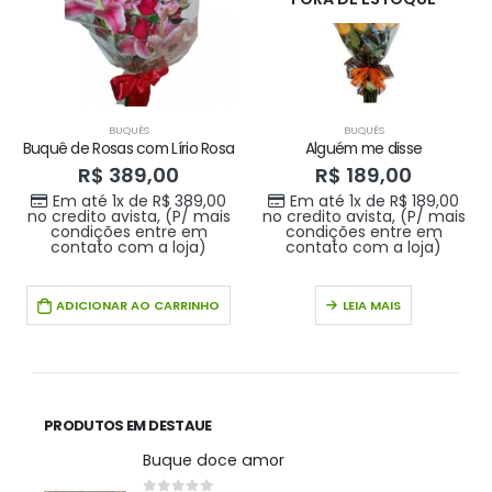
BUQUÊS
BUQUÊS
Buquê de Rosas com Lírio Rosa
Alguém me disse
R$
389,00
R$
189,00
Em até 1x de
R$
389,00
Em até 1x de
R$
189,00
no credito avista, (P/ mais
no credito avista, (P/ mais
condições entre em
condições entre em
contato com a loja)
contato com a loja)
ADICIONAR AO CARRINHO
LEIA MAIS
PRODUTOS EM DESTAUE
Buque doce amor