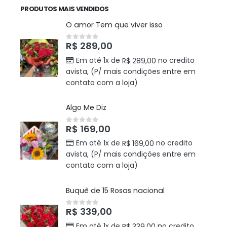
PRODUTOS MAIS VENDIDOS
O amor Tem que viver isso
R$
289,00
0
out of 5
Em até 1x de
no credito
R$
289,00
avista, (P/ mais condições entre em
contato com a loja)
Algo Me Diz
R$
169,00
0
out of 5
Em até 1x de
no credito
R$
169,00
avista, (P/ mais condições entre em
contato com a loja)
Buquê de 15 Rosas nacional
R$
339,00
0
out of 5
Em até 1x de
no credito
R$
339,00