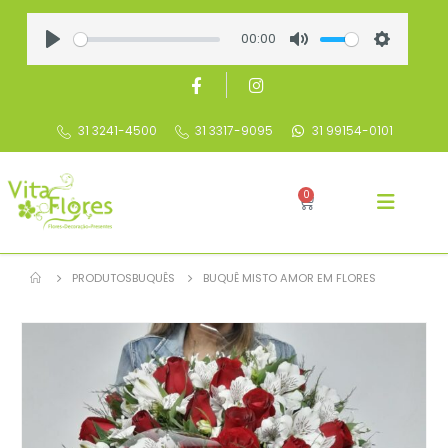
00:00
Play
Mute
Settings
31 3241-4500
31 3317-9095
31 99154-0101
0
PRODUTOS
BUQUÊS
BUQUÊ MISTO AMOR EM FLORES