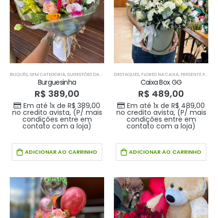
BUQUÊS
,
SEM CATEGORIA
,
SUGESTÕES DA SEMANA
DESTAQUES
,
FLORES NA CAIXA
,
PRESENTE PARA O SEU AMOR
Burguesinha
Caixa Box GG
R$
389,00
R$
489,00
Em até 1x de
R$
389,00
Em até 1x de
R$
489,00
no credito avista, (P/ mais
no credito avista, (P/ mais
condições entre em
condições entre em
contato com a loja)
contato com a loja)
ADICIONAR AO CARRINHO
ADICIONAR AO CARRINHO