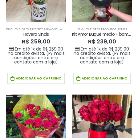
BUQUÊS
,
FLORES
,
PRESENTE PARA O SEU AMOR
,
PRODUTOS HOME 1
BUQUÊS
,
FLORES
,
PRODUTOS HOME 1
Haverá Sinais
Kit Amor Buquê medio + bombom
R$
259,00
R$
239,00
Em até 1x de
R$
259,00
Em até 1x de
R$
239,00
no credito avista, (P/ mais
no credito avista, (P/ mais
condições entre em
condições entre em
contato com a loja)
contato com a loja)
ADICIONAR AO CARRINHO
ADICIONAR AO CARRINHO