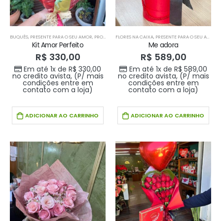
BUQUÊS
,
PRESENTE PARA O SEU AMOR
,
PRODUTOS HOME 1
FLORES NA CAIXA
,
PRODUTOS HOME1
,
PRESENTE PARA O SEU AMOR
Kit Amor Perfeito
Me adora
R$
330,00
R$
589,00
Em até 1x de
R$
330,00
Em até 1x de
R$
589,00
no credito avista, (P/ mais
no credito avista, (P/ mais
condições entre em
condições entre em
contato com a loja)
contato com a loja)
ADICIONAR AO CARRINHO
ADICIONAR AO CARRINHO