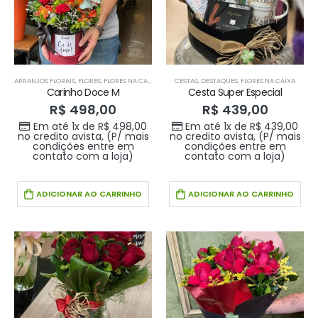
ARRANJOS FLORAIS
,
FLORES
,
FLORES NA CAIXA
CESTAS
,
DESTAQUES
,
FLORES NA CAIXA
Carinho Doce M
Cesta Super Especial
R$
498,00
R$
439,00
Em até 1x de
R$
498,00
Em até 1x de
R$
439,00
no credito avista, (P/ mais
no credito avista, (P/ mais
condições entre em
condições entre em
contato com a loja)
contato com a loja)
ADICIONAR AO CARRINHO
ADICIONAR AO CARRINHO