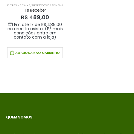
FLORES NA CAIXA
,
SUGESTÕES DA SEMANA
Te Receber
R$
489,00
Em até 1x de
R$
489,00
no credito avista, (P/ mais
condições entre em
contato com a loja)
ADICIONAR AO CARRINHO
QUEM SOMOS