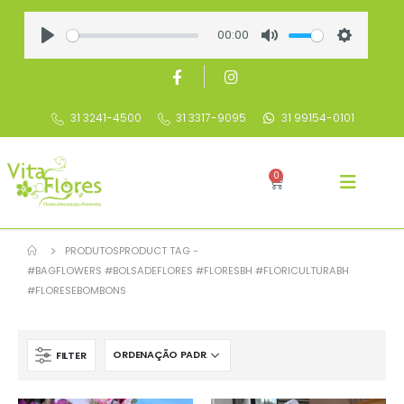
00:00
Play
Mute
Settings
31 3241-4500
31 3317-9095
31 99154-0101
0
PRODUTOS
PRODUCT TAG -
#BAGFLOWERS #BOLSADEFLORES #FLORESBH #FLORICULTURABH
#FLORESEBOMBONS
FILTER