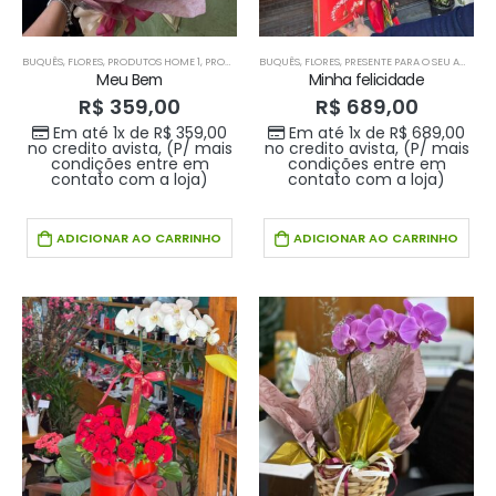
BUQUÊS
,
FLORES
,
PRODUTOS HOME 1
,
PRODUTOS HOME1
BUQUÊS
,
FLORES
,
PRESENTE PARA O SEU AMOR
,
P
Meu Bem
Minha felicidade
R$
359,00
R$
689,00
Em até 1x de
R$
359,00
Em até 1x de
R$
689,00
no credito avista, (P/ mais
no credito avista, (P/ mais
condições entre em
condições entre em
contato com a loja)
contato com a loja)
ADICIONAR AO CARRINHO
ADICIONAR AO CARRINHO