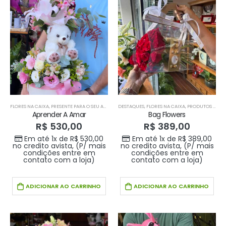
FLORES NA CAIXA
,
PRESENTE PARA O SEU AMOR
DESTAQUES
,
FLORES NA CAIXA
,
PRODUTOS HOME 1
Aprender A Amar
Bag Flowers
R$
530,00
R$
389,00
Em até 1x de
R$
530,00
Em até 1x de
R$
389,00
no credito avista, (P/ mais
no credito avista, (P/ mais
condições entre em
condições entre em
contato com a loja)
contato com a loja)
ADICIONAR AO CARRINHO
ADICIONAR AO CARRINHO
Buque doce amor
Buque doce amor
R$
389,00
R$
389,00
0
out of 5
0
out of 5
Em até 1x de
Em até 1x de