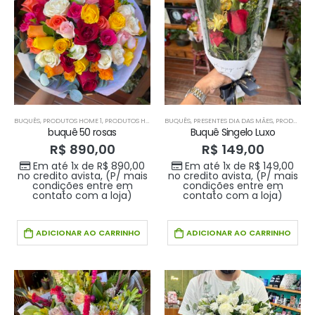
Buque Core P
Buque Core P
R$
198,00
R$
198,00
0
out of 5
0
out of 5
Em até 1x de
Em até 1x de
no
no
R$
198,00
R$
198,00
credito avista,
credito avista,
(P/ mais
(P/ mais
BUQUÊS
,
PRODUTOS HOME 1
,
PRODUTOS HOME1
BUQUÊS
,
PRESENTES DIA DAS MÃES
,
PRODUTOS HOME 1
condições
condições
buquê 50 rosas
Buquê Singelo Luxo
entre em
entre em
R$
890,00
R$
149,00
contato com a
contato com a
Em até 1x de
R$
890,00
Em até 1x de
R$
149,00
loja)
loja)
no credito avista, (P/ mais
no credito avista, (P/ mais
condições entre em
condições entre em
contato com a loja)
contato com a loja)
ADICIONAR AO CARRINHO
ADICIONAR AO CARRINHO