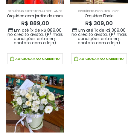
ORQUÍDEAS
,
PRESENTE PARA O SEU AMOR
ORQUÍDEAS
,
PRODUTOS HOME 1
Orquidea com jardim de rosas
Orquidea Phale
R$
889,00
R$
309,00
Em até 1x de
R$
889,00
Em até 1x de
R$
309,00
no credito avista, (P/ mais
no credito avista, (P/ mais
condições entre em
condições entre em
contato com a loja)
contato com a loja)
ADICIONAR AO CARRINHO
ADICIONAR AO CARRINHO