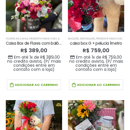
FLORES NA CAIXA
,
PRESENTE PARA O SEU AMOR
BUQUÊS
,
DESTAQUES
,
PRESENTE PARA O SEU AMOR
Caixa Box de Flores com balões
caixa box G + pelucia 1metro
R$
389,00
R$
759,00
Em até 1x de
R$
389,00
Em até 1x de
R$
759,00
no credito avista, (P/ mais
no credito avista, (P/ mais
condições entre em
condições entre em
contato com a loja)
contato com a loja)
ADICIONAR AO CARRINHO
ADICIONAR AO CARRINHO