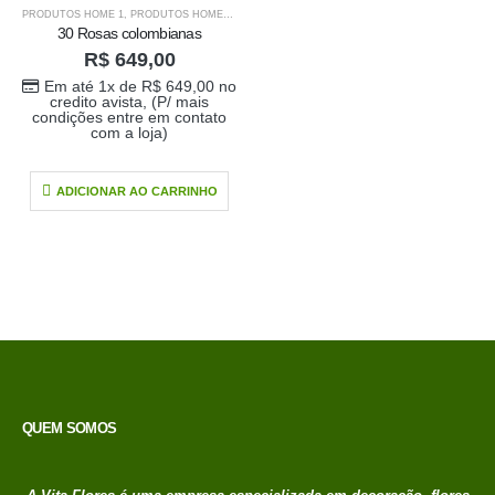
PRODUTOS HOME 1
,
PRODUTOS HOME1
,
SUGESTÕES DA SEMANA
30 Rosas colombianas
R$
649,00
Em até 1x de
R$
649,00
no
credito avista, (P/ mais
condições entre em contato
com a loja)
ADICIONAR AO CARRINHO
Buque doce amor
QUEM SOMOS
R$
389,00
0
out of 5
Em até 1x de
no
R$
389,00