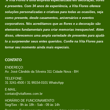
A Vita Flores é uma empresa especializada em decoração, flores
credito avista, (P/
e presentes. Com 34 anos de experiência, a Vita Flores oferece
mais condições
soluções personalizadas e criativas para todas as ocasiões, seja
entre em contato
como presente, desde casamentos, aniversários e eventos
com a loja)
corporativos. Nós acreditamos que as flores e a decoração são
elementos fundamentais para criar memorias
inesquecível. Além
caixa surpresa You
disso, oferecemos uma ampla variedade de presentes para ajudá-
lo a surpreender seus entes queridos. Confie na Vita Flores para
R$
689,00
0
out of 5
tornar seu momento ainda mais especiais.
Em até 1x de
no
R$
689,00
CONTATO
credito avista, (P/
mais condições
ENDEREÇO:
entre em contato
Av. José Cândido da Silveira 311 Cidade Nova - BH
com a loja)
TELEFONE:
31 3241-4500 / 31 99154-0101 WhatsApp
Buque Core P
E-MAIL:
contato@vitaflores.com.br
R$
198,00
0
out of 5
HORÁRIO DE FUNCIONAMENTO:
Seg/Sex - 9h às 18h - Sab - 09 às 14h
Em até 1x de