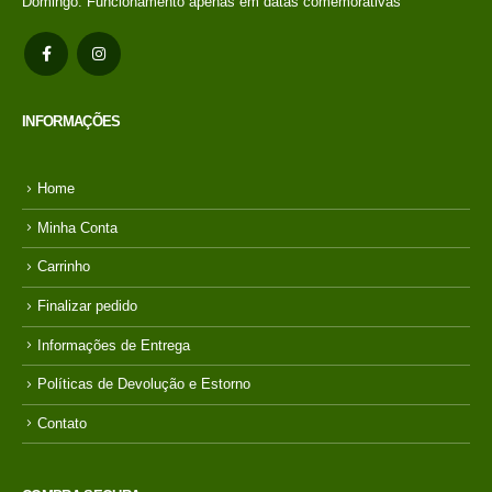
Domingo: Funcionamento apenas em datas comemorativas
no
R$
198,00
credito avista, (P/
mais condições
entre em contato
com a loja)
INFORMAÇÕES
Home
Minha Conta
Carrinho
Finalizar pedido
Informações de Entrega
Políticas de Devolução e Estorno
Contato