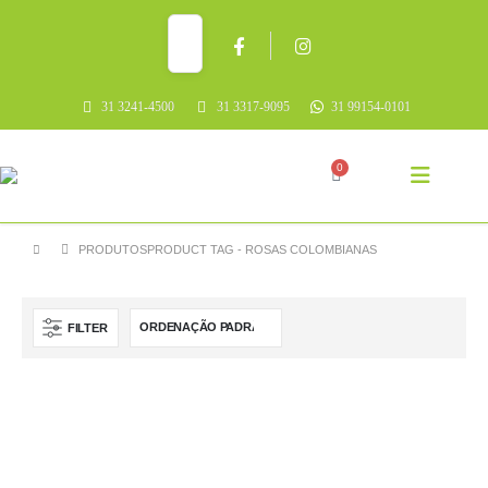
31 3241-4500
31 3317-9095
31 99154-0101
0
PRODUTOS
PRODUCT TAG -
ROSAS COLOMBIANAS
FILTER