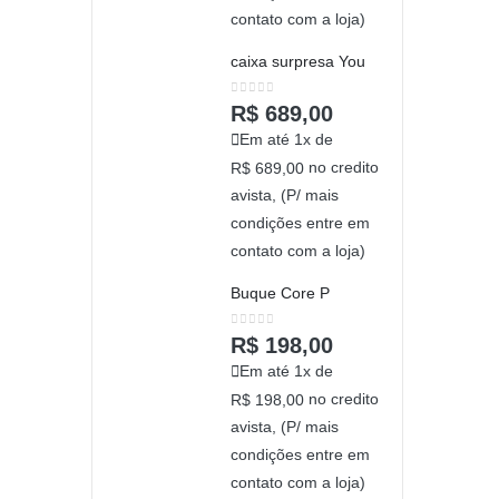
contato com a loja)
caixa surpresa You
0
out of 5
R$
689,00
Em até 1x de
no credito
R$
689,00
avista, (P/ mais
condições entre em
contato com a loja)
Buque Core P
0
out of 5
R$
198,00
Em até 1x de
no credito
R$
198,00
avista, (P/ mais
condições entre em
contato com a loja)