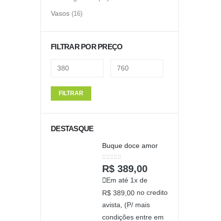
Vasos
(16)
FILTRAR POR PREÇO
FILTRAR
DESTASQUE
Buque doce amor
0
out of 5
R$
389,00
Em até 1x de
no credito
R$
389,00
avista, (P/ mais
condições entre em