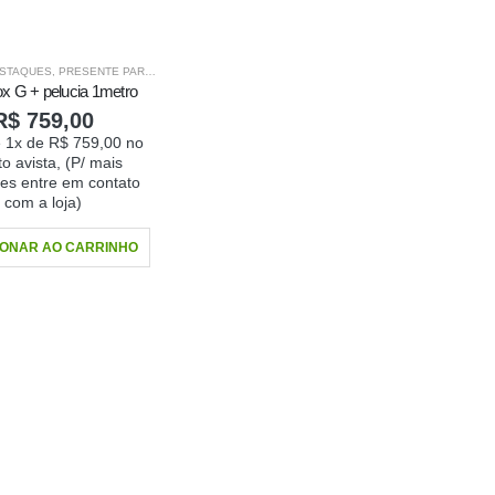
STAQUES
,
PRESENTE PARA O SEU AMOR
ox G + pelucia 1metro
R$
759,00
 1x de
R$
759,00
no
to avista, (P/ mais
es entre em contato
com a loja)
IONAR AO CARRINHO