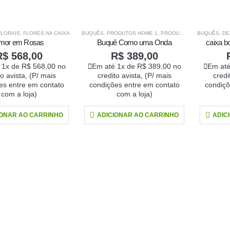
FLORAIS
,
FLORES NA CAIXA
BUQUÊS
,
PRODUTOS HOME 1
,
PRODUTOS HOME1
BUQUÊS
,
DE
mor em Rosas
Buquê Como uma Onda
caixa b
R$
568,00
R$
389,00
 1x de
R$
568,00
no
Em até 1x de
R$
389,00
no
Em até
to avista, (P/ mais
credito avista, (P/ mais
credi
es entre em contato
condições entre em contato
condiçõ
com a loja)
com a loja)
IONAR AO CARRINHO
ADICIONAR AO CARRINHO
ADIC