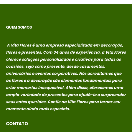
no
no
R$
389,00
R$
389,00
credito avista,
credito avista,
(P/ mais
(P/ mais
condições
condições
QUEM SOMOS
entre em
entre em
contato com a
contato com a
loja)
loja)
A Vita Flores é uma empresa especializada em decoração,
flores e presentes. Com 34 anos de experiência, a Vita Flores
caixa surpresa You
caixa surpresa You
oferece soluções personalizadas e criativas para todas as
ocasiões, seja como presente, desde casamentos,
R$
689,00
R$
689,00
0
out of 5
0
out of 5
aniversários e eventos corporativos. Nós acreditamos que
Em até 1x de
Em até 1x de
as flores e a decoração são elementos fundamentais para
no
no
R$
689,00
R$
689,00
criar memorias
inesquecível. Além disso, oferecemos uma
credito avista,
credito avista,
ampla variedade de presentes para ajudá-lo a surpreender
(P/ mais
(P/ mais
seus entes queridos. Confie na Vita Flores para tornar seu
condições
condições
momento ainda mais especiais.
entre em
entre em
contato com a
contato com a
CONTATO
loja)
loja)