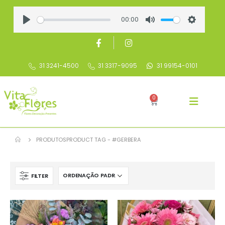
00:00
Play
Mute
Settings
31 3241-4500
31 3317-9095
31 99154-0101
0
PRODUTOS
PRODUCT TAG -
#GERBERA
FILTER