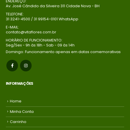
ENDEREÇO:
Av. José Cândido da Silveira 311 Cidade Nova - BH
Buque Core P
Buque Core P
TELEFONE:
R$
198,00
R$
198,00
0
out of 5
0
out of 5
31 3241-4500 / 31 99154-0101 WhatsApp
Em até 1x de
Em até 1x de
E-MAIL:
contato@vitaflores.com.br
no
no
R$
198,00
R$
198,00
credito avista,
credito avista,
HORÁRIO DE FUNCIONAMENTO:
Seg/Sex - 9h às 18h - Sab - 09 às 14h
(P/ mais
(P/ mais
condições
condições
Domingo: Funcionamento apenas em datas comemorativas
entre em
entre em
contato com a
contato com a
loja)
loja)
INFORMAÇÕES
Home
Minha Conta
Carrinho