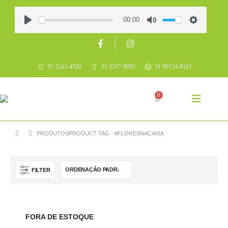
00:00
Play
Mute
Settings
31 3241-4500
31 3317-9095
31 99154-0101
0
PRODUTOS
PRODUCT TAG -
#FLORESNACAIXA
FILTER
FORA DE ESTOQUE