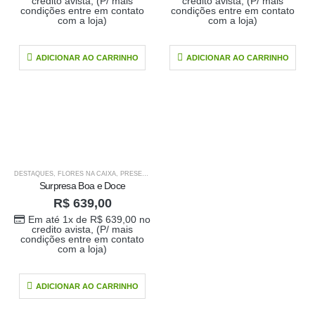
Em até 1x de
credito avista, (P/ mais
credito avista, (P/ mais
condições entre em contato
condições entre em contato
no
R$
389,00
com a loja)
com a loja)
credito avista, (P/
mais condições
ADICIONAR AO CARRINHO
ADICIONAR AO CARRINHO
entre em contato
com a loja)
caixa surpresa You
R$
689,00
0
out of 5
Em até 1x de
DESTAQUES
,
FLORES NA CAIXA
,
PRESENTE PARA O SEU AMOR
no
R$
689,00
Surpresa Boa e Doce
credito avista, (P/
R$
639,00
mais condições
Em até 1x de
R$
639,00
no
entre em contato
credito avista, (P/ mais
com a loja)
condições entre em contato
com a loja)
Buque Core P
ADICIONAR AO CARRINHO
R$
198,00
0
out of 5