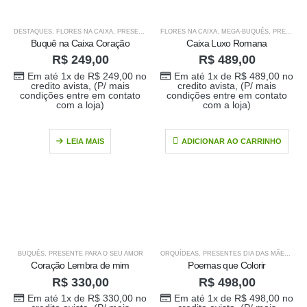
DESTAQUES
,
FLORES NA CAIXA
,
PRESENTE PARA O SEU AMOR
FLORES NA CAIXA
,
MEGA-BUQUÊS
,
PRESENTE PARA O SEU AMOR
Buquê na Caixa Coração
Caixa Luxo Romana
R$
249,00
R$
489,00
Em até 1x de
R$
249,00
no
Em até 1x de
R$
489,00
no
credito avista, (P/ mais
credito avista, (P/ mais
condições entre em contato
condições entre em contato
com a loja)
com a loja)
LEIA MAIS
ADICIONAR AO CARRINHO
BUQUÊS
,
PRESENTE PARA O SEU AMOR
ORQUÍDEAS
,
PRESENTES DIA DAS MÃES
,
PRO
Buque doce amor
Coração Lembra de mim
Poemas que Colorir
R$
330,00
R$
498,00
R$
389,00
0
out of 5
Em até 1x de
R$
330,00
no
Em até 1x de
R$
498,00
no