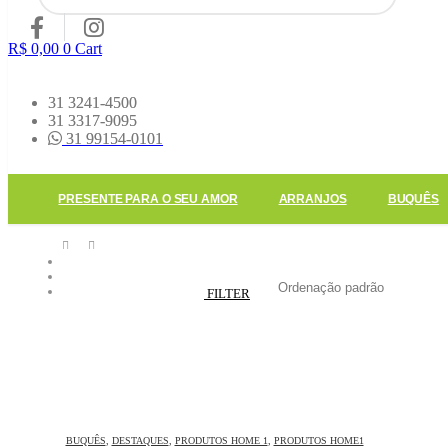
R$
0,00
0
Cart
31 3241-4500
31 3317-9095
31 99154-0101
PRESENTE PARA O SEU AMOR
ARRANJOS
BUQUÊS
PRODUTOS
PRODUCT TAG -
#FLORESAMARELO
FILTER
BUQUÊS
,
DESTAQUES
,
PRODUTOS HOME 1
,
PRODUTOS HOME1