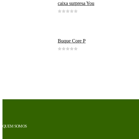
caixa surpresa You
0
out of 5
Buque Core P
0
out of 5
QUEM SOMOS