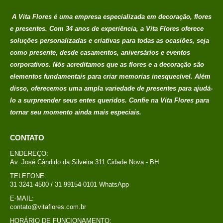
no
R$
389,00
A Vita Flores é uma empresa especializada em decoração, flores
credito avista, (P/
e presentes. Com 34 anos de experiência, a Vita Flores oferece
mais condições
entre em contato
soluções personalizadas e criativas para todas as ocasiões, seja
com a loja)
como presente, desde casamentos, aniversários e eventos
corporativos. Nós acreditamos que as flores e a decoração são
caixa surpresa You
elementos fundamentais para criar memorias
inesquecível. Além
disso, oferecemos uma ampla variedade de presentes para ajudá-
R$
689,00
0
out of 5
lo a surpreender seus entes queridos. Confie na Vita Flores para
Em até 1x de
tornar seu momento ainda mais especiais.
no
R$
689,00
credito avista, (P/
CONTATO
mais condições
ENDEREÇO:
entre em contato
Av. José Cândido da Silveira 311 Cidade Nova - BH
com a loja)
TELEFONE:
31 3241-4500 / 31 99154-0101 WhatsApp
Buque Core P
E-MAIL:
contato@vitaflores.com.br
R$
198,00
0
out of 5
HORÁRIO DE FUNCIONAMENTO: