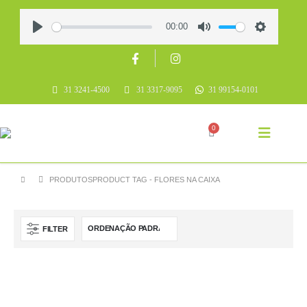
00:00
Play
Mute
Settings
31 3241-4500
31 3317-9095
31 99154-0101
0
PRODUTOS
PRODUCT TAG -
FLORES NA CAIXA
FILTER