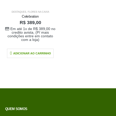
DESTAQUES
,
FLORES NA CAIXA
Celebration
R$
389,00
Em até 1x de
R$
389,00
no
credito avista, (P/ mais
condições entre em contato
com a loja)
ADICIONAR AO CARRINHO
Buque doce amor
R$
389,00
0
out of 5
QUEM SOMOS
Em até 1x de