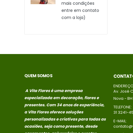
s condições
mais condições
re em contato
entre em contato
a loja)
com a loja)
QUEM SOMOS
CONTAT
ENDEREÇO
A Vita Flores é uma empresa
Av. José C
especializada em decoração, flores e
Nova - BH
presentes. Com 34 anos de experiência,
TELEFONE:
a Vita Flores oferece soluções
31 3241-4
personalizadas e criativas para todas as
E-MAIL:
ocasiões, seja como presente, desde
contato@v