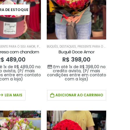
RA DE ESTOQUE
SENTE PARA O SEU AMOR
,
PRODUTOS HOME 1
BUQUÊS
,
DESTAQUES
,
PRODUTOS HOME1
,
PRESENTE PARA O SEU AMOR
,
PRODU
presa com chandom
Buquê Doce Amor
R$
489,00
R$
398,00
é 1x de
R$
489,00
no
Em até 1x de
R$
398,00
no
o avista, (P/ mais
credito avista, (P/ mais
s entre em contato
condições entre em contato
com a loja)
com a loja)
LEIA MAIS
ADICIONAR AO CARRINHO