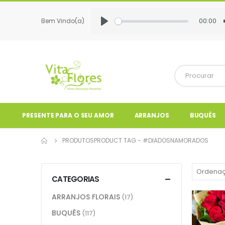
00:00
Bem Vindo(a)
Play
PRESENTE PARA O SEU AMOR
ARRANJOS
BUQUÊS
PRODUTOS
PRODUCT TAG -
#DIADOSNAMORADOS
CATEGORIAS
ARRANJOS FLORAIS
(17)
BUQUÊS
(117)