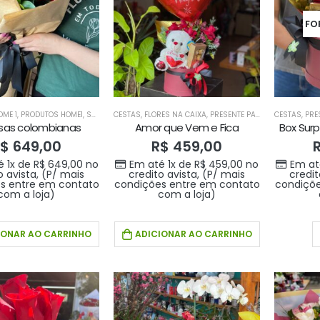
FO
ME 1
,
PRODUTOS HOME1
,
SUGESTÕES DA SEMANA
CESTAS
,
FLORES NA CAIXA
,
PRESENTE PARA O SEU AMOR
CESTAS
,
PRE
sas colombianas
Amor que Vem e Fica
Box Sur
$
649,00
R$
459,00
é 1x de
R$
649,00
no
Em até 1x de
R$
459,00
no
Em at
o avista, (P/ mais
credito avista, (P/ mais
credit
s entre em contato
condições entre em contato
condiçõe
com a loja)
com a loja)
IONAR AO CARRINHO
ADICIONAR AO CARRINHO