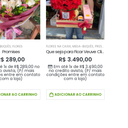
BUQUÊS
,
FLORES
FLORES NA CAIXA
,
MEGA-BUQUÊS
,
PRESENTE PARA O SEU AMOR
Promises
Que seja para Ficar Veuve Clicquot
R$
289,00
R$
3.490,00
é 1x de
R$
289,00
no
Em até 1x de
R$
3.490,00
o avista, (P/ mais
no credito avista, (P/ mais
s entre em contato
condições entre em contato
Buque doce amor
com a loja)
com a loja)
R$
389,00
0
out of 5
IONAR AO CARRINHO
ADICIONAR AO CARRINHO
Em até 1x de
no
R$
389,00
credito avista, (P/
mais condições
entre em contato