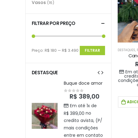
Vasos
(16)
FILTRAR POR PREÇO
Preço:
R$ 180
—
R$ 3.490
FILTRAR
DESTAQUES
,
Can
Em at
DESTASQUE
credit
condiçõe
ue doce amor
Buque doce amor
$
389,00
R$
389,00
t of 5
0
out of 5
ADIC
m até 1x de
Em até 1x de
no
no
89,00
R$
389,00
ito avista, (P/
credito avista, (P/
s condições
mais condições
re em contato
entre em contato