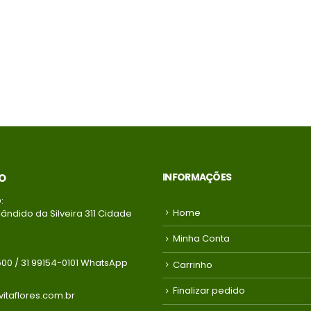
mais condições
mais condições
entre em contato
entre em contato
com a loja)
com a loja)
INFORMAÇÕES
O
:
Home
ândido da Silveira 311 Cidade
Minha Conta
500 / 31 99154-0101 WhatsApp
Carrinho
Finalizar pedido
itaflores.com.br