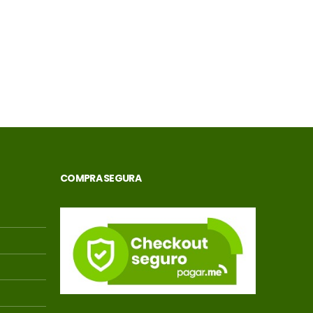
mais condições
entre em contato
com a loja)
COMPRA SEGURA