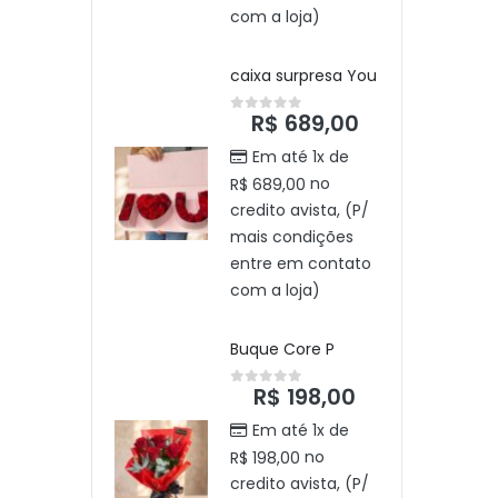
a loja)
com a loja)
a surpresa You
caixa surpresa You
$
689,00
R$
689,00
t of 5
0
out of 5
m até 1x de
Em até 1x de
no
no
89,00
R$
689,00
ito avista, (P/
credito avista, (P/
s condições
mais condições
re em contato
entre em contato
a loja)
com a loja)
ue Core P
Buque Core P
R$
198,00
R$
198,00
t of 5
0
out of 5
m até 1x de
Em até 1x de
no
no
98,00
R$
198,00
ito avista, (P/
credito avista, (P/