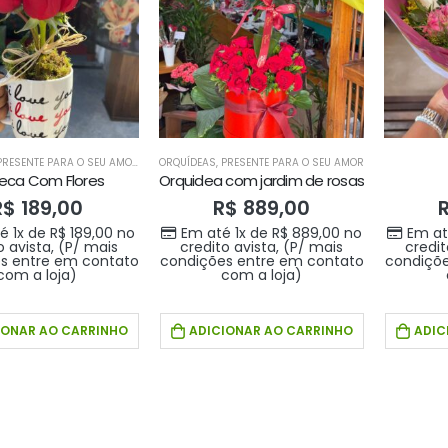
PRESENTE PARA O SEU AMOR
,
PRESENTES
ORQUÍDEAS
,
SUGESTÕES DA SEMANA
,
PRESENTE PARA O SEU AMOR
eca Com Flores
Orquidea com jardim de rosas
R$
189,00
R$
889,00
é 1x de
R$
189,00
no
Em até 1x de
R$
889,00
no
Em at
o avista, (P/ mais
credito avista, (P/ mais
credit
s entre em contato
condições entre em contato
condiçõe
Buque doce amor
Buque doce amor
com a loja)
com a loja)
R$
389,00
R$
389,00
0
out of 5
0
out of 5
IONAR AO CARRINHO
ADICIONAR AO CARRINHO
ADIC
Em até 1x de
Em até 1x de
no
no
R$
389,00
R$
389,00
credito avista, (P/
credito avista, (P/
mais condições
mais condições
entre em contato
entre em contato