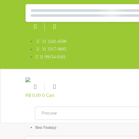
31 3241-4500
31 3317-9095
31 99154-0101
R$
0,00
0
Cart
Bem Vindo(a)