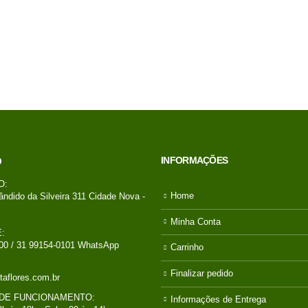
condições entre em
contato com a loja)
INFORMAÇÕES
O
O:
Home
ândido da Silveira 311 Cidade Nova -
Minha Conta
:
00 / 31 99154-0101 WhatsApp
Carrinho
Finalizar pedido
taflores.com.br
DE FUNCIONAMENTO:
Informações de Entrega