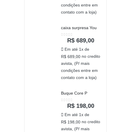
condições entre em
contato com a loja)
caixa surpresa You
R$
689,00
0
out of 5
Em até 1x de
no credito
R$
689,00
avista, (P/ mais
condições entre em
contato com a loja)
Buque Core P
R$
198,00
0
out of 5
Em até 1x de
no credito
R$
198,00
avista, (P/ mais