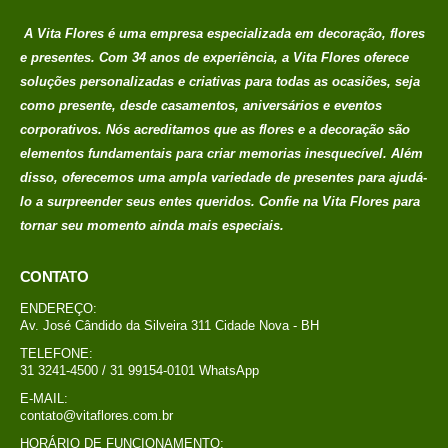
Em até 1x de
no
R$
389,00
A Vita Flores é uma empresa especializada em decoração, flores
credito avista, (P/
e presentes. Com 34 anos de experiência, a Vita Flores oferece
mais condições
soluções personalizadas e criativas para todas as ocasiões, seja
entre em contato
como presente, desde casamentos, aniversários e eventos
com a loja)
corporativos. Nós acreditamos que as flores e a decoração são
elementos fundamentais para criar memorias
inesquecível. Além
caixa surpresa You
disso, oferecemos uma ampla variedade de presentes para ajudá-
R$
689,00
0
out of 5
lo a surpreender seus entes queridos. Confie na Vita Flores para
tornar seu momento ainda mais especiais.
Em até 1x de
no
R$
689,00
credito avista, (P/
CONTATO
mais condições
ENDEREÇO:
entre em contato
Av. José Cândido da Silveira 311 Cidade Nova - BH
com a loja)
TELEFONE:
31 3241-4500 / 31 99154-0101 WhatsApp
Buque Core P
E-MAIL:
contato@vitaflores.com.br
R$
198,00
0
out of 5
HORÁRIO DE FUNCIONAMENTO: