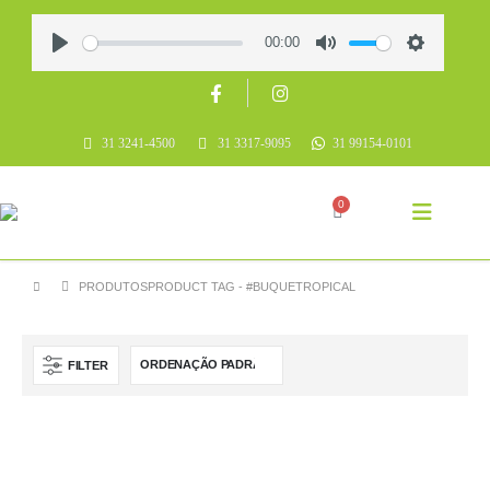
00:00
Play
Mute
Settings
31 3241-4500
31 3317-9095
31 99154-0101
0
PRODUTOS
PRODUCT TAG -
#BUQUETROPICAL
FILTER