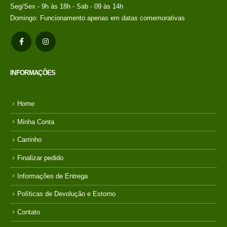
Em até 1x de
Seg/Sex - 9h às 18h - Sab - 09 às 14h
no
R$
198,00
Domingo: Funcionamento apenas em datas comemorativas
credito avista, (P/
mais condições
entre em contato
com a loja)
INFORMAÇÕES
Home
Minha Conta
Carrinho
Finalizar pedido
Informações de Entrega
Políticas de Devolução e Estorno
Contato