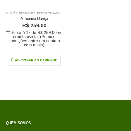
BUQUÊS
,
DESTAQUES
,
PRESENTE PARA O SEU AMOR
,
PRODUTOS HOME 1
,
PRODUTOS HOM
A menina Dança
R$
259,00
Em até 1x de
R$
259,00
no
credito avista, (P/ mais
condições entre em contato
com a loja)
ADICIONAR AO CARRINHO
Buque doce amor
R$
389,00
QUEM SOMOS
0
out of 5