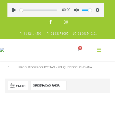
00:00
Play
Mute
Settings
31 3241-4500
31 3317-9095
31 99154-0101
0
PRODUTOS
PRODUCT TAG -
#BUQUEDECOLOMBIANA
FILTER