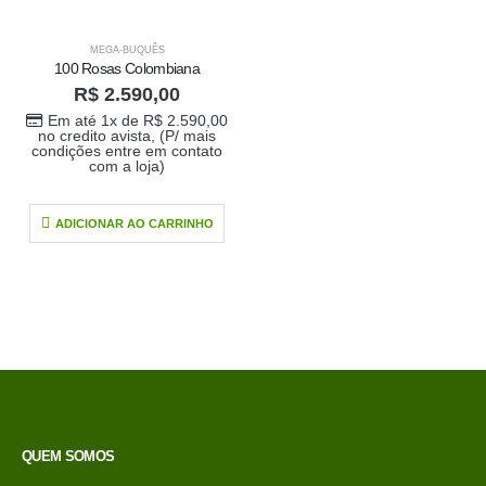
MEGA-BUQUÊS
100 Rosas Colombiana
R$
2.590,00
Em até 1x de
R$
2.590,00
no credito avista, (P/ mais
condições entre em contato
com a loja)
ADICIONAR AO CARRINHO
Buque doce amor
R$
389,00
0
out of 5
Em até 1x de
no
R$
389,00
credito avista, (P/
mais condições
entre em contato
com a loja)
QUEM SOMOS