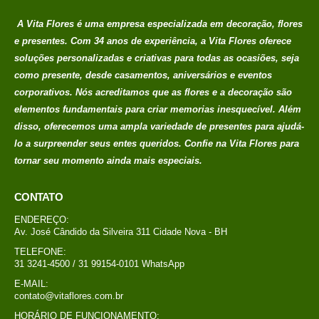
caixa surpresa You
A Vita Flores é uma empresa especializada em decoração, flores
R$
689,00
0
out of 5
e presentes. Com 34 anos de experiência, a Vita Flores oferece
Em até 1x de
soluções personalizadas e criativas para todas as ocasiões, seja
no
R$
689,00
como presente, desde casamentos, aniversários e eventos
credito avista, (P/
corporativos. Nós acreditamos que as flores e a decoração são
mais condições
elementos fundamentais para criar memorias
inesquecível. Além
entre em contato
disso, oferecemos uma ampla variedade de presentes para ajudá-
com a loja)
lo a surpreender seus entes queridos. Confie na Vita Flores para
tornar seu momento ainda mais especiais.
Buque Core P
R$
198,00
0
out of 5
CONTATO
Em até 1x de
ENDEREÇO:
no
R$
198,00
Av. José Cândido da Silveira 311 Cidade Nova - BH
credito avista, (P/
TELEFONE:
mais condições
31 3241-4500 / 31 99154-0101 WhatsApp
entre em contato
E-MAIL:
com a loja)
contato@vitaflores.com.br
HORÁRIO DE FUNCIONAMENTO: