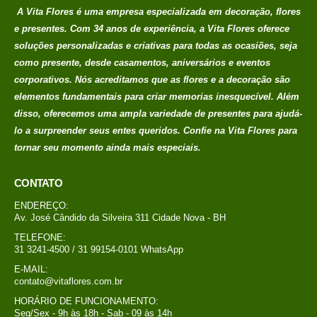
credito avista, (P/
A Vita Flores é uma empresa especializada em decoração, flores
mais condições
e presentes. Com 34 anos de experiência, a Vita Flores oferece
entre em contato
soluções personalizadas e criativas para todas as ocasiões, seja
com a loja)
como presente, desde casamentos, aniversários e eventos
corporativos. Nós acreditamos que as flores e a decoração são
caixa surpresa You
elementos fundamentais para criar memorias
inesquecível. Além
disso, oferecemos uma ampla variedade de presentes para ajudá-
R$
689,00
0
out of 5
lo a surpreender seus entes queridos. Confie na Vita Flores para
Em até 1x de
tornar seu momento ainda mais especiais.
no
R$
689,00
credito avista, (P/
CONTATO
mais condições
entre em contato
ENDEREÇO:
Av. José Cândido da Silveira 311 Cidade Nova - BH
com a loja)
TELEFONE:
31 3241-4500 / 31 99154-0101 WhatsApp
Buque Core P
E-MAIL:
contato@vitaflores.com.br
R$
198,00
0
out of 5
HORÁRIO DE FUNCIONAMENTO:
Em até 1x de
Seg/Sex - 9h às 18h - Sab - 09 às 14h