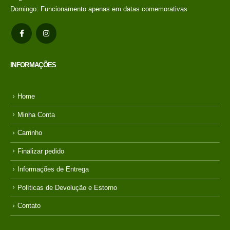
no
R$
198,00
Domingo: Funcionamento apenas em datas comemorativas
credito avista, (P/
mais condições
entre em contato
com a loja)
INFORMAÇÕES
Home
Minha Conta
Carrinho
Finalizar pedido
Informações de Entrega
Políticas de Devolução e Estorno
Contato