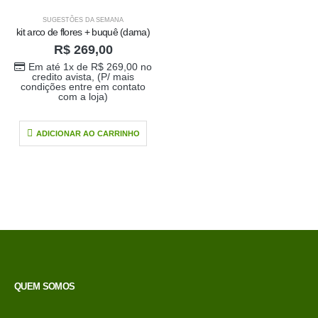
SUGESTÕES DA SEMANA
kit arco de flores + buquê (dama)
R$
269,00
Em até 1x de
R$
269,00
no
credito avista, (P/ mais
condições entre em contato
com a loja)
ADICIONAR AO CARRINHO
Buque doce amor
R$
389,00
0
out of 5
QUEM SOMOS
Em até 1x de
no
R$
389,00