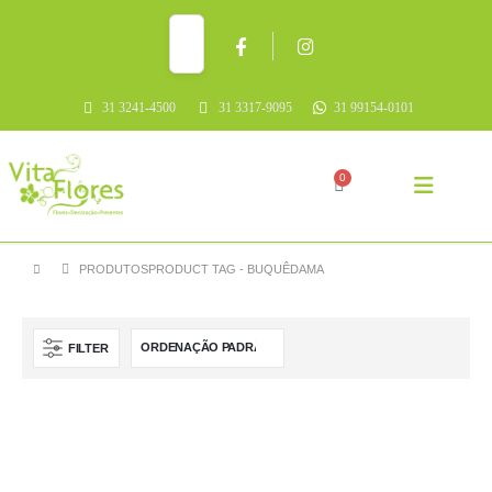
31 3241-4500
31 3317-9095
31 99154-0101
0
PRODUTOS
PRODUCT TAG -
BUQUÊDAMA
FILTER