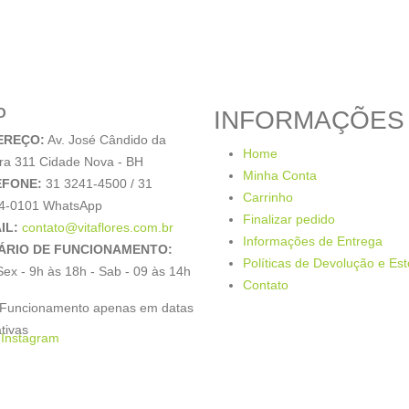
O
INFORMAÇÕES
EREÇO:
Av. José Cândido da
Home
ira 311 Cidade Nova - BH
Minha Conta
EFONE:
31 3241-4500 / 31
Carrinho
4-0101 WhatsApp
Finalizar pedido
IL:
contato@vitaflores.com.br
Informações de Entrega
ÁRIO DE FUNCIONAMENTO:
Políticas de Devolução e Es
ex - 9h às 18h - Sab - 09 às 14h
Contato
Funcionamento apenas em datas
tivas
Instagram