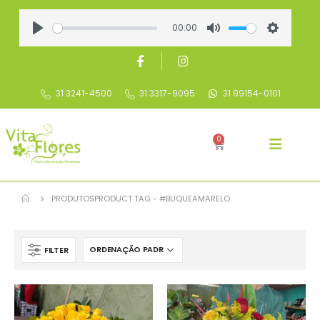
00:00
Play
Mute
Settings
31 3241-4500
31 3317-9095
31 99154-0101
0
PRODUTOS
PRODUCT TAG -
#BUQUEAMARELO
FILTER