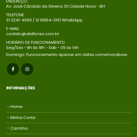
ENDEREÇO:
Av. José Cândido da Silveira 311 Cidade Nova - BH
Buque Core P
Buque Core P
TELEFONE:
R$
198,00
R$
198,00
0
out of 5
0
out of 5
31 3241-4500 / 31 99154-0101 WhatsApp
Em até 1x de
Em até 1x de
E-MAIL:
contato@vitaflores.com.br
no
no
R$
198,00
R$
198,00
credito avista,
credito avista,
HORÁRIO DE FUNCIONAMENTO:
Seg/Sex - 9h às 18h - Sab - 09 às 14h
(P/ mais
(P/ mais
condições
condições
Domingo: Funcionamento apenas em datas comemorativas
entre em
entre em
contato com a
contato com a
loja)
loja)
INFORMAÇÕES
Home
Minha Conta
Carrinho