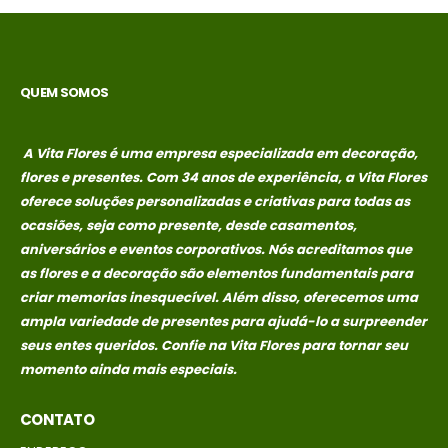
no
no
R$
389,00
R$
389,00
credito avista,
credito avista,
(P/ mais
(P/ mais
condições
condições
QUEM SOMOS
entre em
entre em
contato com a
contato com a
loja)
loja)
A Vita Flores é uma empresa especializada em decoração,
flores e presentes. Com 34 anos de experiência, a Vita Flores
caixa surpresa You
caixa surpresa You
oferece soluções personalizadas e criativas para todas as
ocasiões, seja como presente, desde casamentos,
R$
689,00
R$
689,00
0
out of 5
0
out of 5
aniversários e eventos corporativos. Nós acreditamos que
Em até 1x de
Em até 1x de
as flores e a decoração são elementos fundamentais para
no
no
R$
689,00
R$
689,00
criar memorias
inesquecível. Além disso, oferecemos uma
credito avista,
credito avista,
ampla variedade de presentes para ajudá-lo a surpreender
(P/ mais
(P/ mais
seus entes queridos. Confie na Vita Flores para tornar seu
condições
condições
momento ainda mais especiais.
entre em
entre em
contato com a
contato com a
CONTATO
loja)
loja)