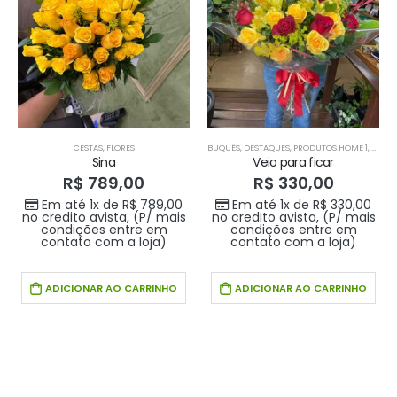
CESTAS
,
FLORES
BUQUÊS
,
DESTAQUES
,
PRODUTOS HOME 1
,
PROD
Sina
Veio para ficar
R$
789,00
R$
330,00
Em até 1x de
R$
789,00
Em até 1x de
R$
330,00
no credito avista, (P/ mais
no credito avista, (P/ mais
condições entre em
condições entre em
contato com a loja)
contato com a loja)
ADICIONAR AO CARRINHO
ADICIONAR AO CARRINHO
Buque doce amor
Buque doce amor
R$
389,00
R$
389,00
0
out of 5
0
out of 5
Em até 1x de
Em até 1x de