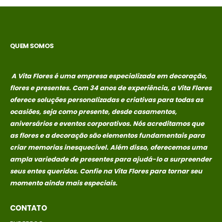
no
no
R$
389,00
R$
389,00
credito avista,
credito avista,
(P/ mais
(P/ mais
condições
condições
QUEM SOMOS
entre em
entre em
contato com a
contato com a
loja)
loja)
A Vita Flores é uma empresa especializada em decoração,
flores e presentes. Com 34 anos de experiência, a Vita Flores
caixa surpresa You
caixa surpresa You
oferece soluções personalizadas e criativas para todas as
ocasiões, seja como presente, desde casamentos,
R$
689,00
R$
689,00
0
out of 5
0
out of 5
aniversários e eventos corporativos. Nós acreditamos que
Em até 1x de
Em até 1x de
as flores e a decoração são elementos fundamentais para
no
no
R$
689,00
R$
689,00
criar memorias
inesquecível. Além disso, oferecemos uma
credito avista,
credito avista,
ampla variedade de presentes para ajudá-lo a surpreender
(P/ mais
(P/ mais
seus entes queridos. Confie na Vita Flores para tornar seu
condições
condições
momento ainda mais especiais.
entre em
entre em
contato com a
contato com a
CONTATO
loja)
loja)