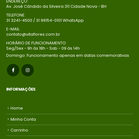
ENDEREÇO:
Av. José Cândido da Silveira 311 Cidade Nova - BH
Buque Core P
Buque Core P
TELEFONE:
R$
198,00
R$
198,00
0
out of 5
0
out of 5
31 3241-4500 / 31 99154-0101 WhatsApp
Em até 1x de
Em até 1x de
E-MAIL:
contato@vitaflores.com.br
no
no
R$
198,00
R$
198,00
credito avista,
credito avista,
HORÁRIO DE FUNCIONAMENTO:
Seg/Sex - 9h às 18h - Sab - 09 às 14h
(P/ mais
(P/ mais
condições
condições
Domingo: Funcionamento apenas em datas comemorativas
entre em
entre em
contato com a
contato com a
loja)
loja)
INFORMAÇÕES
Home
Minha Conta
Carrinho