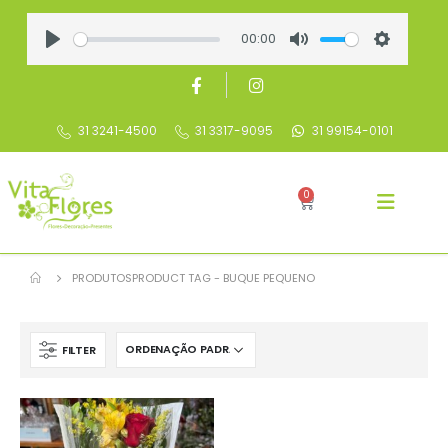
00:00
Play
Mute
Settings
31 3241-4500
31 3317-9095
31 99154-0101
0
PRODUTOS
PRODUCT TAG -
BUQUE PEQUENO
FILTER