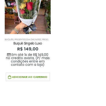
BUQUÊS
,
PRESENTES DIA DAS MÃES
,
PRODUTOS HOME 1
,
PRODUTOS HOME1
Buquê Singelo Luxo
R$
149,00
Em até 1x de
R$
149,00
no credito avista, (P/ mais
condições entre em
contato com a loja)
ADICIONAR AO CARRINHO
Buque doce amor
Buque doce amor
R$
389,00
R$
389,00
0
out of 5
0
out of 5
Em até 1x de
Em até 1x de