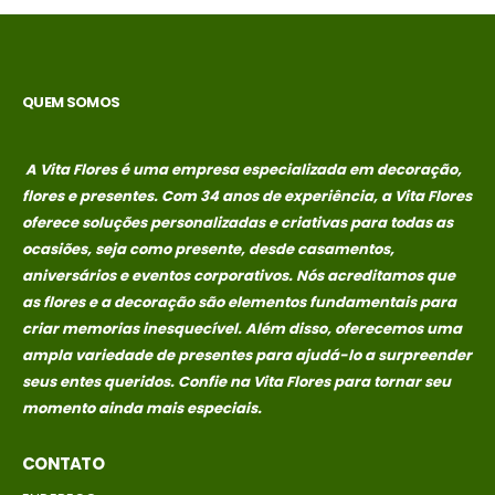
caixa surpresa You
caixa surpresa You
R$
689,00
R$
689,00
0
out of 5
0
out of 5
QUEM SOMOS
Em até 1x de
Em até 1x de
no
no
R$
689,00
R$
689,00
A Vita Flores é uma empresa especializada em decoração,
credito avista,
credito avista,
flores e presentes. Com 34 anos de experiência, a Vita Flores
(P/ mais
(P/ mais
oferece soluções personalizadas e criativas para todas as
condições
condições
entre em
entre em
ocasiões, seja como presente, desde casamentos,
contato com a
contato com a
aniversários e eventos corporativos. Nós acreditamos que
loja)
loja)
as flores e a decoração são elementos fundamentais para
criar memorias
inesquecível. Além disso, oferecemos uma
Buque Core P
Buque Core P
ampla variedade de presentes para ajudá-lo a surpreender
seus entes queridos. Confie na Vita Flores para tornar seu
R$
198,00
R$
198,00
0
out of 5
0
out of 5
momento ainda mais especiais.
Em até 1x de
Em até 1x de
no
no
R$
198,00
R$
198,00
CONTATO
credito avista,
credito avista,