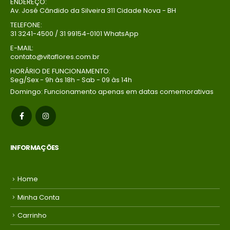
ENDEREÇO:
(P/ mais
(P/ mais
Av. José Cândido da Silveira 311 Cidade Nova - BH
condições
condições
entre em
entre em
TELEFONE:
31 3241-4500 / 31 99154-0101 WhatsApp
contato com a
contato com a
loja)
loja)
E-MAIL:
contato@vitaflores.com.br
HORÁRIO DE FUNCIONAMENTO:
Seg/Sex - 9h às 18h - Sab - 09 às 14h
Domingo: Funcionamento apenas em datas comemorativas
INFORMAÇÕES
Home
Minha Conta
Carrinho