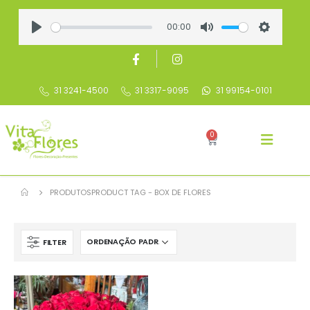
00:00
Play
Mute
Settings
31 3241-4500
31 3317-9095
31 99154-0101
0
PRODUTOS
PRODUCT TAG -
BOX DE FLORES
FILTER