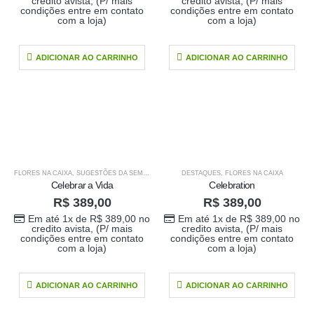
Em até 1x de
credito avista, (P/ mais
credito avista, (P/ mais
condições entre em contato
condições entre em contato
no
R$
389,00
com a loja)
com a loja)
credito avista, (P/
mais condições
ADICIONAR AO CARRINHO
ADICIONAR AO CARRINHO
entre em contato
com a loja)
caixa surpresa You
R$
689,00
0
out of 5
Em até 1x de
FLORES NA CAIXA
,
SUGESTÕES DA SEMANA
DESTAQUES
,
FLORES NA CAIXA
no
R$
689,00
Celebrar a Vida
Celebration
credito avista, (P/
R$
389,00
R$
389,00
mais condições
Em até 1x de
R$
389,00
no
Em até 1x de
R$
389,00
no
entre em contato
credito avista, (P/ mais
credito avista, (P/ mais
com a loja)
condições entre em contato
condições entre em contato
com a loja)
com a loja)
Buque Core P
ADICIONAR AO CARRINHO
ADICIONAR AO CARRINHO
R$
198,00
0
out of 5