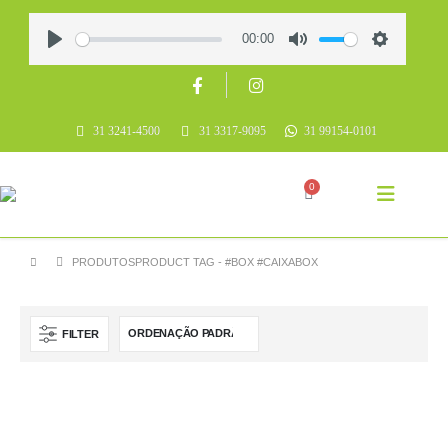
00:00
Play
Mute
Settings
31 3241-4500
31 3317-9095
31 99154-0101
0
PRODUTOS
PRODUCT TAG -
#BOX #CAIXABOX
FILTER