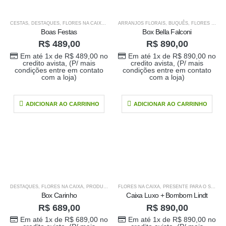
CESTAS
,
DESTAQUES
,
FLORES NA CAIXA
,
PRODUTOS HOME 1
ARRANJOS FLORAIS
,
PRODUTOS HOME1
,
BUQUÊS
,
FLORES NA CAIXA
Boas Festas
Box Bella Falconi
R$
489,00
R$
890,00
Em até 1x de
R$
489,00
no
Em até 1x de
R$
890,00
no
credito avista, (P/ mais
credito avista, (P/ mais
condições entre em contato
condições entre em contato
com a loja)
com a loja)
ADICIONAR AO CARRINHO
ADICIONAR AO CARRINHO
DESTAQUES
,
FLORES NA CAIXA
,
PRODUTOS HOME 1
FLORES NA CAIXA
,
PRODUTOS HOME1
,
PRESENTE PARA O SEU AMOR
Buque doce amor
Box Carinho
Caixa Luxo + Bombom Lindt
R$
689,00
R$
890,00
R$
389,00
0
out of 5
Em até 1x de
R$
689,00
no
Em até 1x de
R$
890,00
no