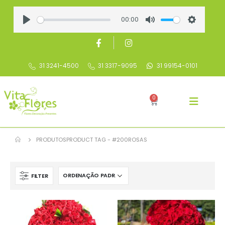
00:00
Play
Mute
Settings
31 3241-4500
31 3317-9095
31 99154-0101
0
PRODUTOS
PRODUCT TAG -
#200ROSAS
FILTER