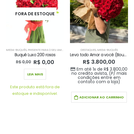
FORA DE ESTOQUE
MEGA-BUQUÊS
,
PRESENTE PARA O SEU AMOR
DESTAQUES
,
MEGA-BUQUÊS
Buquê Luxo 200 rosas
Levo todo Amor a você (Bouquê com 200 rosas)
R$
3.800,00
R$
0,00
R$
0,00
Em até 1x de
R$
3.800,00
no credito avista, (P/ mais
LEIA MAIS
condições entre em
contato com a loja)
Este produto está fora de
estoque e indisponível.
ADICIONAR AO CARRINHO
Buque doce amor
Buque doce amor
R$
389,00
R$
389,00
0
out of 5
0
out of 5
Em até 1x de
Em até 1x de