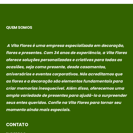
no
no
R$
389,00
R$
389,00
credito avista,
credito avista,
(P/ mais
(P/ mais
condições
condições
QUEM SOMOS
entre em
entre em
contato com a
contato com a
loja)
loja)
A Vita Flores é uma empresa especializada em decoração,
flores e presentes. Com 34 anos de experiência, a Vita Flores
caixa surpresa You
caixa surpresa You
oferece soluções personalizadas e criativas para todas as
ocasiões, seja como presente, desde casamentos,
R$
689,00
R$
689,00
0
out of 5
0
out of 5
aniversários e eventos corporativos. Nós acreditamos que
Em até 1x de
Em até 1x de
as flores e a decoração são elementos fundamentais para
no
no
R$
689,00
R$
689,00
criar memorias
inesquecível. Além disso, oferecemos uma
credito avista,
credito avista,
ampla variedade de presentes para ajudá-lo a surpreender
(P/ mais
(P/ mais
seus entes queridos. Confie na Vita Flores para tornar seu
condições
condições
momento ainda mais especiais.
entre em
entre em
contato com a
contato com a
CONTATO
loja)
loja)