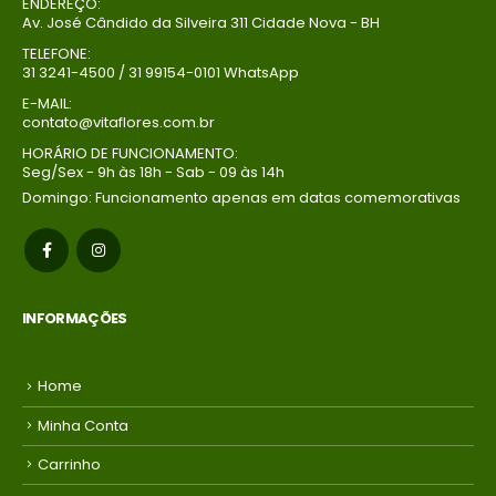
ENDEREÇO:
Av. José Cândido da Silveira 311 Cidade Nova - BH
Buque Core P
Buque Core P
TELEFONE:
R$
198,00
R$
198,00
0
out of 5
0
out of 5
31 3241-4500 / 31 99154-0101 WhatsApp
Em até 1x de
Em até 1x de
E-MAIL:
contato@vitaflores.com.br
no
no
R$
198,00
R$
198,00
credito avista,
credito avista,
HORÁRIO DE FUNCIONAMENTO:
Seg/Sex - 9h às 18h - Sab - 09 às 14h
(P/ mais
(P/ mais
condições
condições
Domingo: Funcionamento apenas em datas comemorativas
entre em
entre em
contato com a
contato com a
loja)
loja)
INFORMAÇÕES
Home
Minha Conta
Carrinho