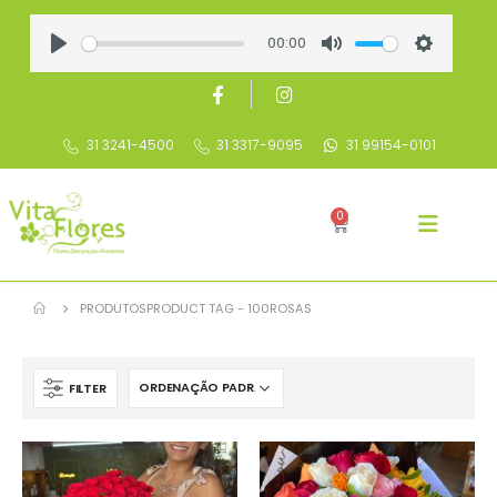
00:00
Play
Mute
Settings
31 3241-4500
31 3317-9095
31 99154-0101
0
PRODUTOS
PRODUCT TAG -
100ROSAS
FILTER