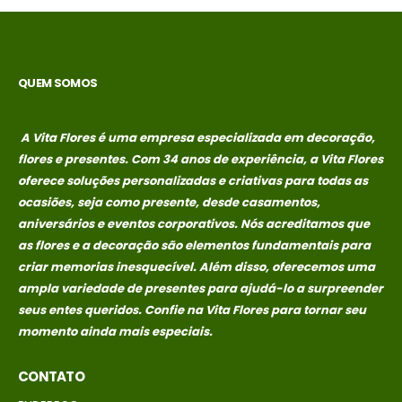
no
no
R$
389,00
R$
389,00
credito avista,
credito avista,
(P/ mais
(P/ mais
condições
condições
QUEM SOMOS
entre em
entre em
contato com a
contato com a
loja)
loja)
A Vita Flores é uma empresa especializada em decoração,
flores e presentes. Com 34 anos de experiência, a Vita Flores
caixa surpresa You
caixa surpresa You
oferece soluções personalizadas e criativas para todas as
ocasiões, seja como presente, desde casamentos,
R$
689,00
R$
689,00
0
out of 5
0
out of 5
aniversários e eventos corporativos. Nós acreditamos que
Em até 1x de
Em até 1x de
as flores e a decoração são elementos fundamentais para
no
no
R$
689,00
R$
689,00
criar memorias
inesquecível. Além disso, oferecemos uma
credito avista,
credito avista,
ampla variedade de presentes para ajudá-lo a surpreender
(P/ mais
(P/ mais
seus entes queridos. Confie na Vita Flores para tornar seu
condições
condições
momento ainda mais especiais.
entre em
entre em
contato com a
contato com a
CONTATO
loja)
loja)