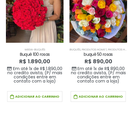
MEGA-BUQUÊS
BUQUÊS
,
PRODUTOS HOME 1
,
PRODUTOS HOME1
Buquê 100 rosas
buquê 50 rosas
R$
1.890,00
R$
890,00
Em até 1x de
R$
1.890,00
Em até 1x de
R$
890,00
no credito avista, (P/ mais
no credito avista, (P/ mais
condições entre em
condições entre em
contato com a loja)
contato com a loja)
ADICIONAR AO CARRINHO
ADICIONAR AO CARRINHO
Buque doce amor
Buque doce amor
R$
389,00
R$
389,00
0
out of 5
0
out of 5
Em até 1x de
Em até 1x de