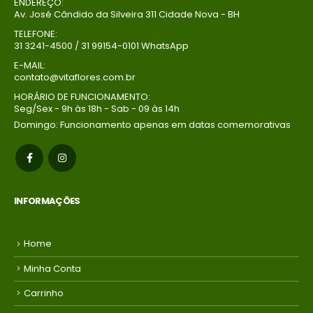
ENDEREÇO:
Av. José Cândido da Silveira 311 Cidade Nova - BH
Buque Core P
Buque Core P
TELEFONE:
R$
198,00
R$
198,00
0
out of 5
0
out of 5
31 3241-4500 / 31 99154-0101 WhatsApp
Em até 1x de
Em até 1x de
E-MAIL:
contato@vitaflores.com.br
no
no
R$
198,00
R$
198,00
credito avista,
credito avista,
HORÁRIO DE FUNCIONAMENTO:
Seg/Sex - 9h às 18h - Sab - 09 às 14h
(P/ mais
(P/ mais
condições
condições
Domingo: Funcionamento apenas em datas comemorativas
entre em
entre em
contato com a
contato com a
loja)
loja)
INFORMAÇÕES
Home
Minha Conta
Carrinho