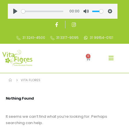
00:00
Play
Mute
Settings
31 3241-4500
31 3317-9095
31 99154-0101
0
VITA FLORES
Nothing Found
It seems we can’t find what you’re looking for. Perhaps
searching can help.