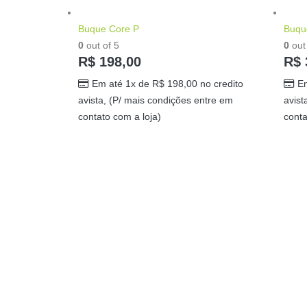
Buque Core P
Buqu
0
out of 5
0
out 
R$
198,00
R$
Em até 1x de
R$
198,00
no credito
E
avista, (P/ mais condições entre em
avist
contato com a loja)
conta