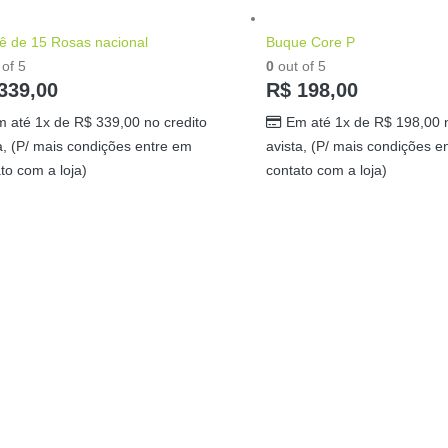
ê de 15 Rosas nacional
Buque Core P
of 5
0
out of 5
339,00
R$
198,00
m até 1x de
R$
339,00
no credito
Em até 1x de
R$
198,00
n
a, (P/ mais condições entre em
avista, (P/ mais condições e
to com a loja)
contato com a loja)