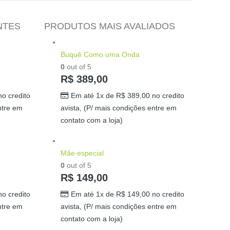
NTES
PRODUTOS MAIS AVALIADOS
Buquê Como uma Onda
0
out of 5
R$
389,00
o credito
Em até 1x de
R$
389,00
no credito
ntre em
avista, (P/ mais condições entre em
contato com a loja)
Mãe especial
0
out of 5
R$
149,00
o credito
Em até 1x de
R$
149,00
no credito
ntre em
avista, (P/ mais condições entre em
contato com a loja)