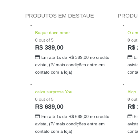
PRODUTOS EM DESTAUE
PRODU
Buque doce amor
O amo
0
out of 5
0
out 
R$
389,00
R$
Em até 1x de
R$
389,00
no credito
E
avista, (P/ mais condições entre em
avist
contato com a loja)
conta
caixa surpresa You
Algo
0
out of 5
0
out 
R$
689,00
R$
Em até 1x de
R$
689,00
no credito
E
avista, (P/ mais condições entre em
avist
contato com a loja)
conta