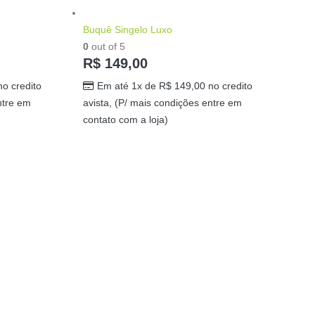
Buquê Singelo Luxo
0
out of 5
R$
149,00
o credito
Em até 1x de
R$
149,00
no credito
ntre em
avista, (P/ mais condições entre em
contato com a loja)