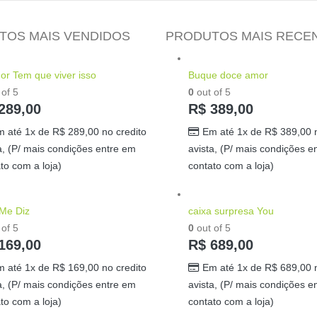
TOS MAIS VENDIDOS
PRODUTOS MAIS RECE
r Tem que viver isso
Buque doce amor
of 5
0
out of 5
289,00
R$
389,00
m até 1x de
R$
289,00
no credito
Em até 1x de
R$
389,00
n
a, (P/ mais condições entre em
avista, (P/ mais condições e
to com a loja)
contato com a loja)
 Me Diz
caixa surpresa You
of 5
0
out of 5
169,00
R$
689,00
m até 1x de
R$
169,00
no credito
Em até 1x de
R$
689,00
n
a, (P/ mais condições entre em
avista, (P/ mais condições e
to com a loja)
contato com a loja)